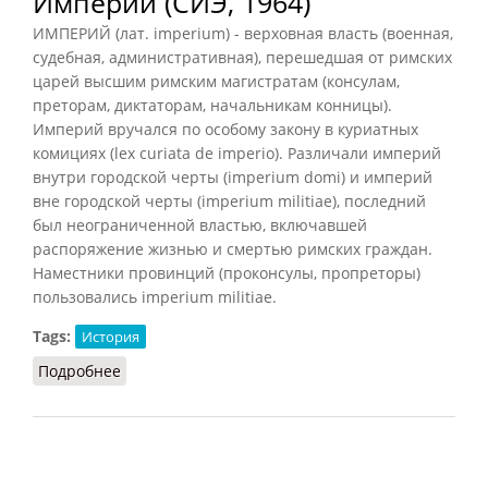
Империй (СИЭ, 1964)
ИМПЕРИЙ (лат. imperium) - верховная власть (военная,
судебная, административная), перешедшая от римских
царей высшим римским магистратам (консулам,
преторам, диктаторам, начальникам конницы).
Империй вручался по особому закону в куриатных
комициях (lex curiata de imperio). Различали империй
внутри городской черты (imperium domi) и империй
вне городской черты (imperium militiae), последний
был неограниченной властью, включавшей
распоряжение жизнью и смертью римских граждан.
Наместники провинций (проконсулы, пропреторы)
пользовались imperium militiae.
Tags:
История
Подробнее
о Империй (СИЭ, 1964)