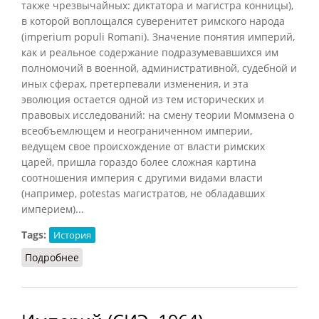
также чрезвычайных: диктатора и магистра конницы),
в которой воплощался суверенитет римского народа
(imperium populi Romani). Значение понятия империй,
как и реальное содержание подразумевавшихся им
полномочий в военной, административной, судебной и
иных сферах, претерпевали изменения, и эта
эволюция остается одной из тем исторических и
правовых исследований: на смену теории
Моммзена
о
всеобъемлющем и неограниченном империи,
ведущем свое происхождение от власти римских
царей, пришла гораздо более сложная картина
соотношения империя с другими видами власти
(например, potestas магистратов, не обладавших
империем)...
Tags:
История
Подробнее
о Империй (РИЭ, 2018)