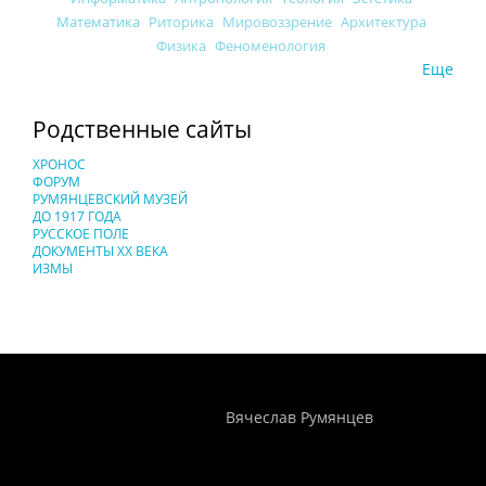
Математика
Риторика
Мировоззрение
Архитектура
Физика
Феноменология
Еще
Родственные сайты
ХРОНОС
ФОРУМ
РУМЯНЦЕВСКИЙ МУЗЕЙ
ДО 1917 ГОДА
РУССКОЕ ПОЛЕ
ДОКУМЕНТЫ XX ВЕКА
ИЗМЫ
Понятия И Категории - Исторический Проект ХРОНОС
WEB-редактор
Вячеслав Румянцев