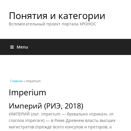
Понятия и категории
Вспомогательный проект портала ХРОНОС
Menu
Вы здесь
Главная
» Imperium
Imperium
Империй (РИЭ, 2018)
ИМПЕРИЙ (лат. imperium — буквально «приказ», от
глагола imperare) — в
Риме Древнем
власть высших
магистратов (прежде всего консулов и преторов, а