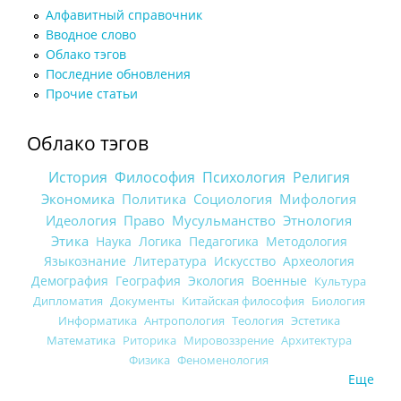
Алфавитный справочник
Вводное слово
Облако тэгов
Последние обновления
Прочие статьи
Облако тэгов
История
Философия
Психология
Религия
Экономика
Политика
Социология
Мифология
Идеология
Право
Мусульманство
Этнология
Этика
Наука
Логика
Педагогика
Методология
Языкознание
Литература
Искусство
Археология
Демография
География
Экология
Военные
Культура
Дипломатия
Документы
Китайская философия
Биология
Информатика
Антропология
Теология
Эстетика
Математика
Риторика
Мировоззрение
Архитектура
Физика
Феноменология
Еще