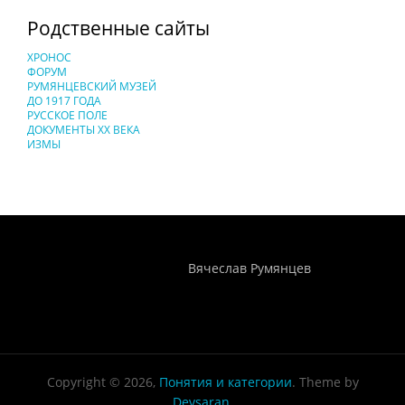
Родственные сайты
ХРОНОС
ФОРУМ
РУМЯНЦЕВСКИЙ МУЗЕЙ
ДО 1917 ГОДА
РУССКОЕ ПОЛЕ
ДОКУМЕНТЫ XX ВЕКА
ИЗМЫ
Понятия И Категории - Исторический Проект ХРОНОС
WEB-редактор
Вячеслав Румянцев
Copyright © 2026,
Понятия и категории
. Theme by
Devsaran
.