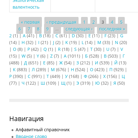
Экологическая
валентность
Страницы
« первая
‹ предыдущая
1
2
3
4
5
6
7
8
9
…
следующая ›
последняя »
2
(1)
|
A
(41)
|
B
(18)
|
C
(61)
|
D
(30)
|
E
(11)
|
F
(23)
|
G
(14)
|
H
(32)
|
I
(21)
|
J
(2)
|
K
(19)
|
L
(14)
|
M
(33)
|
N
(20)
|
O
(8)
|
P
(42)
|
Q
(1)
|
R
(18)
|
S
(47)
|
T
(30)
|
U
(7)
|
V
(15)
|
W
(5)
|
Y
(6)
|
Z
(7)
|
А
(1011)
|
Б
(528)
|
В
(503)
|
Г
(488)
|
Д
(651)
|
Е
(85)
|
Ж
(54)
|
З
(212)
|
И
(539)
|
Й
(13)
|
К
(883)
|
Л
(289)
|
М
(676)
|
Н
(524)
|
О
(423)
|
П
(929)
|
Р
(390)
|
С
(991)
|
Т
(449)
|
У
(168)
|
Ф
(266)
|
Х
(156)
|
Ц
(77)
|
Ч
(122)
|
Ш
(109)
|
Щ
(1)
|
Э
(319)
|
Ю
(32)
|
Я
(50)
Навигация
Алфавитный справочник
Вводное слово