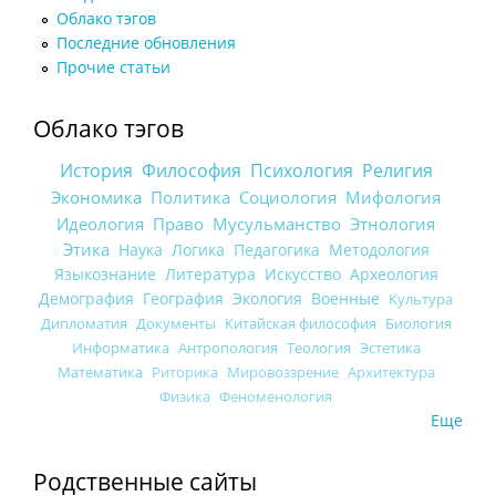
Облако тэгов
Последние обновления
Прочие статьи
Облако тэгов
История
Философия
Психология
Религия
Экономика
Политика
Социология
Мифология
Идеология
Право
Мусульманство
Этнология
Этика
Наука
Логика
Педагогика
Методология
Языкознание
Литература
Искусство
Археология
Демография
География
Экология
Военные
Культура
Дипломатия
Документы
Китайская философия
Биология
Информатика
Антропология
Теология
Эстетика
Математика
Риторика
Мировоззрение
Архитектура
Физика
Феноменология
Еще
Родственные сайты