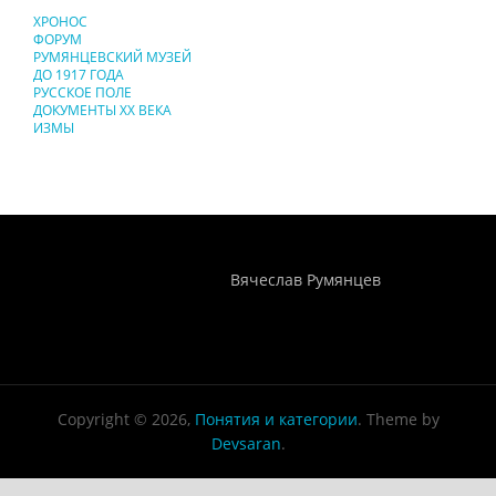
ХРОНОС
ФОРУМ
РУМЯНЦЕВСКИЙ МУЗЕЙ
ДО 1917 ГОДА
РУССКОЕ ПОЛЕ
ДОКУМЕНТЫ XX ВЕКА
ИЗМЫ
Понятия И Категории - Исторический Проект ХРОНОС
WEB-редактор
Вячеслав Румянцев
Copyright © 2026,
Понятия и категории
. Theme by
Devsaran
.