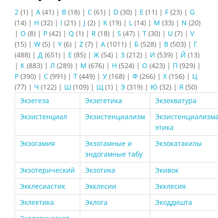
2
(1)
|
A
(41)
|
B
(18)
|
C
(61)
|
D
(30)
|
E
(11)
|
F
(23)
|
G
(14)
|
H
(32)
|
I
(21)
|
J
(2)
|
K
(19)
|
L
(14)
|
M
(33)
|
N
(20)
|
O
(8)
|
P
(42)
|
Q
(1)
|
R
(18)
|
S
(47)
|
T
(30)
|
U
(7)
|
V
(15)
|
W
(5)
|
Y
(6)
|
Z
(7)
|
А
(1011)
|
Б
(528)
|
В
(503)
|
Г
(488)
|
Д
(651)
|
Е
(85)
|
Ж
(54)
|
З
(212)
|
И
(539)
|
Й
(13)
|
К
(883)
|
Л
(289)
|
М
(676)
|
Н
(524)
|
О
(423)
|
П
(929)
|
Р
(390)
|
С
(991)
|
Т
(449)
|
У
(168)
|
Ф
(266)
|
Х
(156)
|
Ц
(77)
|
Ч
(122)
|
Ш
(109)
|
Щ
(1)
|
Э
(319)
|
Ю
(32)
|
Я
(50)
Экзегеза
Экзегетика
Экзекватура
Экзистенциал
Экзистенциализм
Экзистенциализм
этика
Экзогамия
Экзогамные и
Экзокатакилы
эндогамные табу
Экзотерический
Экзотика
Экивок
Экклесиастик
Экклесии
Экклесия
Эклектика
Эклога
Экоддишта