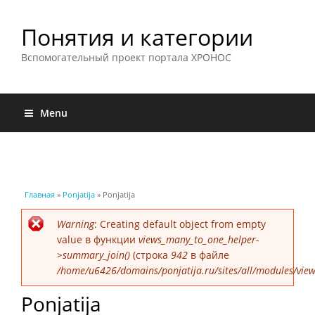
Понятия и категории
Вспомогательный проект портала ХРОНОС
Menu
Вы здесь
Главная
»
Ponjatija
» Ponjatija
Сообщение об ошибке
Warning
: Creating default object from empty
value в функции
views_many_to_one_helper-
>summary_join()
(строка
942
в файле
/home/u6426/domains/ponjatija.ru/sites/all/modules/view
Ponjatija