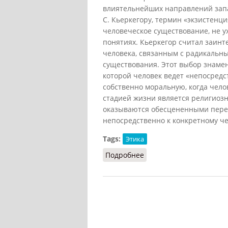
влиятельнейших направлений запа
С. Кьеркегору, термин «экзистенц
человеческое существование, не у
понятиях. Кьеркегор считал заинт
человека, связанным с радикальны
существования. Этот выбор знамен
которой человек ведет «непосредст
собственно моральную, когда чело
стадией жизни является религиоз
оказываются обесцененными пере
непосредственно к конкретному че
Tags:
Этика
Подробнее
о Экзистенциализма эт