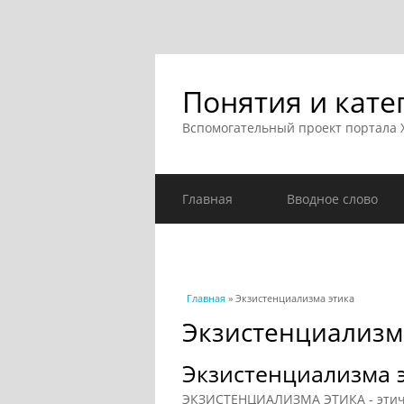
Понятия и кате
Вспомогательный проект портала
Главная
Вводное слово
Вы здесь
Главная
» Экзистенциализма этика
Экзистенциализм
Экзистенциализма 
ЭКЗИСТЕНЦИАЛИЗМА ЭТИКА - этиче