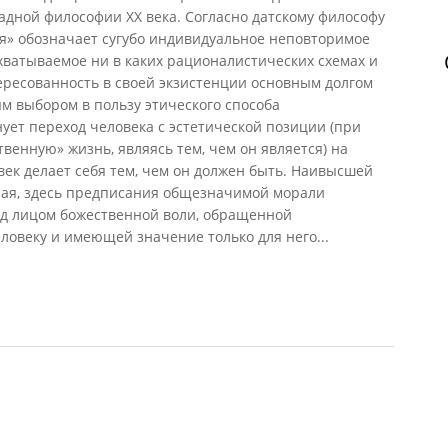
дной философии XX века. Согласно датскому философу
ия» обозначает сугубо индивидуальное неповторимое
хватываемое ни в каких рационалистических схемах и
ересованность в своей экзистенции основным долгом
м выбором в пользу этического способа
ует переход человека с эстетической позиции (при
венную» жизнь, являясь тем, чем он является) на
век делает себя тем, чем он должен быть. Наивысшей
ная, здесь предписания общезначимой морали
д лицом божественной воли, обращенной
ловеку и имеющей значение только для него...
ика