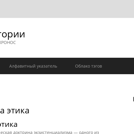
гории
 ХРОНОС
Алфавитный указатель
Облако тэгов
а этика
этика
ская доктрина экзистенциализма — одного из