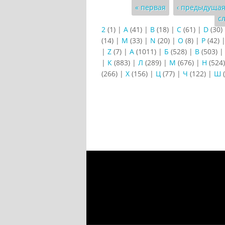
Страницы
« первая
‹ предыдуща
с
2
(1)
|
A
(41)
|
B
(18)
|
C
(61)
|
D
(30)
(14)
|
M
(33)
|
N
(20)
|
O
(8)
|
P
(42)
|
Z
(7)
|
А
(1011)
|
Б
(528)
|
В
(503)
|
К
(883)
|
Л
(289)
|
М
(676)
|
Н
(524
(266)
|
Х
(156)
|
Ц
(77)
|
Ч
(122)
|
Ш
(