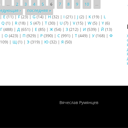
я
…
2
3
4
5
6
7
8
9
10
…
ледующая ›
последняя »
|
E
(11)
|
F
(23)
|
G
(14)
|
H
(32)
|
I
(21)
|
J
(2)
|
K
(19)
|
L
|
Q
(1)
|
R
(18)
|
S
(47)
|
T
(30)
|
U
(7)
|
V
(15)
|
W
(5)
|
Y
(6)
|
Г
(488)
|
Д
(651)
|
Е
(85)
|
Ж
(54)
|
З
(212)
|
И
(539)
|
Й
(13)
)
|
О
(423)
|
П
(929)
|
Р
(390)
|
С
(991)
|
Т
(449)
|
У
(168)
|
Ф
109)
|
Щ
(1)
|
Э
(319)
|
Ю
(32)
|
Я
(50)
Понятия И Категории - Исторический Проект ХРОНОС
WEB-редактор
Вячеслав Румянцев