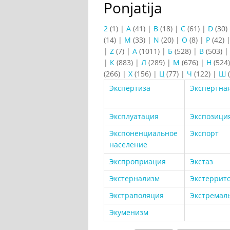
Ponjatija
2
(1)
|
A
(41)
|
B
(18)
|
C
(61)
|
D
(30)
(14)
|
M
(33)
|
N
(20)
|
O
(8)
|
P
(42)
|
Z
(7)
|
А
(1011)
|
Б
(528)
|
В
(503)
|
К
(883)
|
Л
(289)
|
М
(676)
|
Н
(524
(266)
|
Х
(156)
|
Ц
(77)
|
Ч
(122)
|
Ш
(
Экспертиза
Экспертна
Эксплуатация
Экспозици
Экспоненциальное
Экспорт
население
Экспроприация
Экстаз
Экстернализм
Экстеррит
Экстраполяция
Экстремал
Экуменизм