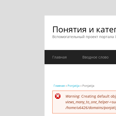
Понятия и кате
Вспомогательный проект портала
Главная
Вводное слово
Вы здесь
Главная
»
Ponjatija
» Ponjatija
Сообщение об ошибк
Warning
: Creating default o
views_many_to_one_helper->su
/home/u6426/domains/ponjatija