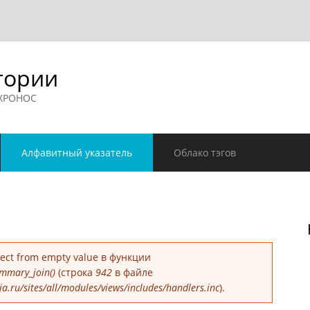
гории
 ХРОНОС
Алфавитный указатель
Облако тэгов
е
bject from empty value в функции
mmary_join()
(строка
942
в файле
.ru/sites/all/modules/views/includes/handlers.inc
).