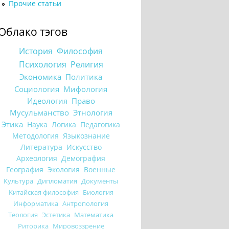
Прочие статьи
Облако тэгов
История
Философия
Психология
Религия
Экономика
Политика
Социология
Мифология
Идеология
Право
Мусульманство
Этнология
Этика
Наука
Логика
Педагогика
Методология
Языкознание
Литература
Искусство
Археология
Демография
География
Экология
Военные
Культура
Дипломатия
Документы
Китайская философия
Биология
Информатика
Антропология
Теология
Эстетика
Математика
Риторика
Мировоззрение