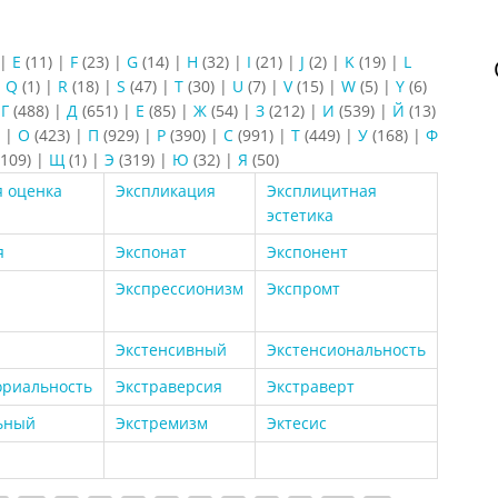
|
E
(11)
|
F
(23)
|
G
(14)
|
H
(32)
|
I
(21)
|
J
(2)
|
K
(19)
|
L
|
Q
(1)
|
R
(18)
|
S
(47)
|
T
(30)
|
U
(7)
|
V
(15)
|
W
(5)
|
Y
(6)
|
Г
(488)
|
Д
(651)
|
Е
(85)
|
Ж
(54)
|
З
(212)
|
И
(539)
|
Й
(13)
)
|
О
(423)
|
П
(929)
|
Р
(390)
|
С
(991)
|
Т
(449)
|
У
(168)
|
Ф
109)
|
Щ
(1)
|
Э
(319)
|
Ю
(32)
|
Я
(50)
я оценка
Экспликация
Эксплицитная
эстетика
я
Экспонат
Экспонент
Экспрессионизм
Экспромт
Экстенсивный
Экстенсиональность
ориальность
Экстраверсия
Экстраверт
ьный
Экстремизм
Эктесис