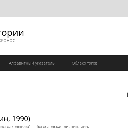
гории
 ХРОНОС
Алфавитный указатель
Облако тэгов
ин, 1990)
 истолковываю) — богословская дисциплина,