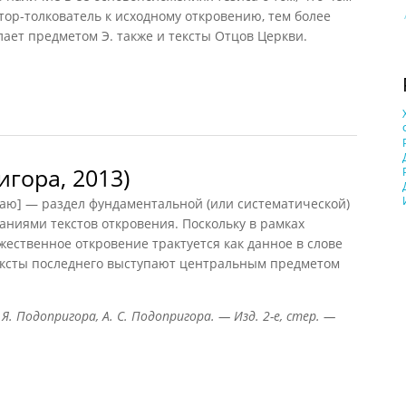
тор-толкователь к исходному откровению, тем более
лает предметом Э. также и тексты Отцов Церкви.
 1998)
игора, 2013)
аю] — раздел фундаментальной (или систематической)
ниями текстов откровения. Поскольку в рамках
жественное откровение трактуется как данное в слове
ексты последнего выступают центральным предметом
 Я. Подопригора, А. С. Подопригора. — Изд. 2-е, стер. —
ора, 2013)