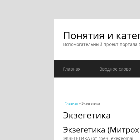
Понятия и кате
Вспомогательный проект портала
Главная
Вводное слово
Вы здесь
Главная
» Экзегетика
Экзегетика
Экзегетика (Митрох
ЭКЗЕГЕТИКА (от греч. exegeomai —