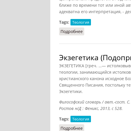
ближе по времени тот или иной ав
адекватна его интерпретация, - де
Tags:
Теология
Подробнее
о Экзегетика (Грицанов,
Экзегетика (Подопр
ЭКЗЕГЕТИКА [греч. …— истолковыв
теологии, занимающийся истолкова
христианского канона исходное Бо
Священного Писания, постольку т
Экзегетики.
Философский словарь / авт.-сост. С.
Ростов н/Д : Феникс, 2013, с 528.
Tags:
Теология
Подробнее
о Экзегетика (Подоприг