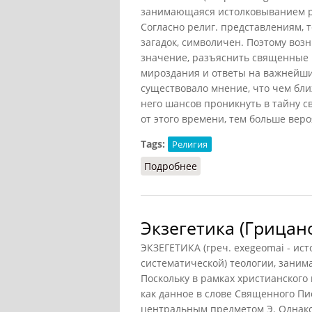
занимающаяся истолковыванием ре
Согласно религ. представлениям, 
загадок, символичен. Поэтому воз
значение, разъяснить священные 
мироздания и ответы на важнейши
существовало мнение, что чем бли
него шансов проникнуть в тайну с
от этого времени, тем больше веро
Tags:
Религия
Подробнее
о Экзегетика (Митрохин
Экзегетика (Грицано
ЭКЗЕГЕТИКА (греч. exegeomai - ист
систематической) теологии, зани
Поскольку в рамках христианского
как данное в слове Священного Пи
центральным предметом Э. Однако 