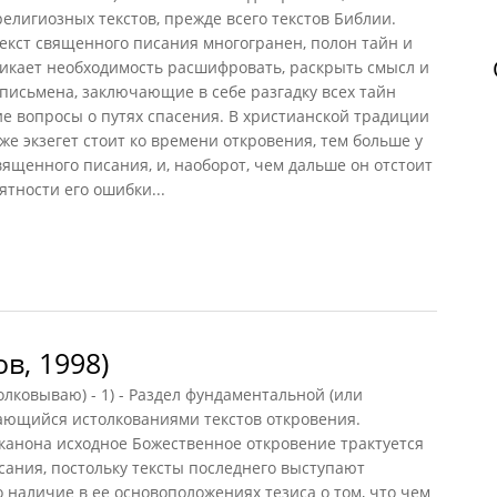
лигиозных текстов, прежде всего текстов Библии.
текст священного писания многогранен, полон тайн и
никает необходимость расшифровать, раскрыть смысл и
письмена, заключающие в себе разгадку всех тайн
е вопросы о путях спасения. В христианской традиции
же экзегет стоит ко времени откровения, тем больше у
вященного писания, и, наоборот, чем дальше он отстоит
ятности его ошибки...
, 1990)
в, 1998)
олковываю) - 1) - Раздел фундаментальной (или
мающийся истолкованиями текстов откровения.
 канона исходное Божественное откровение трактуется
сания, постольку тексты последнего выступают
наличие в ее основоположениях тезиса о том, что чем