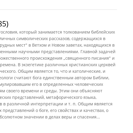
85)
гословия, который занимается толкованием библейских
зличных символических рассказов, содержащихся в
рудных мест" в Ветхом и Новом заветах, находящихся в
енными научными представлениями. Главной задачей
 божественного происхождения „священного писания" и
времена. В экзегетике различных христианских церквей
еского. Общим является то, что и католические, и
еологи считают бога единственным автором Библии,
мулировавшим его в определенных человеческих
ям своего времени и среды. Этим они объясняют
ских представлений, метафорического языка,
в в различной интерпретации и т. п. Общим является
представлений о боге, его свойствах и качествах, о
бсолютном значении в делах веры и спасения...