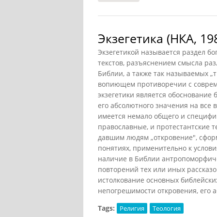
Экзегетика (НКА, 19
Экзегетикой называется раздел бо
текстов, разъяснением смысла ра
Библии, а также так называемых „т
вопиющем противоречии с соврем
экзегетики является обоснование
его абсолютного значения на все 
имеется немало общего и специфич
православные, и протестантские т
давшим людям „откровение", сфор
понятиях, применительно к услови
наличие в Библии антропоморфиче
повторений тех или иных рассказо
истолкование основных библейских 
непогрешимости откровения, его а
Tags:
Религия
Теология