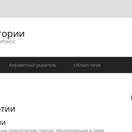
гории
 ХРОНОС
Алфавитный указатель
Облако тэгов
ртии
ии
ые политические партии, объединяющие в своих