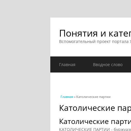
Понятия и кате
Вспомогательный проект портала
Главная
Вводное слово
Вы здесь
Главная
» Католические партии
Католические па
Католические парт
КАТОЛИЧЕСКИЕ ПАРТИИ - буржуазн