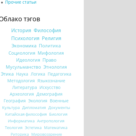
Прочие статьи
Облако тэгов
История
Философия
Психология
Религия
Экономика
Политика
Социология
Мифология
Идеология
Право
Мусульманство
Этнология
Этика
Наука
Логика
Педагогика
Методология
Языкознание
Литература
Искусство
Археология
Демография
География
Экология
Военные
Культура
Дипломатия
Документы
Китайская философия
Биология
Информатика
Антропология
Теология
Эстетика
Математика
Риторика
Мировоззрение