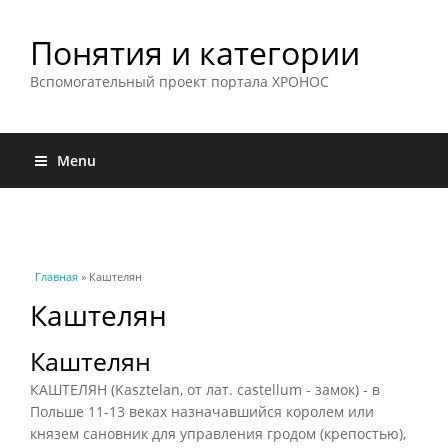
Понятия и категории
Вспомогательный проект портала ХРОНОС
Menu
Вы здесь
Главная
» Каштелян
Каштелян
Каштелян
КАШТЕЛЯН (Kasztelan, от лат. castellum - замок) - в
Польше 11-13 веках назначавшийся королем или
князем сановник для управления гродом (крепостью),