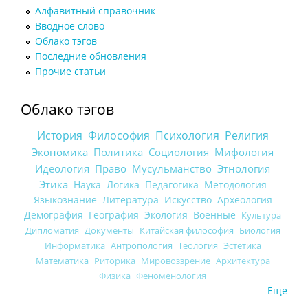
Алфавитный справочник
Вводное слово
Облако тэгов
Последние обновления
Прочие статьи
Облако тэгов
История
Философия
Психология
Религия
Экономика
Политика
Социология
Мифология
Идеология
Право
Мусульманство
Этнология
Этика
Наука
Логика
Педагогика
Методология
Языкознание
Литература
Искусство
Археология
Демография
География
Экология
Военные
Культура
Дипломатия
Документы
Китайская философия
Биология
Информатика
Антропология
Теология
Эстетика
Математика
Риторика
Мировоззрение
Архитектура
Физика
Феноменология
Еще