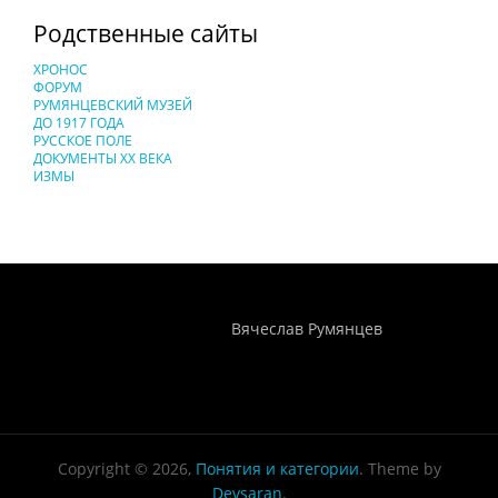
Родственные сайты
ХРОНОС
ФОРУМ
РУМЯНЦЕВСКИЙ МУЗЕЙ
ДО 1917 ГОДА
РУССКОЕ ПОЛЕ
ДОКУМЕНТЫ XX ВЕКА
ИЗМЫ
Понятия И Категории - Исторический Проект ХРОНОС
WEB-редактор
Вячеслав Румянцев
Copyright © 2026,
Понятия и категории
. Theme by
Devsaran
.