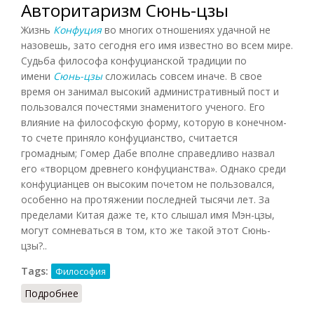
Авторитаризм Сюнь-цзы
Жизнь
Конфуция
во многих отношениях удачной не
назовешь, зато сегодня его имя известно во всем мире.
Судьба философа конфуцианской традиции по
имени
Сюнь-цзы
сложилась совсем иначе. В свое
время он занимал высокий административный пост и
пользовался почестями знаменитого ученого. Его
влияние на философскую форму, которую в конечном-
то счете приняло конфуцианство, считается
громадным; Гомер Дабе вполне справедливо назвал
его «творцом древнего конфуцианства». Однако среди
конфуцианцев он высоким почетом не пользовался,
особенно на протяжении последней тысячи лет. За
пределами Китая даже те, кто слышал имя Мэн-цзы,
могут сомневаться в том, кто же такой этот Сюнь-
цзы?..
Tags:
Философия
Подробнее
о Авторитаризм Сюнь-цзы