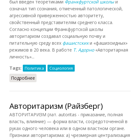
был введен теоретиками
Франкфуртской школы
и
означал тип сознания, отмеченный патологической,
агрессивной приверженностью авторитету,
свойственный представителям среднего класса.
Согласно концепции Франкфуртской школы
авторитаризм создавал социальную почву и
питательную среду всех
фашистских
и «фашизоидных»
режимов в 20 века. В работе
Т. Адорно
«Авторитарная
личность»...
Tags:
Политика
Социология
Подробнее
о Авторитаризм (Осипов)
Авторитаризм (Райзберг)
АВТОРИТАРИЗМ (лат. autoritas - приказание, полная
власть, влияние) — форма власти, сосредоточенной в
руках одного человека или в одном властном органе.
Признаки авторитаризма: а) чрезмерная централизация