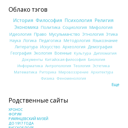
Облако тэгов
История
Философия
Психология
Религия
Экономика
Политика
Социология
Мифология
Идеология
Право
Мусульманство
Этнология
Этика
Наука
Логика
Педагогика
Методология
Языкознание
Литература
Искусство
Археология
Демография
География
Экология
Военные
Культура
Дипломатия
Документы
Китайская философия
Биология
Информатика
Антропология
Теология
Эстетика
Математика
Риторика
Мировоззрение
Архитектура
Физика
Феноменология
Еще
Родственные сайты
ХРОНОС
ФОРУМ
РУМЯНЦЕВСКИЙ МУЗЕЙ
ДО 1917 ГОДА
РУССКОЕ ПОЛЕ