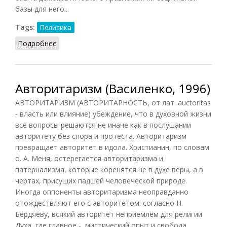
базы для него...
Tags:
Политика
Подробнее
о Авторитаризм и коррупция [в Черной Африке]
Авторитаризм (Василенко, 1996)
АВТОРИТАРИЗМ (АВТОРИТАРНОСТЬ, от лат. auctoritas
- власть или влияние) убеждение, что в духовной жизни
все вопросы решаются не иначе как в послушании
авторитету без спора и протеста. Авторитаризм
превращает авторитет в идола. Христианин, по словам
о. А. Меня, остерегается авторитаризма и
патернализма, которые коренятся не в духе веры, а в
чертах, присущих падшей человеческой природе.
Иногда оппоненты авторитаризма неоправданно
отождествляют его с авторитетом: согласно Н.
Бердяеву, всякий авторитет неприемлем для религии
Духа, где главное - мистический опыт и свобода