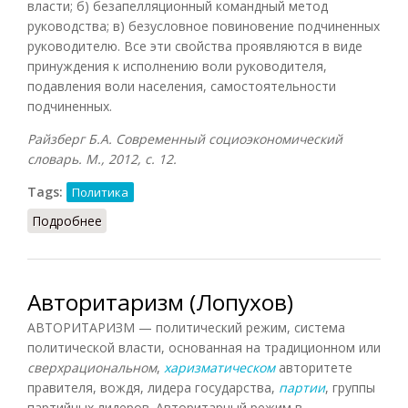
власти; б) безапелляционный командный метод
руководства; в) безусловное повиновение подчиненных
руководителю. Все эти свойства проявляются в виде
принуждения к исполнению воли руководителя,
подавления воли населения, самостоятельности
подчиненных.
Райзберг Б.А. Современный социоэкономический
словарь. М., 2012, с. 12.
Tags:
Политика
Подробнее
о Авторитаризм (Райзберг)
Авторитаризм (Лопухов)
АВТОРИТАРИЗМ — политический режим, система
политической власти, основанная на традиционном или
сверхрациональном
,
харизматическом
авторитете
правителя, вождя, лидера государства,
партии
, группы
партийных лидеров. Авторитарный режим в