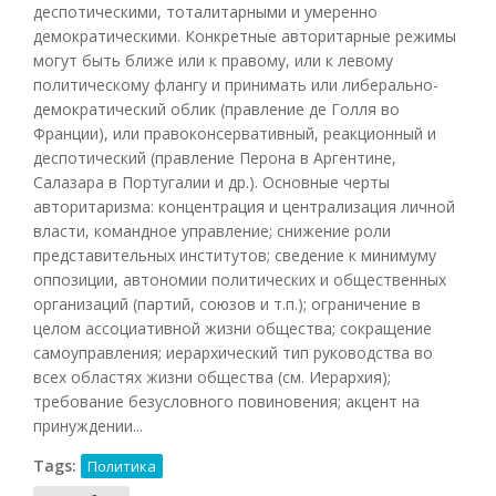
деспотическими, тоталитарными и умеренно
демократическими. Конкретные авторитарные режимы
могут быть ближе или к правому, или к левому
политическому флангу и принимать или либерально-
демократический облик (правление де Голля во
Франции), или правоконсервативный, реакционный и
деспотический (правление Перона в Аргентине,
Салазара в Португалии и др.). Основные черты
авторитаризма: концентрация и централизация личной
власти, командное управление; снижение роли
представительных институтов; сведение к минимуму
оппозиции, автономии политических и общественных
организаций (партий, союзов и т.п.); ограничение в
целом ассоциативной жизни общества; сокращение
самоуправления; иерархический тип руководства во
всех областях жизни общества (см. Иерархия);
требование безусловного повиновения; акцент на
принуждении...
Tags:
Политика