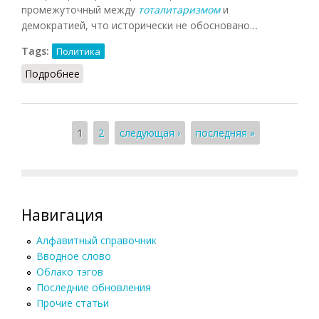
промежуточный между
тоталитаризмом
и
демократией, что исторически не обосновано.
..
Tags:
Политика
Подробнее
о Авторитаризм (Лопухов)
Страницы
1
2
следующая ›
последняя »
Навигация
Алфавитный справочник
Вводное слово
Облако тэгов
Последние обновления
Прочие статьи