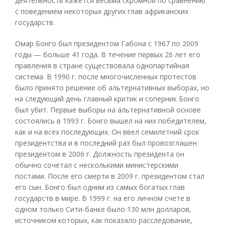
деятельность кажется весьма скромной по сравнению
с поведением некоторых других глав африканских
государств.
Омар Бонго был президентом Габона с 1967 по 2009
годы — больше 41 года. В течение первых 26 лет его
правления в стране существовала однопартийная
система. В 1990 г. после многочисленных протестов
было принято решение об альтернативных выборах, но
на следующий день главный критик и соперник Бонго
был убит. Первые выборы на альтернативной основе
состоялись в 1993 г. Бонго вышел на них победителем,
как и на всех последующих. Он ввел семилетний срок
президентства и в последний раз был провозглашен
президентом в 2006 г. Должность президента он
обычно сочетал с несколькими министерскими
постами. После его смерти в 2009 г. президентом стал
его сын. Бонго был одним из самых богатых глав
государств в мире. В 1999 г. на его личном счете в
одном только Сити-банке было 130 млн долларов,
источником которых, как показало расследование,