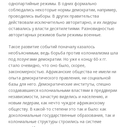
однопартийные режимы. В одних формально
соблюдались некоторые нормы демократии, например,
проводились выборы. В других правительства
действовали исключительно авторитарно, и их лидеры
оставались у власти десятилетиями. Разновидностью
авторитарных режимов были режимы военные.
Такое развитие событий поначалу казалось
необъяснимым, ведь борьба против колониализма шла
под лозунгами демократии. Но уже к концу 60-х гг.
стало очевидно, что оно было, скорее,
закономерностью. Африканские общества не имели ни
опыта демократического правления, ни социальной
базы для него. Демократические институты, спешно
создававшиеся колониальными властями в преддверии
независимости, зачастую виделись и населению, и
новым лидерам, как нечто чуждое африканскому
обществу. В какой-то степени это так и было: как
доколониальные государственные образования, так и
колониальные структуры строились на системе