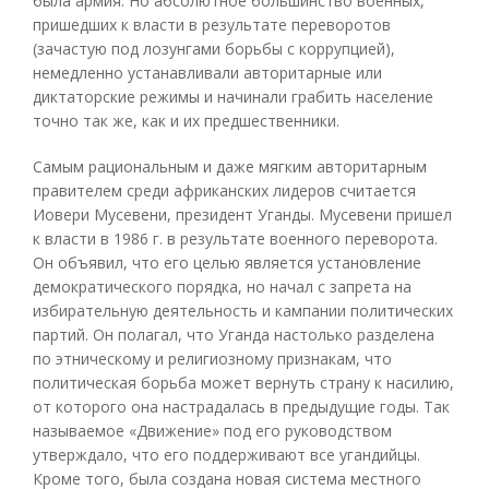
была армия. Но абсолютное большинство военных,
пришедших к власти в результате переворотов
(зачастую под лозунгами борьбы с коррупцией),
немедленно устанавливали авторитарные или
диктаторские режимы и начинали грабить население
точно так же, как и их предшественники.
Самым рациональным и даже мягким авторитарным
правителем среди африканских лидеров считается
Иовери Мусевени, президент Уганды. Мусевени пришел
к власти в 1986 г. в результате военного переворота.
Он объявил, что его целью является установление
демократического порядка, но начал с запрета на
избирательную деятельность и кампании политических
партий. Он полагал, что Уганда настолько разделена
по этническому и религиозному признакам, что
политическая борьба может вернуть страну к насилию,
от которого она настрадалась в предыдущие годы. Так
называемое «Движение» под его руководством
утверждало, что его поддерживают все угандийцы.
Кроме того, была создана новая система местного