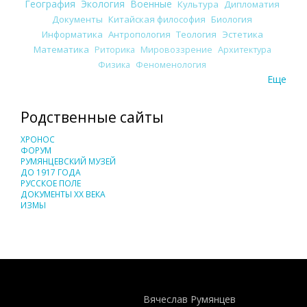
География
Экология
Военные
Культура
Дипломатия
Документы
Китайская философия
Биология
Информатика
Антропология
Теология
Эстетика
Математика
Риторика
Мировоззрение
Архитектура
Физика
Феноменология
Еще
Родственные сайты
ХРОНОС
ФОРУМ
РУМЯНЦЕВСКИЙ МУЗЕЙ
ДО 1917 ГОДА
РУССКОЕ ПОЛЕ
ДОКУМЕНТЫ XX ВЕКА
ИЗМЫ
Понятия И Категории - Исторический Проект ХРОНОС
WEB-редактор
Вячеслав Румянцев