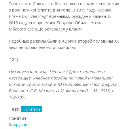
Советского Союза это было важно в связи с его ролью
в военном конфликте в Анголе. В 1979 году Масиас
Нгема был свергнут военными, осужден и казнен. В
2015 году его преемник Теодоро Обианг Нгема
Мбасого все еще оставался у власти.
Подобные режимы были в Африке второй половины XX
века не исключением, а правилом.
[185]
Цитируется по изд.: Черная Африка: прошлое и
настоящее. Учебное пособие по Новой и Новейшей
истории Тропической и Южной Африки / под. ред. А.С.
Балезина, С.В. Мазова, И.И. Филатовой. – М., 2016, с.
182-185.
Tags:
Политика
Понятие:
Коррупция