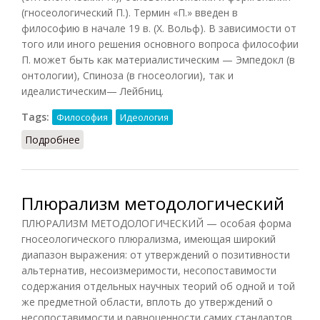
(гносеологический П.). Термин «П.» введен в
философию в начале 19 в. (X. Вольф). В зависимости от
того или иного решения основного вопроса философии
П. может быть как материалистическим — Эмпедокл (в
онтологии), Спиноза (в гносеологии), так и
идеалистическим— Лейбниц.
Tags:
Философия
Идеология
Подробнее
о Плюрализм (Фролов)
Плюрализм методологический
ПЛЮРАЛИЗМ МЕТОДОЛОГИЧЕСКИЙ — особая форма
гносеологического плюрализма, имеющая широкий
диапазон выражения: от утверждений о позитивности
альтернатив, несоизмеримости, несопоставимости
содержания отдельных научных теорий об одной и той
же предметной области, вплоть до утверждений о
несопоставимости и равноценности самих стандартов