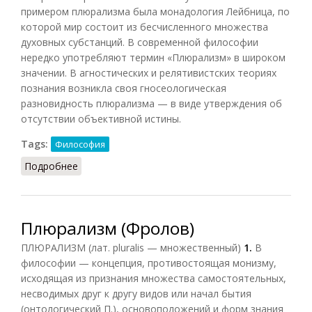
примером плюрализма была монадология Лейбница, по
которой мир состоит из бесчисленного множества
духовных субстанций. В современной философии
нередко употребляют термин «Плюрализм» в широком
значении. В агностических и релятивистских теориях
познания возникла своя гносеологическая
разновидность плюрализма — в виде утверждения об
отсутствии объективной истины.
Tags:
Философия
Подробнее
о Плюрализм (Подопригора)
Плюрализм (Фролов)
ПЛЮРАЛИЗМ (лат. pluralis — множественный)
1.
В
философии — концепция, противостоящая монизму,
исходящая из признания множества самостоятельных,
несводимых друг к другу видов или начал бытия
(онтологический П.), основоположений и форм знания