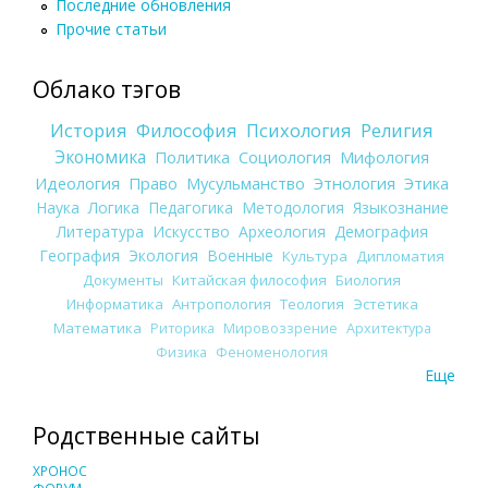
Последние обновления
Прочие статьи
Облако тэгов
История
Философия
Психология
Религия
Экономика
Политика
Социология
Мифология
Идеология
Право
Мусульманство
Этнология
Этика
Наука
Логика
Педагогика
Методология
Языкознание
Литература
Искусство
Археология
Демография
География
Экология
Военные
Культура
Дипломатия
Документы
Китайская философия
Биология
Информатика
Антропология
Теология
Эстетика
Математика
Риторика
Мировоззрение
Архитектура
Физика
Феноменология
Еще
Родственные сайты
ХРОНОС