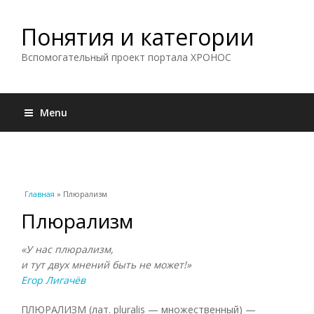
Понятия и категории
Вспомогательный проект портала ХРОНОС
Menu
Вы здесь
Главная
» Плюрализм
Плюрализм
«У нас плюрализм,
и тут двух мнений быть не может!»
Егор Лигачёв
ПЛЮРАЛИЗМ (лат. pluralis — множественный) —