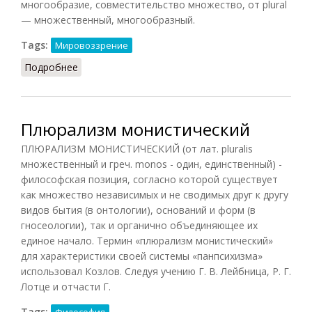
многообразие, совместительство множество, от plural
— множественный, многообразный.
Tags:
Мировоззрение
Подробнее
о Плюрализм (ССИС, 2001)
Плюрализм монистический
ПЛЮРАЛИЗМ МОНИСТИЧЕСКИЙ (от лат. pluralis
множественный и греч. monos - один, единственный) -
философская позиция, согласно которой существует
как множество независимых и не сводимых друг к другу
видов бытия (в онтологии), оснований и форм (в
гносеологии), так и органично объединяющее их
единое начало. Термин «плюрализм монистический»
для характеристики своей системы «панпсихизма»
использовал Козлов. Следуя учению Г. В. Лейбница, Р. Г.
Лотце и отчасти Г.
Tags:
Философия