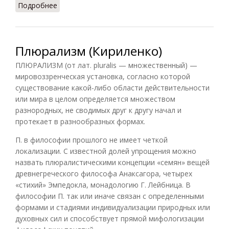
Подробнее
о Плюрализм (Лопухов, 2013)
Плюрализм (Кириленко)
ПЛЮРАЛИЗМ (от лат. pluralis — множественный) —
мировоззренческая установка, согласно которой
существование какой-либо области действительности
или мира в целом определяется множеством
разнородных, не сводимых друг к другу начал и
протекает в разнообразных формах.
П. в философии прошлого не имеет четкой
локализации. С известной долей упрощения можно
назвать плюралистическими концепции «семян» вещей
древнегреческого философа Анаксагора, четырех
«стихий» Эмпедокла, монадологию Г. Лейбница. В
философии П. так или иначе связан с определенными
формами и стадиями индивидуализации природных или
духовных сил и способствует прямой мифологизации