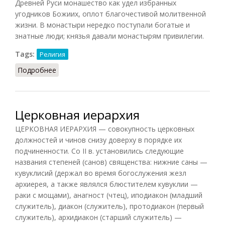
Древней Руси монашество как удел избранных
угодников Божиих, оплот благочестивой молитвенной
жизни. В монастыри нередко поступали богатые и
знатные люди; князья давали монастырям привилегии.
Tags:
Религия
Подробнее
о Православное духовенство (православная
иерархия).
Церковная иерархия
ЦЕРКОВНАЯ ИЕРАРХИЯ — совокупность церковных
должностей и чинов снизу доверху в порядке их
подчиненности. Со II в. установились следующие
названия степеней (санов) священства: нижние саны —
кувуклисий (держал во время богослужения жезл
архиерея, а также являлся блюстителем кувуклии —
раки с мощами), анагност (чтец), иподиакон (младший
служитель), диакон (служитель), протодиакон (первый
служитель), архидиакон (старший служитель) —