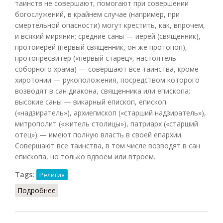
таинств не совершают, помогают при совершении
богослужений, в крайнем случае (например, при
смертельной опасности) могут крестить, как, впрочем,
и всякий мирянин; средние саны — иерей (священник),
протоиерей (первый священник, он же протопоп),
протопресвитер («первый старец», настоятель
соборного храма) — совершают все таинства, кроме
хиротонии — рукоположения, посредством которого
возводят в сан диакона, священника или епископа;
высокие саны — викарный епископ, епископ
(«надзиратель»), архиепископ («старший надзиратель»),
митрополит («житель столицы»), патриарх («старший
отец») — имеют полную власть в своей епархии.
Совершают все таинства, в том числе возводят в сан
епископа, но только вдвоем или втроем.
Tags:
Религия
Подробнее
о Церковная иерархия