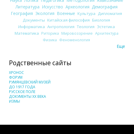
Наука
Логика
Педагогика
Методология
Языкознание
Литература
Искусство
Археология
Демография
География
Экология
Военные
Культура
Дипломатия
Документы
Китайская философия
Биология
Информатика
Антропология
Теология
Эстетика
Математика
Риторика
Мировоззрение
Архитектура
Физика
Феноменология
Еще
Родственные сайты
ХРОНОС
ФОРУМ
РУМЯНЦЕВСКИЙ МУЗЕЙ
ДО 1917 ГОДА
РУССКОЕ ПОЛЕ
ДОКУМЕНТЫ XX ВЕКА
ИЗМЫ