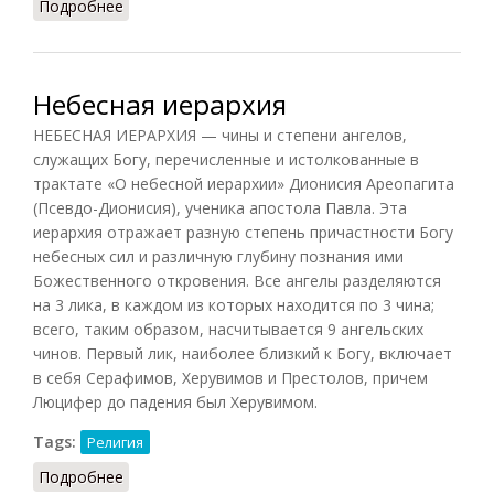
Подробнее
о Иерархия (Конт-Спонвиль, 2012)
Небесная иерархия
НЕБЕСНАЯ ИЕРАРХИЯ — чины и степени ангелов,
служащих Богу, перечисленные и истолкованные в
трактате «О небесной иерархии» Дионисия Ареопагита
(Псевдо-Дионисия), ученика апостола Павла. Эта
иерархия отражает разную степень причастности Богу
небесных сил и различную глубину познания ими
Божественного откровения. Все ангелы разделяются
на 3 лика, в каждом из которых находится по 3 чина;
всего, таким образом, насчитывается 9 ангельских
чинов. Первый лик, наиболее близкий к Богу, включает
в себя Серафимов, Херувимов и Престолов, причем
Люцифер до падения был Херувимом.
Tags:
Религия
Подробнее
о Небесная иерархия