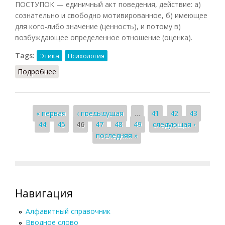
ПОСТУПОК — единичный акт поведения, действие: а)
сознательно и свободно мотивированное, б) имеющее
для кого-либо значение (ценность), и потому в)
возбуждающее определенное отношение (оценка).
Tags:
Этика
Психология
Подробнее
о Поступок
Страницы
« первая
‹ предыдущая
…
41
42
43
44
45
46
47
48
49
следующая ›
последняя »
Навигация
Алфавитный справочник
Вводное слово