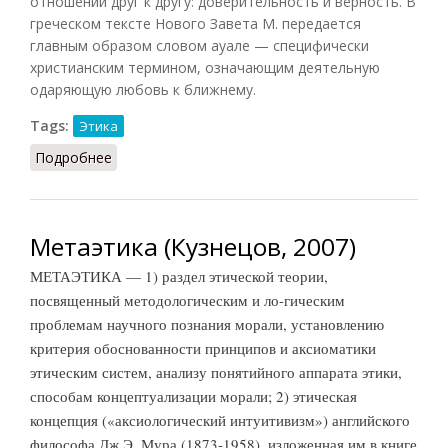
отношении друг к другу: доверительность и верность. В
греческом тексте Нового Завета М. передается
главным образом словом ауале — специфически
христианским термином, означающим деятельную
одаряющую любовь к ближнему.
Tags:
Этика
Подробнее
о Милосердие (Кузнецов, 2007)
Метаэтика (Кузнецов, 2007)
МЕТАЭТИКА — 1) раздел этической теории,
посвященный методологическим и ло-гическим
проблемам научного познания морали, установлению
критерия обоснованности принципов и аксиоматики
этическим систем, анализу понятийного аппарата этики,
способам концептуализации морали; 2) этическая
концепция («аксиологический интуитивизм») английского
философа Дж.Э. Мура (1873-1958), изложенная им в книге