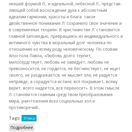
низшей формой Л., и идеальной, небесной Л., представ-
ляющей собой восхождение духа к абсолютным
идеалам гармонии, красоты и блага: такое
двойственное понимание Л. сохранило свое значение и
в современных теориях. В христианстве Л. становится
главной заповедью, превращаясь из индивидуального и
интимного чувства в моральный долг человека по
отношению ко всему роду человеческому. По словам
Апостола Павла, «Любовь долго терпит,
милосердствует, любовь не завидует, любовь не
превозносится, не гордится, не бесчинствует, не ищет
своего, не раздражается, не мыслит зла, не радуется
неправде, а сорадуется истине; всё покрывает, всему
верит, всего надеется, всё переносит». В этом смысле
Л. становится главным средством преобразования
мира, уничтожения всех социальных зол и
противоречий...
Tags:
Этика
Подробнее
о Любовь (Кузнецов, 2007)