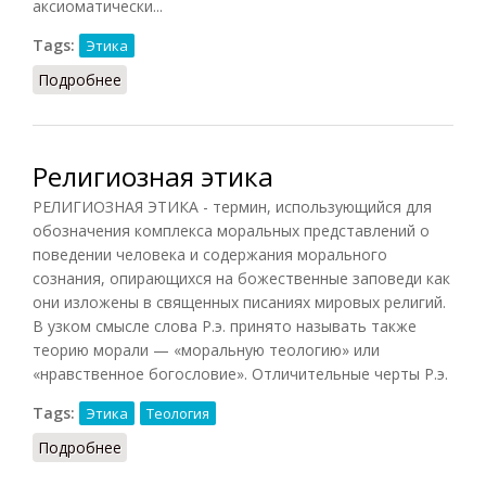
аксиоматически...
Tags:
Этика
Подробнее
о Ложь (Кузнецов, 2007)
Религиозная этика
РЕЛИГИОЗНАЯ ЭТИКА - термин, использующийся для
обозначения комплекса моральных представлений о
поведении человека и содержания морального
сознания, опирающихся на божественные заповеди как
они изложены в священных писаниях мировых религий.
В узком смысле слова Р.э. принято называть также
теорию морали — «моральную теологию» или
«нравственное богословие». Отличительные черты Р.э.
Tags:
Этика
Теология
Подробнее
о Религиозная этика