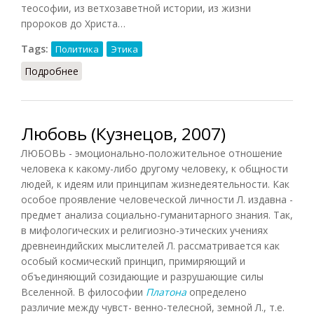
теософии, из ветхозаветной истории, из жизни
пророков до Христа…
Tags:
Политика
Этика
Подробнее
о Масонство (Кузнецов, 2007)
Любовь (Кузнецов, 2007)
ЛЮБОВЬ - эмоционально-положительное отношение
человека к какому-либо другому человеку, к общности
людей, к идеям или принципам жизнедеятельности. Как
особое проявление человеческой личности Л. издавна -
предмет анализа социально-гуманитарного знания. Так,
в мифологических и религиозно-этических учениях
древнеиндийских мыслителей Л. рассматривается как
особый космический принцип, примиряющий и
объединяющий созидающие и разрушающие силы
Вселенной. В философии
Платона
определено
различие между чувст- венно-телесной, земной Л., т.е.