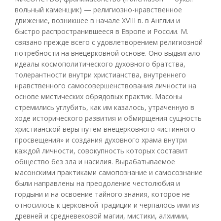
вольный каменщик) — религиозно-нравственное
движение, возникшее в начале XVIII в. в Англии и
быстро распространившееся в Европе и России. М.
связано прежде всего с удовлетворением религиозной
потребности на внецерковной основе. Оно выдвигало
идеалы космополитического духовного братства,
толерантности внутри христианства, внутреннего
нравственного самосовершенствования личности на
основе мистических обрядовых практик. Масоны
стремились углубить, как им казалось, утраченную в
ходе исторического развития и обмирщения сущность
христианской веры путем внецерковного «истинного
просвещения» и создания духовного храма внутри
каждой личности, совокупность которых составит
общество без зла и насилия. Вырабатываемое
масонскими практиками самопознание и самосознание
были направлены на преодоление честолюбия и
гордыни и на освоение тайного знания, которое не
относилось к церковной традиции и черпалось ими из
древней и средневековой магии, мистики, алхимии,