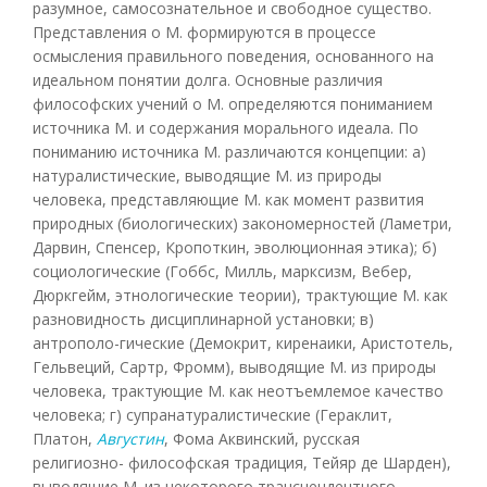
разумное, самосознательное и свободное существо.
Представления о М. формируются в процессе
осмысления правильного поведения, основанного на
идеальном понятии долга. Основные различия
философских учений о М. определяются пониманием
источника М. и содержания морального идеала. По
пониманию источника М. различаются концепции: а)
натуралистические, выводящие М. из природы
человека, представляющие М. как момент развития
природных (биологических) закономерностей (Ламетри,
Дарвин, Спенсер, Кропоткин, эволюционная этика); б)
социологические (Гоббс, Милль, марксизм, Вебер,
Дюркгейм, этнологические теории), трактующие М. как
разновидность дисциплинарной установки; в)
антрополо-гические (Демокрит, киренаики, Аристотель,
Гельвеций, Сартр, Фромм), выводящие М. из природы
человека, трактующие М. как неотъемлемое качество
человека; г) супранатуралистические (Гераклит,
Платон,
Августин
, Фома Аквинский, русская
религиозно- философская традиция, Тейяр де Шарден),
выводящие М. из некоторого трансцендентного