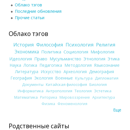
Облако тэгов
Последние обновления
Прочие статьи
Облако тэгов
История
Философия
Психология
Религия
Экономика
Политика
Социология
Мифология
Идеология
Право
Мусульманство
Этнология
Этика
Наука
Логика
Педагогика
Методология
Языкознание
Литература
Искусство
Археология
Демография
География
Экология
Военные
Культура
Дипломатия
Документы
Китайская философия
Биология
Информатика
Антропология
Теология
Эстетика
Математика
Риторика
Мировоззрение
Архитектура
Физика
Феноменология
Еще
Родственные сайты