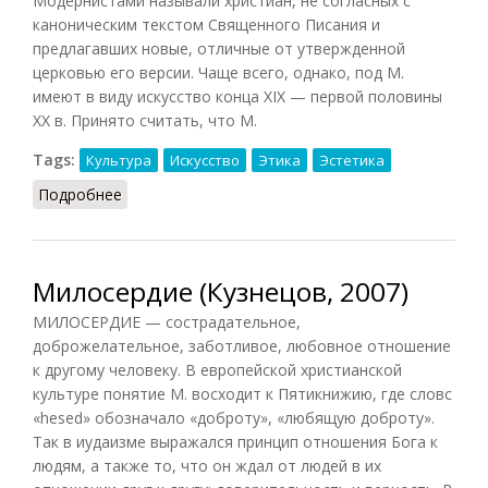
Модернистами называли христиан, не согласных с
каноническим текстом Священного Писания и
предлагавших новые, отличные от утвержденной
церковью его версии. Чаще всего, однако, под М.
имеют в виду искусство конца XIX — первой половины
XX в. Принято считать, что М.
Tags:
Культура
Искусство
Этика
Эстетика
Подробнее
о Модернизм (Кузнецов, 2007)
Милосердие (Кузнецов, 2007)
МИЛОСЕРДИЕ — сострадательное,
доброжелательное, заботливое, любовное отношение
к другому человеку. В европейской христианской
культуре понятие М. восходит к Пятикнижию, где словс
«hesed» обозначало «доброту», «любящую доброту».
Так в иудаизме выражался принцип отношения Бога к
людям, а также то, что он ждал от людей в их