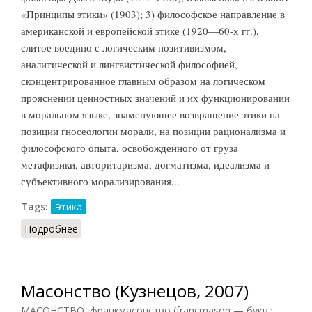
«Принципы этики» (1903); 3) философское направление в
американской и европейской этике (1920—60-х гг.),
слитое воедино с логическим позитивизмом,
аналитической и лингвистической философией,
сконцентрированное главным образом на логическом
прояснении ценностных значений и их функционировании
в моральном языке, знаменующее возвращение этики на
позиции гносеологии морали, на позиции рационализма и
философского опыта, освобожденного от груза
метафизики, авторитаризма, догматизма, идеализма и
субъективного морализирования...
Tags:
Этика
Подробнее
о Метаэтика (Кузнецов, 2007)
Масонство (Кузнецов, 2007)
МАСОНСТВО, франкмасонство (francmason — букв.: