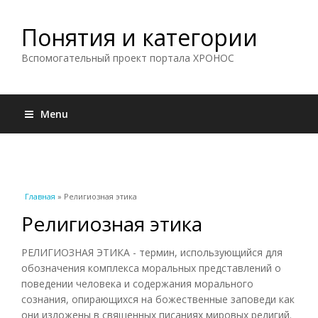
Понятия и категории
Вспомогательный проект портала ХРОНОС
Menu
Вы здесь
Главная
» Религиозная этика
Религиозная этика
РЕЛИГИОЗНАЯ ЭТИКА - термин, использующийся для
обозначения комплекса моральных представлений о
поведении человека и содержания морального
сознания, опирающихся на божественные заповеди как
они изложены в священных писаниях мировых религий.