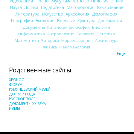
Идеология
Право
Мусульманство
Этнология
Этика
Наука
Логика
Педагогика
Методология
Языкознание
Литература
Искусство
Археология
Демография
География
Экология
Военные
Культура
Дипломатия
Документы
Китайская философия
Биология
Информатика
Антропология
Теология
Эстетика
Математика
Риторика
Мировоззрение
Архитектура
Физика
Феноменология
Еще
Родственные сайты
ХРОНОС
ФОРУМ
РУМЯНЦЕВСКИЙ МУЗЕЙ
ДО 1917 ГОДА
РУССКОЕ ПОЛЕ
ДОКУМЕНТЫ XX ВЕКА
ИЗМЫ