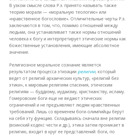
В узком смысле слова Р.э. принято называть также
теорию морали — «моральную теологию» или
«нравственное богословие». Отличительные черты Р.э.
заключаются в том, что, помимо отношений между
людьми, она устанавливает также нормы отношений
человека к богу и интерпретирует этические нормы как
божественные установления, имеющие абсолютное
значение.
Религиозное моральное сознание является
результатом процесса этизации
религии
, который
ведет от религий архаических культур, «религий без
этики», к мировым религиям спасения, этическим
религиям — буддизму, иудаизму, христианству, исламу.
Гомеровские боги еще не ведают этических
ограничений и не предъявляют людям нравственных
требований. Лишь со временем боги-олимпийцы берут
на себя эту функцию. Складываясь сначала вне религии
(воинский кодекс чести и др.), этика затем проникает в
религию, входит в круг ее представлений: боги, по