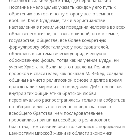
оказалось сильнее даже там, где первоначально
Послание имело целью указать каждому его путь к
обретению святости по ту сторону всего земного
вообще. Как в буддизме, так и в христианстве
наставления в правильном поведении человека во всех
областях его жизни, не только личной, но и в семье,
государстве, обществе, все более конкретную
формулировку обретали уже у последователей,
облекаясь в систематически упорядоченную и
обоснованную форму, тогда как ни учение Будды, ни
учение Христа не были на это нацелены. Религии
пророков и спасителей, как показал М. Вебер, создали
общины на чисто религиозной основе и долгое время
враждовали с миром и его порядками. Действовавшая
внутри этих общин этика братской любви
первоначально распространялась только на собратьев
по общине и лишь постепенно переросла в идею
всеобщего братства. Чем последовательнее
проводились принципы всеобщего религиозного
братства, тем сильнее они сталкивались с порядками и
ценностями мирской жизни (в области экономики,