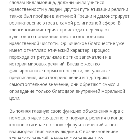
словам Вилламовица, должны были учиться
нравственности у людей. Другой путь этизации религии
также был пройден в античной Греции и демонстрирует
возникновение этоса в самой религиозной сфере. В
элевсинских мистериях происходит переход от
культового понимания «чистого» к понятию
нравственной чистоты. Орфическое благочестие уже
имеет отчетливо этический характер. Процесс
перехода от ритуализма к этике запечатлен и в
истории мировых религий. Внешне жестко
фиксированные нормы и поступки, ритуальные
предписания, жертвоприношения и т.д. теряют
самостоятельное значение, они обретают смысл и
оправдание только благодаря внутренней моральной
цели.
Выполняя главную свою функцию объяснения мира с
помощью идеи священного порядка, религия в конце
концов втягивает в свою сферу и этический аспект
взаимодействия между людьми. С возникновением
этических религий, начиная с середины 1-го