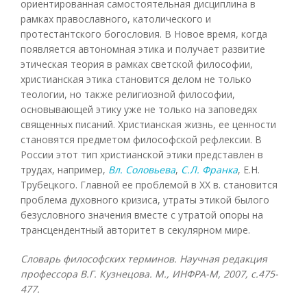
ориентированная самостоятельная дисциплина в
рамках православного, католического и
протестантского богословия. В Новое время, когда
появляется автономная этика и получает развитие
этическая теория в рамках светской философии,
христианская этика становится делом не только
теологии, но также религиозной философии,
основывающей этику уже не только на заповедях
священных писаний. Христианская жизнь, ее ценности
становятся предметом философской рефлексии. В
России этот тип христианской этики представлен в
трудах, например,
Вл. Соловьева
,
С.Л. Франка
, Е.Н.
Трубецкого. Главной ее проблемой в XX в. становится
проблема духовного кризиса, утраты этикой былого
безусловного значения вместе с утратой опоры на
трансцендентный авторитет в секулярном мире.
Словарь философских терминов. Научная редакция
профессора В.Г. Кузнецова. М., ИНФРА-М, 2007, с.475-
477.