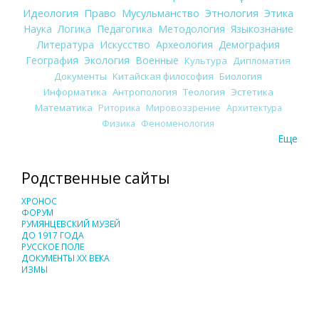
Идеология
Право
Мусульманство
Этнология
Этика
Наука
Логика
Педагогика
Методология
Языкознание
Литература
Искусство
Археология
Демография
География
Экология
Военные
Культура
Дипломатия
Документы
Китайская философия
Биология
Информатика
Антропология
Теология
Эстетика
Математика
Риторика
Мировоззрение
Архитектура
Физика
Феноменология
Еще
Родственные сайты
ХРОНОС
ФОРУМ
РУМЯНЦЕВСКИЙ МУЗЕЙ
ДО 1917 ГОДА
РУССКОЕ ПОЛЕ
ДОКУМЕНТЫ XX ВЕКА
ИЗМЫ