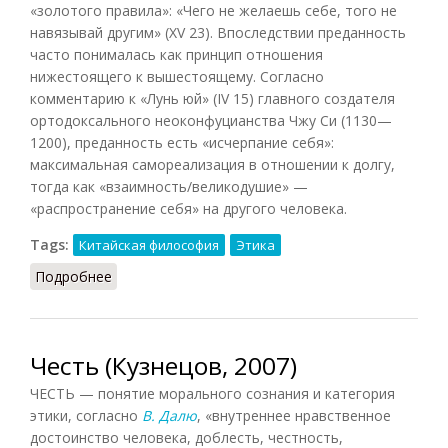
«золотого правила»: «Чего не желаешь себе, того не
навязывай другим» (XV 23). Впоследствии преданность
часто понималась как принцип отношения
нижестоящего к вышестоящему. Согласно
комментарию к «Лунь юй» (IV 15) главного создателя
ортодоксального неоконфуцианства Чжу Си (1130—
1200), преданность есть «исчерпание себя»:
максимальная самореализация в отношении к долгу,
тогда как «взаимность/великодушие» —
«распространение себя» на другого человека.
Tags:
Китайская философия
Этика
Подробнее
о Чжун шу (Кузнецов, 2007)
Честь (Кузнецов, 2007)
ЧЕСТЬ — понятие морального сознания и категория
этики, согласно
В. Далю
, «внутреннее нравственное
достоинство человека, доблесть, честность,