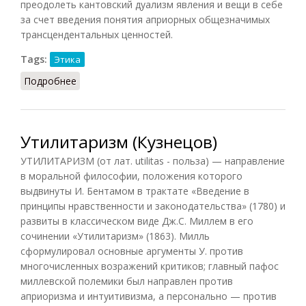
преодолеть кантовский дуализм явления и вещи в себе
за счет введения понятия априорных общезначимых
трансцендентальных ценностей.
Tags:
Этика
Подробнее
о Ценности моральные
Утилитаризм (Кузнецов)
УТИЛИТАРИЗМ (от лат. utilitas - польза) — направление
в моральной философии, положения которого
выдвинуты И. Бентамом в трактате «Введение в
принципы нравственности и законодательства» (1780) и
развиты в классическом виде Дж.С. Миллем в его
сочинении «Утилитаризм» (1863). Милль
сформулировал основные аргументы У. против
многочисленных возражений критиков; главный пафос
миллевской полемики был направлен против
априоризма и интуитивизма, а персонально — против