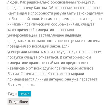
людей. Как рационально обоснованный принцип У.
введен в этику Кантом. Обоснование нравственности
Кант видел в способности разума быть законодателем
собственной воли. Из самого разума, не отягощенного
никакими практическими соображениями, следует
категорический императив — правило
универсализации, заставляющее индивида
представлять возможность превращения его мотива
поведения во всеобщий закон. Если
универсализировать мотив не удается, от совершения
поступка следует отказаться. В категорическом
императиве нравственный мотив представлен
независимо от всех других практических мотивов
бьггия. С точки зрения Канта, если к морали
примешивается личный интерес, она уже перестает
бьггь моралью...
Tags:
Этика
Подробнее
о Универсализм