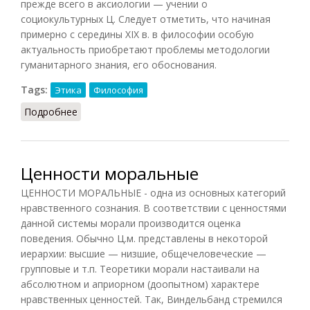
прежде всего в аксиологии — учении о
социокультурных Ц. Следует отметить, что начиная
примерно с середины XIX в. в философии особую
актуальность приобретают проблемы методологии
гуманитарного знания, его обоснования.
Tags:
Этика
Философия
Подробнее
о Ценность (Кузнецов)
Ценности моральные
ЦЕННОСТИ МОРАЛЬНЫЕ - одна из основных категорий
нравственного сознания. В соответствии с ценностями
данной системы морали производится оценка
поведения. Обычно Ц.м. представлены в некоторой
иерархии: высшие — низшие, общечеловеческие —
групповые и т.п. Теоретики морали настаивали на
абсолютном и априорном (доопытном) характере
нравственных ценностей. Так, Виндельбанд стремился