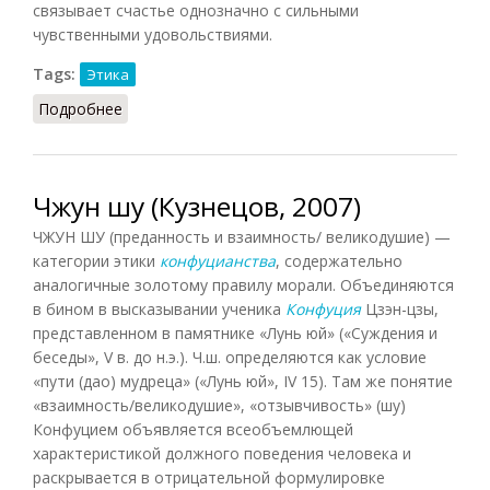
связывает счастье однозначно с сильными
чувственными удовольствиями.
Tags:
Этика
Подробнее
о Эвдемонизм (Кузнецов, 2007)
Чжун шу (Кузнецов, 2007)
ЧЖУН ШУ (преданность и взаимность/ великодушие) —
категории этики
конфуцианства
, содержательно
аналогичные золотому правилу морали. Объединяются
в бином в высказывании ученика
Конфуция
Цзэн-цзы,
представленном в памятнике «Лунь юй» («Суждения и
беседы», V в. до н.э.). Ч.ш. определяются как условие
«пути (дао) мудреца» («Лунь юй», IV 15). Там же понятие
«взаимность/великодушие», «отзывчивость» (шу)
Конфуцием объявляется всеобъемлющей
характеристикой должного поведения человека и
раскрывается в отрицательной формулировке