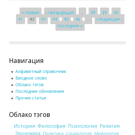
Страницы
« первая
‹ предыдущая
…
38
39
40
41
42
43
44
45
46
…
следующая ›
последняя »
Навигация
Алфавитный справочник
Вводное слово
Облако тэгов
Последние обновления
Прочие статьи
Облако тэгов
История
Философия
Психология
Религия
Экономика
Политика
Социология
Мифология