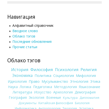
Навигация
Алфавитный справочник
Вводное слово
Облако тэгов
Последние обновления
Прочие статьи
Облако тэгов
История
Философия
Психология
Религия
Экономика
Политика
Социология
Мифология
Идеология
Право
Мусульманство
Этнология
Этика
Наука
Логика
Педагогика
Методология
Языкознание
Литература
Искусство
Археология
Демография
География
Экология
Военные
Культура
Дипломатия
Документы
Китайская философия
Биология
Информатика
Антропология
Теология
Эстетика