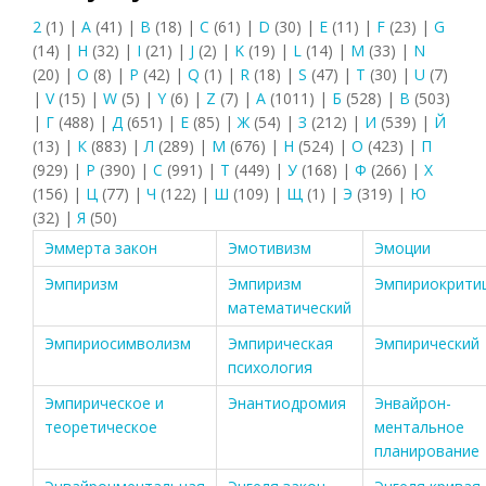
2
(1)
|
A
(41)
|
B
(18)
|
C
(61)
|
D
(30)
|
E
(11)
|
F
(23)
|
G
(14)
|
H
(32)
|
I
(21)
|
J
(2)
|
K
(19)
|
L
(14)
|
M
(33)
|
N
(20)
|
O
(8)
|
P
(42)
|
Q
(1)
|
R
(18)
|
S
(47)
|
T
(30)
|
U
(7)
|
V
(15)
|
W
(5)
|
Y
(6)
|
Z
(7)
|
А
(1011)
|
Б
(528)
|
В
(503)
|
Г
(488)
|
Д
(651)
|
Е
(85)
|
Ж
(54)
|
З
(212)
|
И
(539)
|
Й
(13)
|
К
(883)
|
Л
(289)
|
М
(676)
|
Н
(524)
|
О
(423)
|
П
(929)
|
Р
(390)
|
С
(991)
|
Т
(449)
|
У
(168)
|
Ф
(266)
|
Х
(156)
|
Ц
(77)
|
Ч
(122)
|
Ш
(109)
|
Щ
(1)
|
Э
(319)
|
Ю
(32)
|
Я
(50)
Эммерта закон
Эмотивизм
Эмоции
Эмпиризм
Эмпиризм
Эмпириокрити
математический
Эмпириосимволизм
Эмпирическая
Эмпирический
психология
Эмпирическое и
Энантиодромия
Энвайрон-
теоретическое
ментальное
планирование