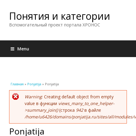
Понятия и категории
Вспомогательный проект портала ХРОНОС
Menu
Вы здесь
Главная
»
Ponjatija
» Ponjatija
Сообщение об ошибке
Warning
: Creating default object from empty
value в функции
views_many_to_one_helper-
>summary_join()
(строка
942
в файле
/home/u6426/domains/ponjatija.ru/sites/all/modules/v
Ponjatija