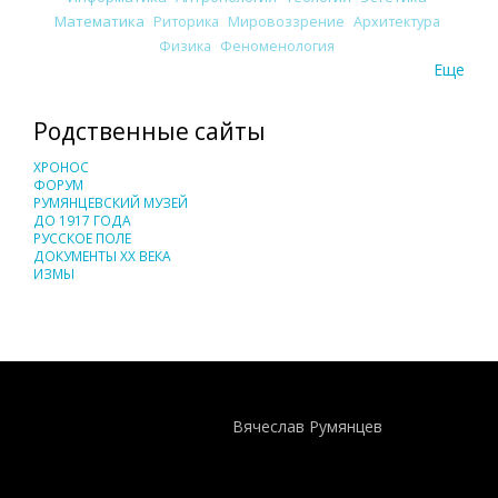
Математика
Риторика
Мировоззрение
Архитектура
Физика
Феноменология
Еще
Родственные сайты
ХРОНОС
ФОРУМ
РУМЯНЦЕВСКИЙ МУЗЕЙ
ДО 1917 ГОДА
РУССКОЕ ПОЛЕ
ДОКУМЕНТЫ XX ВЕКА
ИЗМЫ
Понятия И Категории - Исторический Проект ХРОНОС
WEB-редактор
Вячеслав Румянцев