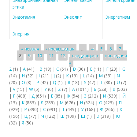
Энвайронментальная
Энгеля закон
Энгеля кривая
этика
Эндогамия
Энеолит
Энергетизм
Энергия
Страницы
« первая
‹ предыдущая
…
4
5
6
7
8
9
10
11
12
следующая ›
последняя
»
2
(1)
|
A
(41)
|
B
(18)
|
C
(61)
|
D
(30)
|
E
(11)
|
F
(23)
|
G
(14)
|
H
(32)
|
I
(21)
|
J
(2)
|
K
(19)
|
L
(14)
|
M
(33)
|
N
(20)
|
O
(8)
|
P
(42)
|
Q
(1)
|
R
(18)
|
S
(47)
|
T
(30)
|
U
(7)
|
V
(15)
|
W
(5)
|
Y
(6)
|
Z
(7)
|
А
(1011)
|
Б
(528)
|
В
(503)
|
Г
(488)
|
Д
(651)
|
Е
(85)
|
Ж
(54)
|
З
(212)
|
И
(539)
|
Й
(13)
|
К
(883)
|
Л
(289)
|
М
(676)
|
Н
(524)
|
О
(423)
|
П
(929)
|
Р
(390)
|
С
(991)
|
Т
(449)
|
У
(168)
|
Ф
(266)
|
Х
(156)
|
Ц
(77)
|
Ч
(122)
|
Ш
(109)
|
Щ
(1)
|
Э
(319)
|
Ю
(32)
|
Я
(50)