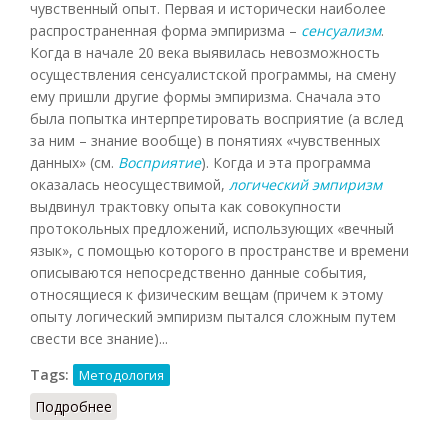
чувственный опыт. Первая и исторически наиболее
распространенная форма эмпиризма –
сенсуализм
.
Когда в начале 20 века выявилась невозможность
осуществления сенсуалистской программы, на смену
ему пришли другие формы эмпиризма. Сначала это
была попытка интерпретировать восприятие (а вслед
за ним – знание вообще) в понятиях «чувственных
данных» (см.
Восприятие
). Когда и эта программа
оказалась неосуществимой,
логический эмпиризм
выдвинул трактовку опыта как совокупности
протокольных предложений, использующих «вечный
язык», с помощью которого в пространстве и времени
описываются непосредственно данные события,
относящиеся к физическим вещам (причем к этому
опыту логический эмпиризм пытался сложным путем
свести все знание)...
Tags:
Методология
Подробнее
о Эмпиризм (НФЭ, 2010)