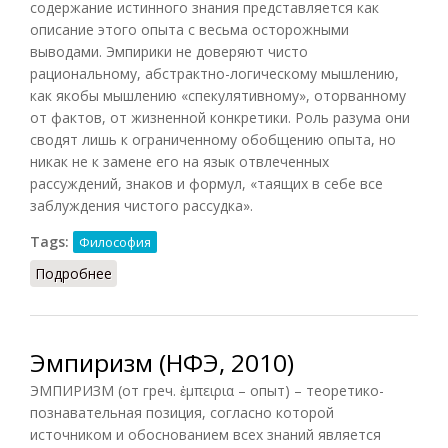
содержание истинного знания представляется как
описание этого опыта с весьма осторожными
выводами. Эмпирики не доверяют чисто
рациональному, абстрактно-логическому мышлению,
как якобы мышлению «спекулятивному», оторванному
от фактов, от жизненной конкретики. Роль разума они
сводят лишь к ограниченному обобщению опыта, но
никак не к замене его на язык отвлеченных
рассуждений, знаков и формул, «таящих в себе все
заблуждения чистого рассудка».
Tags:
Философия
Подробнее
о Эмпиризм (Лопухов, 2013)
Эмпиризм (НФЭ, 2010)
ЭМПИРИЗМ (от греч. ἐμπειρια – опыт) – теоретико-
познавательная позиция, согласно которой
источником и обоснованием всех знаний является