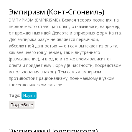
Эмпиризм (Конт-Спонвиль)
ЭМПИРИЗМ (EMPIRISME). Всякая теория познания, на
первое место ставящая опыт, отказываясь, например,
от врожденных идей Декарта и априорных форм Канта.
Для эмпирика разум не является первичной,
абсолютной данностью — он сам вытекает из опыта,
как внешнего (ощущение), так и внутреннего
(размышление), и в одно и то же время зависит от
опыта и придает ему форму (в частности, посредством
использования знаков). Тем самым эмпиризм
противостоит рационализму, понимаемому в узком
гносеологическом смысле.
Tags:
Наука
Подробнее
о Эмпиризм (Конт-Спонвиль)
Эмпиризм (Подопригора)