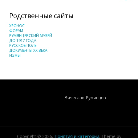
Родственные сайты
ХРОНОС
ФОРУМ
РУМЯНЦЕВСКИЙ МУЗЕЙ
ДО 1917 ГОДА
РУССКОЕ ПОЛЕ
ДОКУМЕНТЫ XX ВЕКА
ИЗМЫ
Понятия И Категории - Исторический Проект ХРОНОС
WEB-редактор
Вячеслав Румянцев
Copyright © 2026,
Понятия и категории
. Theme by