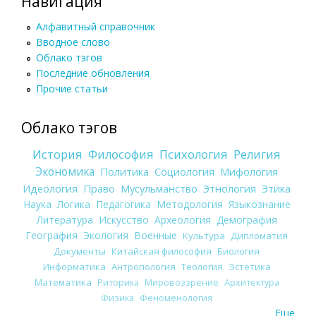
Навигация
Алфавитный справочник
Вводное слово
Облако тэгов
Последние обновления
Прочие статьи
Облако тэгов
История
Философия
Психология
Религия
Экономика
Политика
Социология
Мифология
Идеология
Право
Мусульманство
Этнология
Этика
Наука
Логика
Педагогика
Методология
Языкознание
Литература
Искусство
Археология
Демография
География
Экология
Военные
Культура
Дипломатия
Документы
Китайская философия
Биология
Информатика
Антропология
Теология
Эстетика
Математика
Риторика
Мировоззрение
Архитектура
Физика
Феноменология
Еще