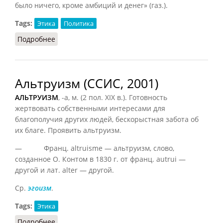
было ничего, кроме амбиций и денег» (газ.).
Tags:
Этика
Политика
Подробнее
о Амбиция
Альтруизм (ССИС, 2001)
АЛЬТРУИЗМ
, -а, м. (2 пол. XIX в.). Готовность
жертвовать собственными интересами для
благополучия других людей, бескорыстная забота об
их благе. Проявить альтруизм.
— Франц. altruisme — альтруизм, слово,
созданное О. Контом в 1830 г. от франц. autrui —
другой и лат. alter — другой.
Ср.
эгоизм
.
Tags:
Этика
Подробнее
о Альтруизм (ССИС, 2001)