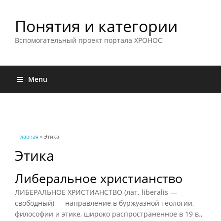
Понятия и категории
Вспомогательный проект портала ХРОНОС
Menu
Вы здесь
Главная
» Этика
Этика
Либеральное христианство
ЛИБЕРАЛЬНОЕ ХРИСТИАНСТВО (лат. liberalis —
свободный) — направление в буржуазной теологии,
философии и этике, широко распространенное в 19 в.,