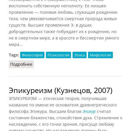
восполнить собственную неполноту. Ее низшее
проявление — половая любовь, служащая рождению
тела, чем увековечивается смертная природа живых
существ. Высшее проявление Э. в душах
добродетельных также побуждает их к рождению, но
не в смертном мире, а в красоте и бессмертии умного
мира...
Tags:
Философия
Психология
Этика
Мифология
Подробнее
о Эрос (Кузнецов, 2007)
Эпикуреизм (Кузнецов, 2007)
ЭПИКУРЕИЗМ — этическая теория, получившая
название по имени ее основателя древнегреческого
философа Эпикура. Высшим благом
Эпикур
считал
состояние блаженства, спокойствия духа. Стремление к
наслаждению, с его точки зрения, присуще любому
живому существу. Но наслаждения должны быть