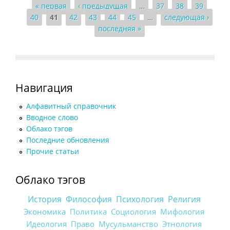
Страницы
« первая
‹ предыдущая
…
37
38
39
40
41
42
43
44
45
…
следующая ›
последняя »
Навигация
Алфавитный справочник
Вводное слово
Облако тэгов
Последние обновления
Прочие статьи
Облако тэгов
История
Философия
Психология
Религия
Экономика
Политика
Социология
Мифология
Идеология
Право
Мусульманство
Этнология