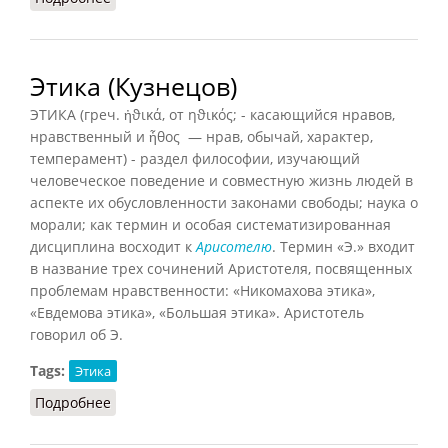
Этика (Кузнецов)
ЭТИКА (греч. ἠϑικά, от ηϑικός; - касающийся нравов,
нравственный и ἦθος — нрав, обычай, характер,
темперамент) - раздел философии, изучающий
человеческое поведение и совместную жизнь людей в
аспекте их обусловленности законами свободы; наука о
морали; как термин и особая систематизированная
дисциплина восходит к
Арисотелю
. Термин «Э.» входит
в название трех сочинений Аристотеля, посвященных
проблемам нравственности: «Никомахова этика»,
«Евдемова этика», «Большая этика». Аристотель
говорил об Э.
Tags:
Этика
Подробнее
о Этика (Кузнецов)