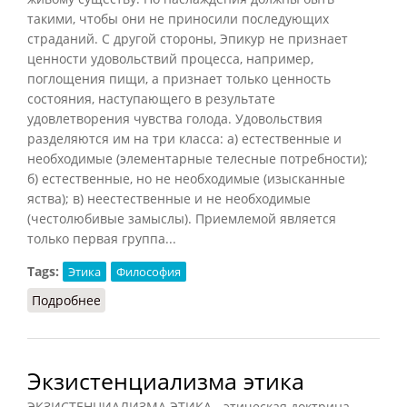
такими, чтобы они не приносили последующих
страданий. С другой стороны, Эпикур не признает
ценности удовольствий процесса, например,
поглощения пищи, а признает только ценность
состояния, наступающего в результате
удовлетворения чувства голода. Удовольствия
разделяются им на три класса: а) естественные и
необходимые (элементарные телесные потребности);
б) естественные, но не необходимые (изысканные
яства); в) неестественные и не необходимые
(честолюбивые замыслы). Приемлемой является
только первая группа...
Tags:
Этика
Философия
Подробнее
о Эпикуреизм (Кузнецов, 2007)
Экзистенциализма этика
ЭКЗИСТЕНЦИАЛИЗМА ЭТИКА - этическая доктрина