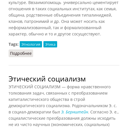
культуре. Ввзаимопомощь универсально цементирует
отношения в таких социальных институтах, как семья,
община, родственные объединения типалиниджей,
кланов, патронимий и др. Она может носить как
неформализованный, так и формализованный
характер, обычно и то и другое сосуществуют.
Tags:
Этнология
Этика
Подробнее
о Взаимопомощь
Этический социализм
ЭТИЧЕСКИЙ СОЦИАЛИЗМ — форма нравственного
толкования задач, связанных с преобразованием
капиталистического общества в строй
демократического социализма. Родоначальником Э. с.
в социал-демократии был
Э. Бернштейн
. Согласно Э. е.,
социалистические преобразования должны исходить
не из чисто научных (экономических, социальных)