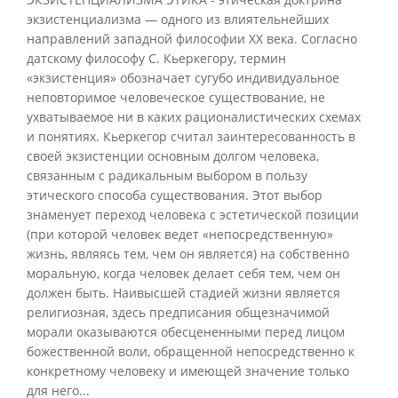
экзистенциализма — одного из влиятельнейших
направлений западной философии XX века. Согласно
датскому философу С. Кьеркегору, термин
«экзистенция» обозначает сугубо индивидуальное
неповторимое человеческое существование, не
ухватываемое ни в каких рационалистических схемах
и понятиях. Кьеркегор считал заинтересованность в
своей экзистенции основным долгом человека,
связанным с радикальным выбором в пользу
этического способа существования. Этот выбор
знаменует переход человека с эстетической позиции
(при которой человек ведет «непосредственную»
жизнь, являясь тем, чем он является) на собственно
моральную, когда человек делает себя тем, чем он
должен быть. Наивысшей стадией жизни является
религиозная, здесь предписания общезначимой
морали оказываются обесцененными перед лицом
божественной воли, обращенной непосредственно к
конкретному человеку и имеющей значение только
для него...