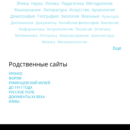
Этика
Наука
Логика
Педагогика
Методология
Языкознание
Литература
Искусство
Археология
Демография
География
Экология
Военные
Культура
Дипломатия
Документы
Китайская философия
Биология
Информатика
Антропология
Теология
Эстетика
Математика
Риторика
Мировоззрение
Архитектура
Физика
Феноменология
Еще
Родственные сайты
ХРОНОС
ФОРУМ
РУМЯНЦЕВСКИЙ МУЗЕЙ
ДО 1917 ГОДА
РУССКОЕ ПОЛЕ
ДОКУМЕНТЫ XX ВЕКА
ИЗМЫ