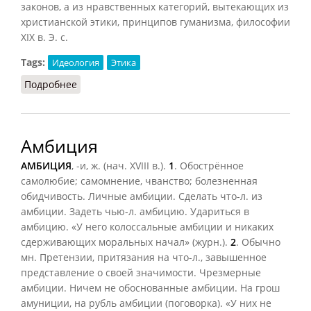
законов, а из нравственных категорий, вытекающих из
христианской этики, принципов гуманизма, философии
XIX в. Э. с.
Tags:
Идеология
Этика
Подробнее
о Этический социализм
Амбиция
АМБИЦИЯ
, -и, ж. (нач. XVIII в.).
1
. Обострённое
самолюбие; самомнение, чванство; болезненная
обидчивость. Личные амбиции. Сделать что-л. из
амбиции. Задеть чью-л. амбицию. Удариться в
амбицию. «У него колоссальные амбиции и никаких
сдерживающих моральных начал» (журн.).
2
. Обычно
мн. Претензии, притязания на что-л., завышенное
представление о своей значимости. Чрезмерные
амбиции. Ничем не обоснованные амбиции. На грош
амуниции, на рубль амбиции (поговорка). «У них не