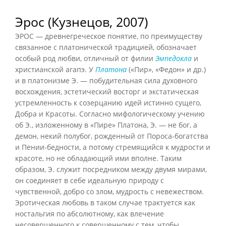
Эрос (Кузнецов, 2007)
ЭРОС — древнегреческое понятие, по преимуществу
связанное с платонической традицией, обозначает
особый род любви, отличный от филии
Эмпедокла
и
христианской агапэ. У
Платона
(«Пир», «Федон» и др.)
и в платонизме Э. — побудительная сила духовного
восхождения, эстетический восторг и экстатическая
устремленность к созерцанию идей истинно сущего,
Добра и Красоты. Согласно мифологическому учению
об Э., изложенному в «Пире» Платона, Э. — не бог, а
демон, некий полубог, рожденный от Пороса-богатства
и Пении-бедности, а потому стремящийся к мудрости и
красоте, но не обладающий ими вполне. Таким
образом, Э. служит посредником между двумя мирами,
он соединяет в себе идеальную природу с
чувственной, добро со злом, мудрость с невежеством.
Эротическая любовь в таком случае трактуется как
ностальгия по абсолютному, как влечение
несовершенного к совершенному с тем, чтобы