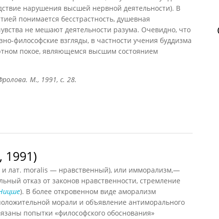
едствие нарушения высшей нервной деятельности). В
атией понимается бесстрастность, душевная
 чувства не мешают деятельности разума. Очевидно, что
озно-философские взгляды, в частности учения буддизма
ютном покое, являющемся высшим состоянием
ролова. М., 1991, с. 28.
 1991)
и лат. moralis — нравственный), или имморализм,—
льный отказ от законов нравственности, стремление
Ницше
). В более откровенном виде аморализм
положительной морали и объявление антиморального
вязаны попытки «философского обоснования»