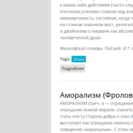
к каким-либо действиям (часто сл
этических учениях стоиков под ап
невозмутимость, состояние, когда
на стоиков повлияли вост. религи
и джайнизма о нирване как абсол
человеческой души.
Философский словарь. Под ред. И.Т. Ф
Tags:
Этика
Подробнее
о Апатия (Фролов, 1991)
Аморализм (Фролов,
АМОРАЛИЗМ (греч. а — отрицание 
отрицание всякой морали, сознате
стать «по ту сторону добра и зла» (
выступает как отрицание именно 
поведения «моральным». С этим с