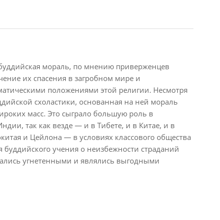
 буддизма
, буддийская мораль, по мнению приверженцев
чение их спасения в загробном мире и
матическими положениями этой религии. Несмотря
ддийской схоластики, основанная на ней мораль
ироких масс. Это сыграло большую роль в
дии, так как везде — и в Тибете, и в Китае, и в
китая и Цейлона — в условиях классового общества
 буддийского учения о неизбежности страданий
мались угнетенными и являлись выгодными