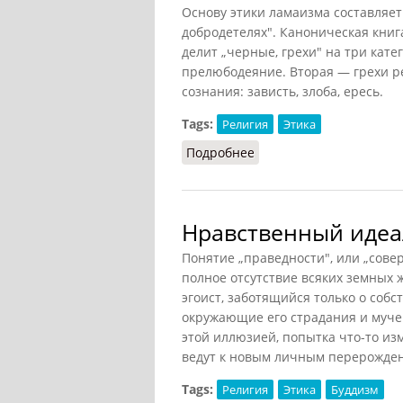
Основу этики ламаизма составляет 
добродетелях". Каноническая книг
делит „черные, грехи" на три катег
прелюбодеяние. Вторая — грехи реч
сознания: зависть, злоба, ересь.
Tags:
Религия
Этика
Подробнее
о Десять черных грехо
Нравственный идеа
Понятие „праведности", или „совер
полное отсутствие всяких земных 
эгоист, заботящийся только о соб
окружающие его страдания и мучен
этой иллюзией, попытка что-то из
ведут к новым личным перерожден
Tags:
Религия
Этика
Буддизм