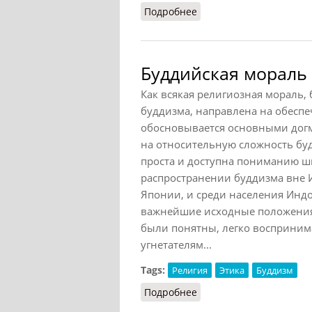
Подробнее
о Нравственный идеал
Буддийская мораль
Как всякая религиозная мораль
буддизма, направлена на обеспе
обосновывается основными дог
на относительную сложность бу
проста и доступна пониманию ш
распространении буддизма вне Ин
Японии, и среди населения Индо
важнейшие исходные положения
были понятны, легко восприни
угнетателям...
Tags:
Религия
Этика
Буддизм
Подробнее
о Буддийская мораль