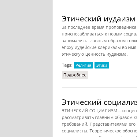
Этический иудаизм
За последнее время проповедника
приспосабливаться к новым социал
занимались главным образом толко
эпоху иудейские клерикалы во имя
этическую ценность иудаизма.
Tags:
Религия
Этика
Подробнее
о Этический иудаизм
Этический социали
ЭТИЧЕСКИЙ СОЦИАЛИЗМ—концепция
рассматривать главным образом к
требований. Представителями его
социалисты. Теоретическое обосно