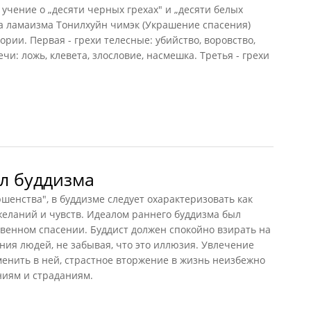
учение о „десяти черных грехах" и „десяти белых
а ламаизма Тонилхуйн чимэк (Украшение спасения)
ории. Первая - грехи телесные: убийство, воровство,
и: ложь, клевета, злословие, насмешка. Третья - грехи
в
л буддизма
шенства", в буддизме следует охарактеризовать как
желаний и чувств. Идеалом раннего буддизма был
ственном спасении. Буддист должен спокойно взирать на
ия людей, не забывая, что это иллюзия. Увлечение
менить в ней, страстное вторжение в жизнь неизбежно
иям и страданиям.