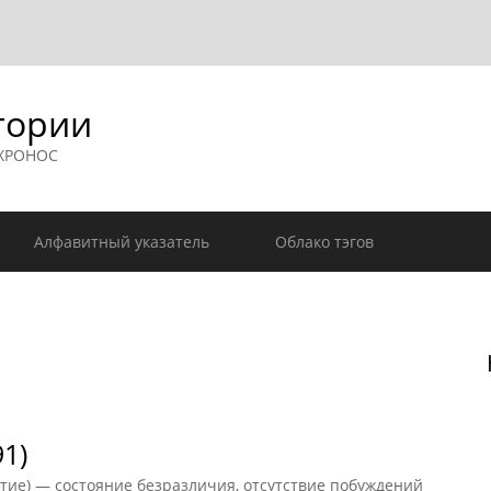
гории
 ХРОНОС
Алфавитный указатель
Облако тэгов
1)
стие) — состояние безразличия, отсутствие побуждений