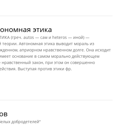
рономная этика
А (греч. autos — сам и heteros — иной) —
 теории. Автономная этика выводит мораль из
жденном, априорном нравственном долге. Она исходит
 имеет основание в самом морально действующем
бе нравственный закон, при этом он совершенно
ействия. Выступая против этики фр.
номная этика
ов
 белых добродетелей"