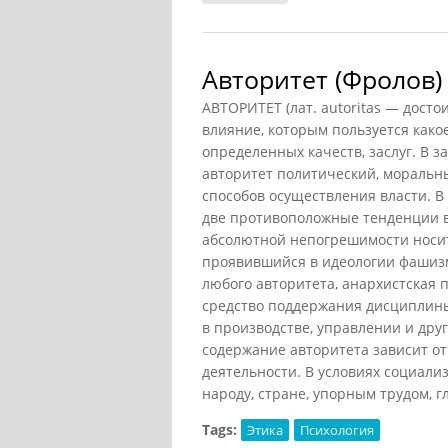
Авторитет (Фролов)
АВТОРИТЕТ (лат. autoritas — досто
влияние, которым пользуется какое
определенных качеств, заслуг. В 
авторитет политический, моральный
способов осуществления власти. 
две противоположные тенденции в
абсолютной непогрешимости носите
проявившийся в идеологии фашизм
любого авторитета, анархистская 
средство поддержания дисциплины
в производстве, управлении и дру
содержание авторитета зависит от
деятельности. В условиях социал
народу, стране, упорным трудом, г
Tags:
Этика
Психология