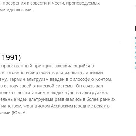
и, презрения к совести и чести, проповедуемых
ми идеологами.
991)
 1991)
 — нравственный принцип, заключающийся в
 в готовности жертвовать для их блага личными
зму. Термин альтруизм введен в философию Контом,
 основу своей этической системы. Он связывал
овека с воспитанием в людях чувства альтруизма,
дельные идеи альтруизма развивались в более ранних
ианством, Франциском Ассизским (средние века); в
лями (Юм, А.
991)