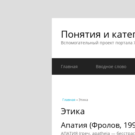
Понятия и кате
Вспомогательный проект портала
Главная
Вводное слово
Вы здесь
Главная
» Этика
Этика
Апатия (Фролов, 199
АПАТИЯ (греч. apatheia — бесстра