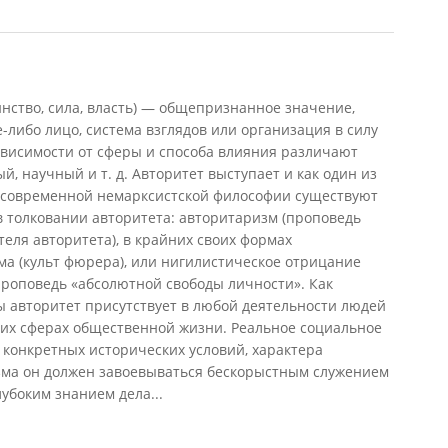
инство, сила, власть) — общепризнанное значение,
-либо лицо, система взглядов или организация в силу
зависимости от сферы и способа влияния различают
, научный и т. д. Авторитет выступает и как один из
В современной немарксистской философии существуют
 толковании авторитета: авторитаризм (проповедь
ля авторитета), в крайних своих формах
а (культ фюрера), или нигилистическое отрицание
проповедь «абсолютной свободы личности». Как
 авторитет присутствует в любой деятельности людей
гих сферах общественной жизни. Реальное социальное
 конкретных исторических условий, характера
изма он должен завоевываться бескорыстным служением
лубоким знанием дела...