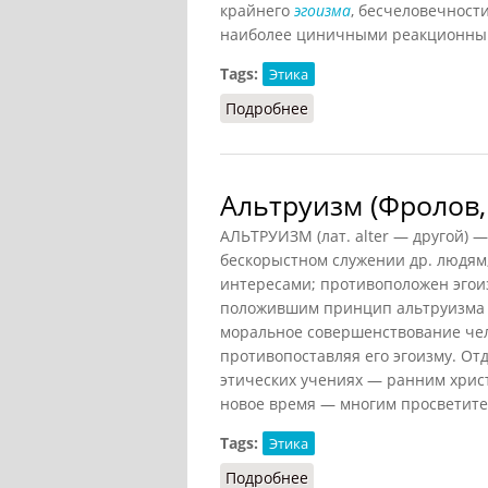
крайнего
эгоизма
, бесчеловечност
наиболее циничными реакционны
Tags:
Этика
Подробнее
о Аморализм (Фролов, 1
Альтруизм (Фролов,
АЛЬТРУИЗМ (лат. alter — другой)
бескорыстном служении др. людям,
интересами; противоположен эгои
положившим принцип альтруизма в
моральное совершенствование чел
противопоставляя его эгоизму. От
этических учениях — ранним христ
новое время — многим просветите
Tags:
Этика
Подробнее
о Альтруизм (Фролов, 1