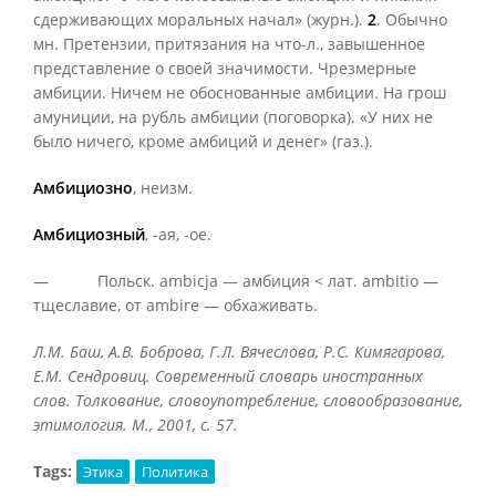
сдерживающих моральных начал» (журн.).
2
. Обычно
мн. Претензии, притязания на что-л., завышенное
представление о своей значимости. Чрезмерные
амбиции. Ничем не обоснованные амбиции. На грош
амуниции, на рубль амбиции (поговорка). «У них не
было ничего, кроме амбиций и денег» (газ.).
Амбициозно
, неизм.
Амбициозный
, -ая, -ое.
— Польск. ambicja — амбиция < лат. ambitio —
тщеславие, от ambire — обхаживать.
Л.М. Баш, А.В. Боброва, Г.Л. Вячеслова, Р.С. Кимягарова,
Е.М. Сендровиц. Современный словарь иностранных
слов. Толкование, словоупотребление, словообразование,
этимология. М., 2001, с. 57.
Tags:
Этика
Политика