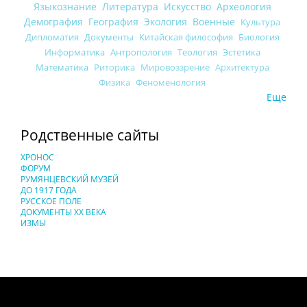
Языкознание
Литература
Искусство
Археология
Демография
География
Экология
Военные
Культура
Дипломатия
Документы
Китайская философия
Биология
Информатика
Антропология
Теология
Эстетика
Математика
Риторика
Мировоззрение
Архитектура
Физика
Феноменология
Еще
Родственные сайты
ХРОНОС
ФОРУМ
РУМЯНЦЕВСКИЙ МУЗЕЙ
ДО 1917 ГОДА
РУССКОЕ ПОЛЕ
ДОКУМЕНТЫ XX ВЕКА
ИЗМЫ
Понятия И Категории - Исторический Проект ХРОНОС