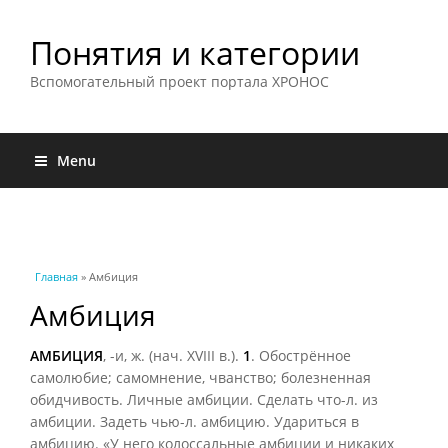
Понятия и категории
Вспомогательный проект портала ХРОНОС
Menu
Вы здесь
Главная
» Амбиция
Амбиция
АМБИЦИЯ
, -и, ж. (нач. XVIII в.).
1
. Обострённое
самолюбие; самомнение, чванство; болезненная
обидчивость. Личные амбиции. Сделать что-л. из
амбиции. Задеть чью-л. амбицию. Удариться в
амбицию. «У него колоссальные амбиции и никаких