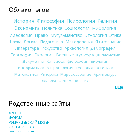
Облако тэгов
История
Философия
Психология
Религия
Экономика
Политика
Социология
Мифология
Идеология
Право
Мусульманство
Этнология
Этика
Наука
Логика
Педагогика
Методология
Языкознание
Литература
Искусство
Археология
Демография
География
Экология
Военные
Культура
Дипломатия
Документы
Китайская философия
Биология
Информатика
Антропология
Теология
Эстетика
Математика
Риторика
Мировоззрение
Архитектура
Физика
Феноменология
Еще
Родственные сайты
ХРОНОС
ФОРУМ
РУМЯНЦЕВСКИЙ МУЗЕЙ
ДО 1917 ГОДА
РУССКОЕ ПОЛЕ