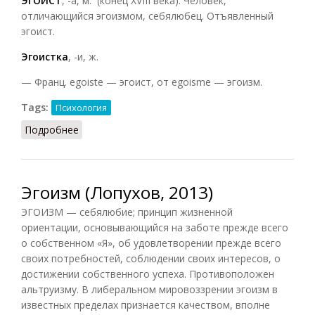
ЭГОИСТ
, -а, м. (конец XVIII века). Человек,
отличающийся эгоизмом, себялюбец. Отъявленный
эгоист.
Эгоистка
, -и, ж.
— Франц. egoiste — эгоист, от egoisme — эгоизм.
Tags:
Психология
Подробнее
о Эгоизм (ССИС, 2001)
Эгоизм (Лопухов, 2013)
ЭГОИЗМ — себялюбие; принцип жизненной
ориентации, основывающийся на заботе прежде всего
о собственном «Я», об удовлетворении прежде всего
своих потребностей, соблюдении своих интересов, о
достижении собственного успеха. Противоположен
альтруизму. В либеральном мировоззрении эгоизм в
известных пределах признается качеством, вполне