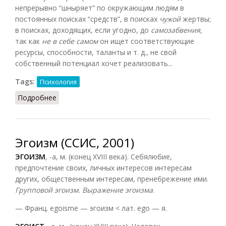
непрерывно “шныряет” по окружающим людям в
постоянных поисках “средств”, в поисках
чужой
жертвы;
в поисках, доходящих, если угодно, до
самозабвения
,
так как
не в себе самом
он ищет соответствующие
ресурсы, способности, таланты и т. д., не свой
собственный потенциал хочет реализовать...
Tags:
Психология
Подробнее
о Эгоизм (Н.П. Ильин, 2002)
Эгоизм (ССИС, 2001)
ЭГОИЗМ
, -а, м. (конец XVIII века). Себялюбие,
предпочтение своих, личных интересов интересам
других, общественным интересам, пренебрежение ими.
Групповой эгоизм. Выражение эгоизма
.
— Франц. egoisme — эгоизм < лат. ego — я.