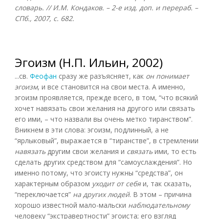
словарь. // И.М. Кондаков. – 2-е изд. доп. и перераб. –
СПб., 2007, с. 682.
Эгоизм (Н.П. Ильин, 2002)
...св.
Феофан
сразу же разъясняет, как
он понимает
эгоизм
, и все становится на свои места. А именно,
эгоизм проявляется, прежде всего, в том, “что всякий
хочет навязать свои желания на другого или связать
его ими, – что назвали вы очень метко тиранством”.
Вникнем в эти слова: эгоизм, подлинный, а не
“ярлыковый”, выражается в “тиранстве”, в стремлении
навязать
другим свои желания и
связать
ими, то есть
сделать других средством для “самоуслаждения”. Но
именно потому, что эгоисту нужны “средства”, он
характерным образом
уходит от себя
и, так сказать,
“переключается”
на других людей
. В этом – причина
хорошо известной мало-мальски
наблюдательному
человеку “экстравертности” эгоиста; его взгляд