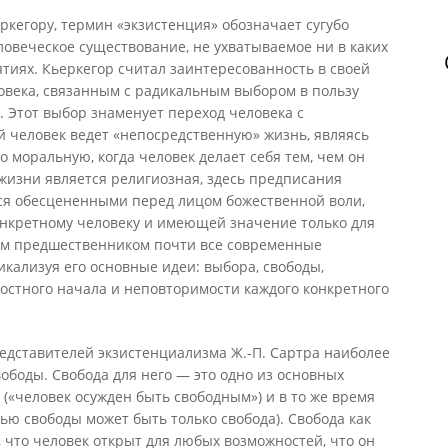
ркегору, термин «экзистенция» обозначает сугубо
овеческое существование, не ухватываемое ни в каких
тиях. Кьеркегор считал заинтересованность в своей
овека, связанным с радикальным выбором в пользу
. Этот выбор знаменует переход человека с
й человек ведет «непосредственную» жизнь, являясь
но моральную, когда человек делает себя тем, чем он
жизни является религиозная, здесь предписания
я обесцененными перед лицом божественной воли,
нкретному человеку и имеющей значение только для
оим предшественником почти все современные
икализуя его основные идеи: выбора, свободы,
остного начала и неповторимости каждого конкретного
едставителей экзистенциализма Ж.-П. Сартра наиболее
ободы. Свобода для него — это одно из основных
(«человек осужден быть свободным») и в то же время
ью свободы может быть только свобода). Свобода как
, что человек открыт для любых возможностей, что он