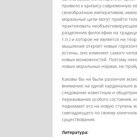
привело к кризису современную е
своеобразным императивом, имею
моральные цели могут прийти толь
практиковать необъективирующее 
разделения философии на традици
т.п.) и которое не является ни те
мышление откроет новые горизонт
истины, оно изменяет самого чело
новых возможностей. Поэтому неко
новых моральных нормах, не прой
Каковы бы ни были различия экзис
внимание на одной кардинально ва
следование известным и общепри
переживания особого состояния, к
поднимает его на новую ступень ж
совпадающего по своему конечном
существования.
Литература: