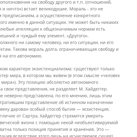
поползновения на свободу другого и т.п. (отношений,
и ничто») встает великодушие. Мораль - это не
м предписаниям, а осуществление конкретного
ого именно в данной ситуации. Не может быть никаких
а любые апелляции к общезначимым нормам есть
нешний и чуждый ему элемент, «Другого».
лжного ни самому человеку, ни его ситуации, ни его
там. Такова мораль долга, ограничивающая свободу и
я на его автономию.
ком характере экзистенциализма: существуют только
ктер мира, в котором мы живем (в этом смысле «человек
ь мира»). Эту позицию абсолютно автономного
а свои представления, не разделяет М. Хайдеггер.
е неверно представлена, по его мнению, лишь этим
тратившим представление об истинном назначении
овеку дарован особый способ бытия — экзистенция,
отличие от Сартра, Хайдеггер стремится умерить
овеческой жизни с помощью некой необъективируемой
ватна только позиция принятия и хранения. Это —
нтация вследствие этого лишь на исчисляемое сущее)