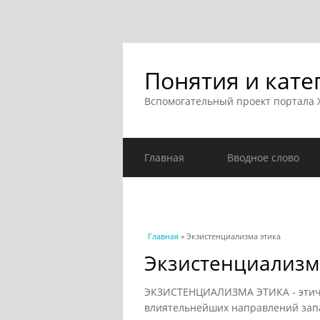
Понятия и кате
Вспомогательный проект портала
Главная
Вводное слово
Вы здесь
Главная
» Экзистенциализма этика
Экзистенциализм
ЭКЗИСТЕНЦИАЛИЗМА ЭТИКА - этиче
влиятельнейших направлений запа