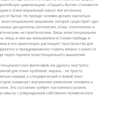
вропейскую цивилизацию. «Слушать бытие» становится
щим и этико-моральный смысл: все истинные
ко от бытия. Но прежде человек должен научиться
экзистенциальное мышление, которое существует «до»
онные дисциплины (онтологию, этику, гносеологию и
оретическим, ни практическим. Лишь экзистенциальное
ы, лишь в нем мы оказываемся в стихии свободы и
века и его ориентации, расчищает пространство для
рректно и преждевременно ставить вопрос о каких-то
дя через горнило экзистенциального мышления.
тенциалистских философов, им удалось заострить
жной для этики проблеме: мораль - не просто
нятым нормам, а специфический и живой опыт
оторое знаменует внутреннее изменение человека и
изни. Это состояние требует постоянного усилия,
у смыслу с утверждением собственно человеческого