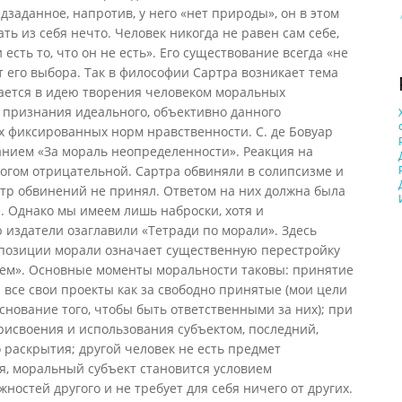
едзаданное, напротив, у него «нет природы», он в этом
ть из себя нечто. Человек никогда не равен сам себе,
 и есть то, что он не есть». Его существование всегда «не
от его выбора. Так в философии Сартра возникает тема
вается в идею творения человеком моральных
т признания идеального, объективно данного
х фиксированных норм нравственности. С. де Бовуар
анием «За мораль неопределенности». Реакция на
огом отрицательной. Сартра обвиняли в солипсизме и
тр обвинений не принял. Ответом на них должна была
е. Однако мы имеем лишь наброски, хотя и
ю издатели озаглавили «Тетради по морали». Здесь
а позиции морали означает существенную перестройку
ем». Основные моменты моральности таковы: принятие
 все свои проекты как за свободно принятые (мои цели
ование того, чтобы быть ответственными за них); при
рисвоения и использования субъектом, последний,
 раскрытия; другой человек не есть предмет
я, моральный субъект становится условием
остей другого и не требует для себя ничего от других.