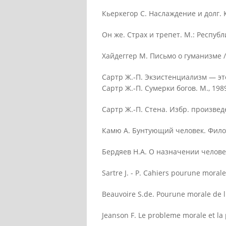
Кьеркегор С. Наслаждение и долг. К
Он же. Страх и трепет. М.: Республ
Хайдеггер М. Письмо о гуманизме /
Сартр Ж.-П. Экзистенциализм — это
Сартр Ж.-П. Сумерки богов. М., 198
Сартр Ж.-П. Стена. Избр. произведе
Камю А. Бунтующий человек. Филосо
Бердяев Н.А. О назначении человек
Sartre J. - P. Cahiers pourune morale
Beauvoire S.de. Pourune morale de l 
Jeanson F. Le probleme morale et la p