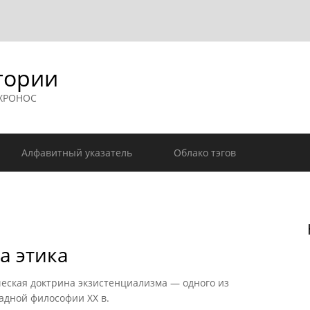
гории
 ХРОНОС
Алфавитный указатель
Облако тэгов
а этика
ская доктрина экзистенциализма — одного из
дной философии XX в.