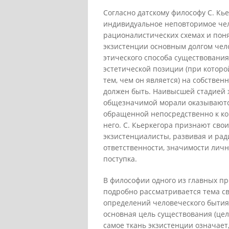
Согласно датскому философу С. Кье
индивидуальное неповторимое чел
рационалистических схемах и поня
экзистенции основным долгом чел
этического способа существования
эстетической позиции (при которо
тем, чем он является) на собствен
должен быть. Наивысшей стадией 
общезначимой морали оказываютс
обращенной непосредственно к ко
него. С. Кьеркегора признают св
экзистенциалисты, развивая и рад
ответственности, значимости личн
поступка.
В философии одного из главных пр
подробно рассматривается тема св
определений человеческого бытия 
основная цель существования (цел
самое ткань экзистенции означает