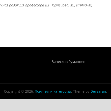
ная редакция профессора В.Г. Кузнецова. М., ИНФРА-М,
Понятия И Категории - Исторический Проект ХРОНОС
WEB-редактор
Вячеслав Румянцев
Copyright © 2026,
Понятия и категории
. Theme by
Devsaran
.