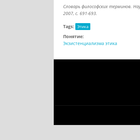
Словарь философских терминов. Науч
2007, с. 691-693.
Tags:
Этика
Понятие:
Экзистенциализма этика