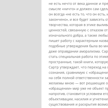
не есть нечто от века данное и пр
смысле «ничто» и должен сам сдела
он всегда «не есть то, что он есть,
закончено», и все будет зависеть 
творчества, которая в этике выли
ценностей, связанную с отказом о
изначального добра, а также любы
пишет работу с характерным назв
подобные утверждения была во мн
даже оправдании аморализма. Сар
стать специальная работа по этик
пространные, такой книги, котору
Сартр утверждает, что переход н
сознания, сравнимую с «обращени
на себя полной ответственности за
желаемы мною — вот решающее осн
«обращении» мир уже не объект п
напротив, становится условием его
объективации, насилия и угнетени
существования и раскрытия возможн