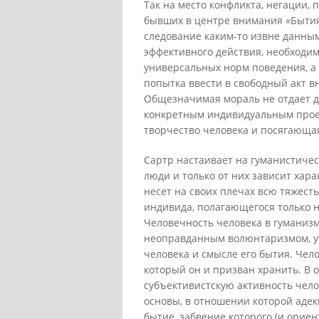
Так на место конфликта, негации, 
бывших в центре внимания «Бытия 
следование каким-то извне данны
эффективного действия, необходим
универсальных норм поведения, 
попытка ввести в свободный акт в
Общезначимая мораль не отдает до
конкретным индивидуальным проек
творчество человека и посягающа
Сартр настаивает на гуманистичес
люди и только от них зависит хара
несет на своих плечах всю тяжест
индивида, полагающегося только н
Человечность человека в гуманизм
неоправданным волюнтаризмом, у
человека и смысле его бытия. Чел
который он и призван хранить. В 
субъективистскую активность чел
основы, в отношении которой адек
бытие, забвение которого (и орие