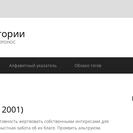
гории
 ХРОНОС
Алфавитный указатель
Облако тэгов
 2001)
.). Готовность жертвовать собственными интересами для
ыстная забота об их благе. Проявить альтруизм.