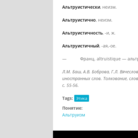
Альтруистически
, неизм.
Альтруистично
, неизм.
Альтруистичность
, -и, ж.
Альтруистичный
, -ая,-ое.
— Франц. altruistique — альтруи
Л.М. Баш, А.В. Боброва, Г.Л. Вячесл
иностранных слов. Толкование, слов
с. 55-56.
Tags:
Этика
Понятие:
Альтруизм