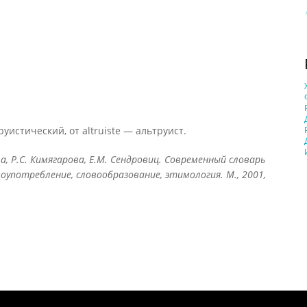
стический, от altruiste — альтруист.
ова, Р.С. Кимягарова, Е.М. Сендровиц. Современный словарь
оупотребление, словообразование, этимология. М., 2001,