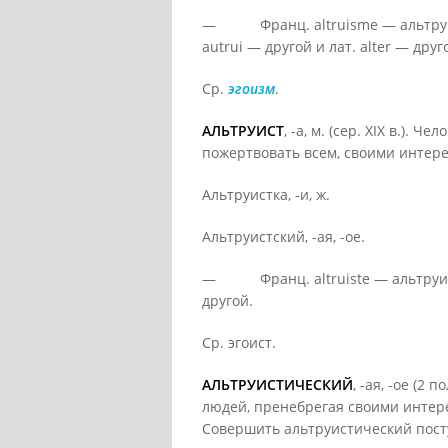
— Франц. altruisme — альтруизм,
autrui — другой и лат. alter — друг
Ср.
эгоизм
.
АЛЬТРУИСТ
, -а, м. (сер. XIX в.). 
пожертвовать всем, своими интере
Альтруистка, -и, ж.
Альтруистский, -ая, -ое.
— Франц. altruiste — альтруист < 
другой.
Ср. эгоист.
АЛЬТРУИСТИЧЕСКИЙ
, -ая, -ое (2 
людей, пренебрегая своими интере
Совершить альтруистический пост