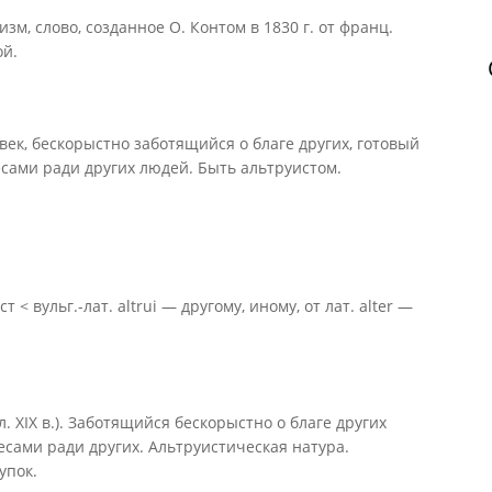
 слово, созданное О. Контом в 1830 г. от франц.
ой.
Человек, бескорыстно заботящийся о благе других, готовый
сами ради других людей. Быть альтруистом.
вульг.-лат. altrui — другому, иному, от лат. alter —
пол. XIX в.). Заботящийся бескорыстно о благе других
сами ради других. Альтруистическая натура.
упок.