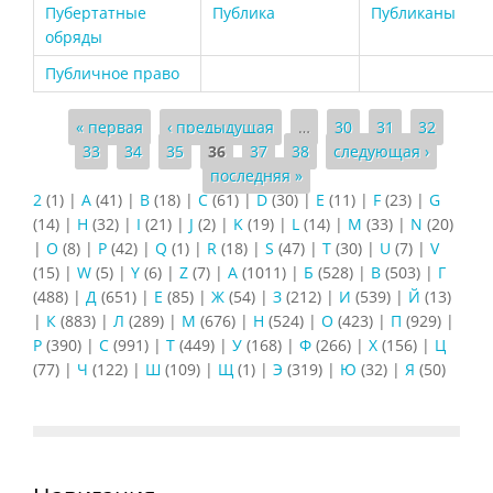
Пубертатные
Публика
Публиканы
обряды
Публичное право
Страницы
« первая
‹ предыдущая
…
30
31
32
33
34
35
36
37
38
следующая ›
последняя »
2
(1)
|
A
(41)
|
B
(18)
|
C
(61)
|
D
(30)
|
E
(11)
|
F
(23)
|
G
(14)
|
H
(32)
|
I
(21)
|
J
(2)
|
K
(19)
|
L
(14)
|
M
(33)
|
N
(20)
|
O
(8)
|
P
(42)
|
Q
(1)
|
R
(18)
|
S
(47)
|
T
(30)
|
U
(7)
|
V
(15)
|
W
(5)
|
Y
(6)
|
Z
(7)
|
А
(1011)
|
Б
(528)
|
В
(503)
|
Г
(488)
|
Д
(651)
|
Е
(85)
|
Ж
(54)
|
З
(212)
|
И
(539)
|
Й
(13)
|
К
(883)
|
Л
(289)
|
М
(676)
|
Н
(524)
|
О
(423)
|
П
(929)
|
Р
(390)
|
С
(991)
|
Т
(449)
|
У
(168)
|
Ф
(266)
|
Х
(156)
|
Ц
(77)
|
Ч
(122)
|
Ш
(109)
|
Щ
(1)
|
Э
(319)
|
Ю
(32)
|
Я
(50)