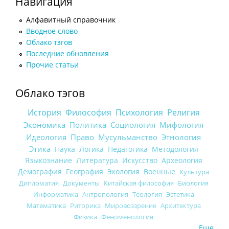
Навигация
Алфавитный справочник
Вводное слово
Облако тэгов
Последние обновления
Прочие статьи
Облако тэгов
История
Философия
Психология
Религия
Экономика
Политика
Социология
Мифология
Идеология
Право
Мусульманство
Этнология
Этика
Наука
Логика
Педагогика
Методология
Языкознание
Литература
Искусство
Археология
Демография
География
Экология
Военные
Культура
Дипломатия
Документы
Китайская философия
Биология
Информатика
Антропология
Теология
Эстетика
Математика
Риторика
Мировоззрение
Архитектура
Физика
Феноменология
Еще