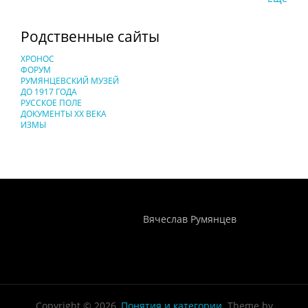
Родственные сайты
ХРОНОС
ФОРУМ
РУМЯНЦЕВСКИЙ МУЗЕЙ
ДО 1917 ГОДА
РУССКОЕ ПОЛЕ
ДОКУМЕНТЫ XX ВЕКА
ИЗМЫ
Понятия И Категории - Исторический Проект ХРОНОС
WEB-редактор
Вячеслав Румянцев
Copyright © 2026,
Понятия и категории
. Theme by