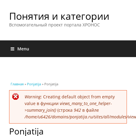
Понятия и категории
Вспомогательный проект портала ХРОНОС
Menu
Вы здесь
Главная
»
Ponjatija
» Ponjatija
Сообщение об ошибке
Warning
: Creating default object from empty
value в функции
views_many_to_one_helper-
>summary_join()
(строка
942
в файле
/home/u6426/domains/ponjatija.ru/sites/all/modules/view
Ponjatija