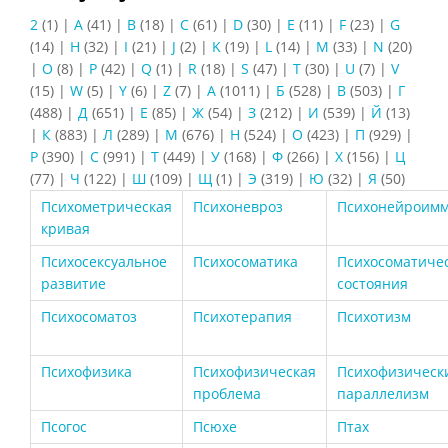
2
(1)
|
A
(41)
|
B
(18)
|
C
(61)
|
D
(30)
|
E
(11)
|
F
(23)
|
G
(14)
|
H
(32)
|
I
(21)
|
J
(2)
|
K
(19)
|
L
(14)
|
M
(33)
|
N
(20)
|
O
(8)
|
P
(42)
|
Q
(1)
|
R
(18)
|
S
(47)
|
T
(30)
|
U
(7)
|
V
(15)
|
W
(5)
|
Y
(6)
|
Z
(7)
|
А
(1011)
|
Б
(528)
|
В
(503)
|
Г
(488)
|
Д
(651)
|
Е
(85)
|
Ж
(54)
|
З
(212)
|
И
(539)
|
Й
(13)
|
К
(883)
|
Л
(289)
|
М
(676)
|
Н
(524)
|
О
(423)
|
П
(929)
|
Р
(390)
|
С
(991)
|
Т
(449)
|
У
(168)
|
Ф
(266)
|
Х
(156)
|
Ц
(77)
|
Ч
(122)
|
Ш
(109)
|
Щ
(1)
|
Э
(319)
|
Ю
(32)
|
Я
(50)
Психометрическая
Психоневроз
Психонейроимм
кривая
Психосексуальное
Психосоматика
Психосоматиче
развитие
состояния
Психосоматоз
Психотерапия
Психотизм
Психофизика
Психофизическая
Психофизическ
проблема
параллелизм
Псогос
Псюхе
Птах