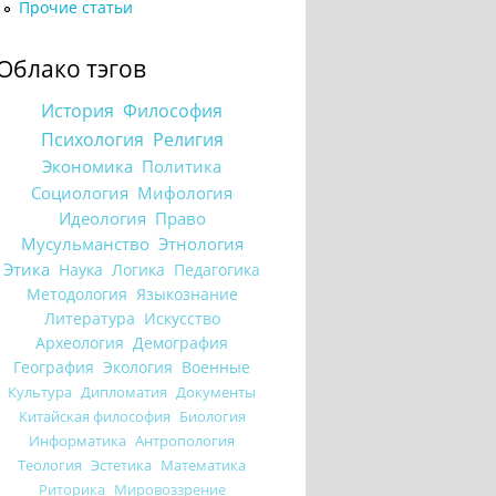
Прочие статьи
Облако тэгов
История
Философия
Психология
Религия
Экономика
Политика
Социология
Мифология
Идеология
Право
Мусульманство
Этнология
Этика
Наука
Логика
Педагогика
Методология
Языкознание
Литература
Искусство
Археология
Демография
География
Экология
Военные
Культура
Дипломатия
Документы
Китайская философия
Биология
Информатика
Антропология
Теология
Эстетика
Математика
Риторика
Мировоззрение