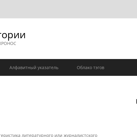
гории
 ХРОНОС
Алфавитный указатель
Облако тэгов
еристика литературного или журналистского