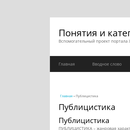
Понятия и кате
Вспомогательный проект портала
Главная
Вводное слово
Вы здесь
Главная
» Публицистика
Публицистика
Публицистика
ПУБЛИЦИСТИКА – жанровая характ