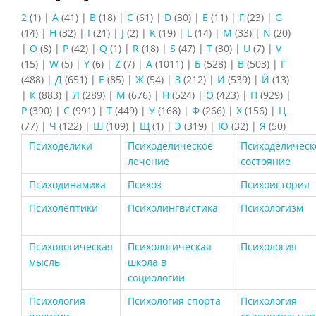
2
(1)
|
A
(41)
|
B
(18)
|
C
(61)
|
D
(30)
|
E
(11)
|
F
(23)
|
G
(14)
|
H
(32)
|
I
(21)
|
J
(2)
|
K
(19)
|
L
(14)
|
M
(33)
|
N
(20)
|
O
(8)
|
P
(42)
|
Q
(1)
|
R
(18)
|
S
(47)
|
T
(30)
|
U
(7)
|
V
(15)
|
W
(5)
|
Y
(6)
|
Z
(7)
|
А
(1011)
|
Б
(528)
|
В
(503)
|
Г
(488)
|
Д
(651)
|
Е
(85)
|
Ж
(54)
|
З
(212)
|
И
(539)
|
Й
(13)
|
К
(883)
|
Л
(289)
|
М
(676)
|
Н
(524)
|
О
(423)
|
П
(929)
|
Р
(390)
|
С
(991)
|
Т
(449)
|
У
(168)
|
Ф
(266)
|
Х
(156)
|
Ц
(77)
|
Ч
(122)
|
Ш
(109)
|
Щ
(1)
|
Э
(319)
|
Ю
(32)
|
Я
(50)
Психоделики
Психоделическое
Психоделическ
лечение
состояние
Психодинамика
Психоз
Психоистория
Психолептики
Психолингвистика
Психологизм
Психологическая
Психологическая
Психология
мысль
школа в
социологии
Психология
Психология спорта
Психология