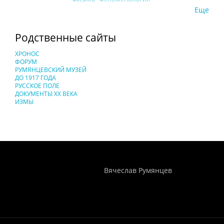
Еще
Родственные сайты
ХРОНОС
ФОРУМ
РУМЯНЦЕВСКИЙ МУЗЕЙ
ДО 1917 ГОДА
РУССКОЕ ПОЛЕ
ДОКУМЕНТЫ XX ВЕКА
ИЗМЫ
Понятия И Категории - Исторический Проект ХРОНОС
WEB-редактор
Вячеслав Румянцев