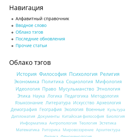
Навигация
Алфавитный справочник
Вводное слово
Облако тэгов
Последние обновления
Прочие статьи
Облако тэгов
История
Философия
Психология
Религия
Экономика
Политика
Социология
Мифология
Идеология
Право
Мусульманство
Этнология
Этика
Наука
Логика
Педагогика
Методология
Языкознание
Литература
Искусство
Археология
Демография
География
Экология
Военные
Культура
Дипломатия
Документы
Китайская философия
Биология
Информатика
Антропология
Теология
Эстетика
Математика
Риторика
Мировоззрение
Архитектура
Физика
Феноменология