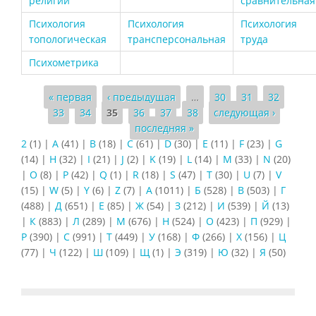
религии
сравнительная
Психология
Психология
Психология
топологическая
трансперсональная
труда
Психометрика
Страницы
« первая
‹ предыдущая
…
30
31
32
33
34
35
36
37
38
следующая ›
последняя »
2
(1)
|
A
(41)
|
B
(18)
|
C
(61)
|
D
(30)
|
E
(11)
|
F
(23)
|
G
(14)
|
H
(32)
|
I
(21)
|
J
(2)
|
K
(19)
|
L
(14)
|
M
(33)
|
N
(20)
|
O
(8)
|
P
(42)
|
Q
(1)
|
R
(18)
|
S
(47)
|
T
(30)
|
U
(7)
|
V
(15)
|
W
(5)
|
Y
(6)
|
Z
(7)
|
А
(1011)
|
Б
(528)
|
В
(503)
|
Г
(488)
|
Д
(651)
|
Е
(85)
|
Ж
(54)
|
З
(212)
|
И
(539)
|
Й
(13)
|
К
(883)
|
Л
(289)
|
М
(676)
|
Н
(524)
|
О
(423)
|
П
(929)
|
Р
(390)
|
С
(991)
|
Т
(449)
|
У
(168)
|
Ф
(266)
|
Х
(156)
|
Ц
(77)
|
Ч
(122)
|
Ш
(109)
|
Щ
(1)
|
Э
(319)
|
Ю
(32)
|
Я
(50)