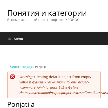
Понятия и категории
Вспомогательный проект портала ХРОНОС
Menu
Вы здесь
Главная
»
Ponjatija
» Ponjatija
Сообщение об ошибке
Warning
: Creating default object from empty
value в функции
views_many_to_one_helper-
>summary_join()
(строка
942
в файле
/home/u6426/domains/ponjatija.ru/sites/all/modules/view
Ponjatija