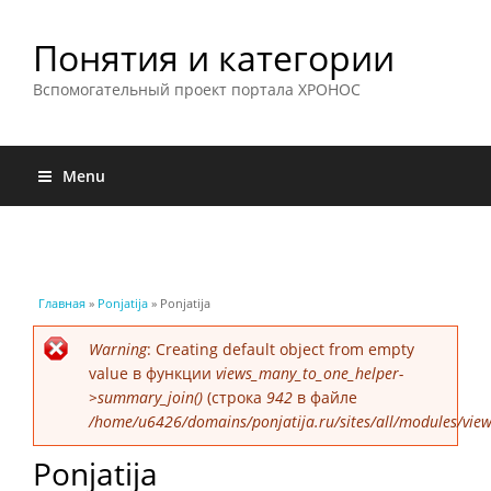
Понятия и категории
Вспомогательный проект портала ХРОНОС
Menu
Вы здесь
Главная
»
Ponjatija
» Ponjatija
Сообщение об ошибке
Warning
: Creating default object from empty
value в функции
views_many_to_one_helper-
>summary_join()
(строка
942
в файле
/home/u6426/domains/ponjatija.ru/sites/all/modules/view
Ponjatija