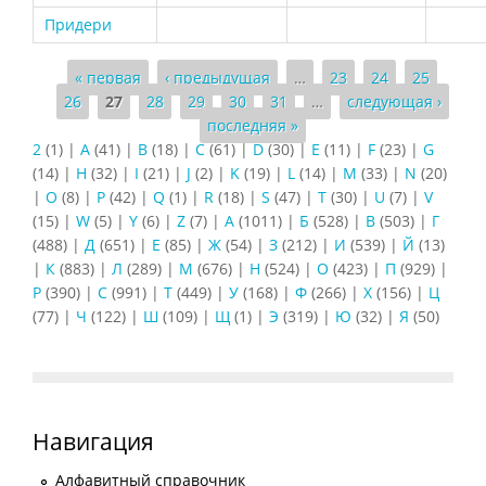
Придери
Страницы
« первая
‹ предыдущая
…
23
24
25
26
27
28
29
30
31
…
следующая ›
последняя »
2
(1)
|
A
(41)
|
B
(18)
|
C
(61)
|
D
(30)
|
E
(11)
|
F
(23)
|
G
(14)
|
H
(32)
|
I
(21)
|
J
(2)
|
K
(19)
|
L
(14)
|
M
(33)
|
N
(20)
|
O
(8)
|
P
(42)
|
Q
(1)
|
R
(18)
|
S
(47)
|
T
(30)
|
U
(7)
|
V
(15)
|
W
(5)
|
Y
(6)
|
Z
(7)
|
А
(1011)
|
Б
(528)
|
В
(503)
|
Г
(488)
|
Д
(651)
|
Е
(85)
|
Ж
(54)
|
З
(212)
|
И
(539)
|
Й
(13)
|
К
(883)
|
Л
(289)
|
М
(676)
|
Н
(524)
|
О
(423)
|
П
(929)
|
Р
(390)
|
С
(991)
|
Т
(449)
|
У
(168)
|
Ф
(266)
|
Х
(156)
|
Ц
(77)
|
Ч
(122)
|
Ш
(109)
|
Щ
(1)
|
Э
(319)
|
Ю
(32)
|
Я
(50)
Навигация
Алфавитный справочник