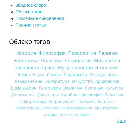
Вводное слово
Облако тэгов
Последние обновления
Прочие статьи
Облако тэгов
История
Философия
Психология
Религия
Экономика
Политика
Социология
Мифология
Идеология
Право
Мусульманство
Этнология
Этика
Наука
Логика
Педагогика
Методология
Языкознание
Литература
Искусство
Археология
Демография
География
Экология
Военные
Культура
Дипломатия
Документы
Китайская философия
Биология
Информатика
Антропология
Теология
Эстетика
Математика
Риторика
Мировоззрение
Архитектура
Физика
Феноменология
Еще