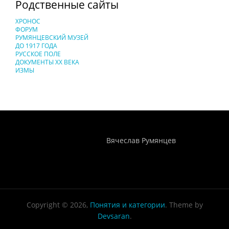
Родственные сайты
ХРОНОС
ФОРУМ
РУМЯНЦЕВСКИЙ МУЗЕЙ
ДО 1917 ГОДА
РУССКОЕ ПОЛЕ
ДОКУМЕНТЫ XX ВЕКА
ИЗМЫ
Понятия И Категории - Исторический Проект ХРОНОС
WEB-редактор
Вячеслав Румянцев
Copyright © 2026,
Понятия и категории
. Theme by
Devsaran
.