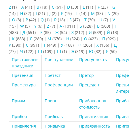
2
(1)
|
A
(41)
|
B
(18)
|
C
(61)
|
D
(30)
|
E
(11)
|
F
(23)
|
G
(14)
|
H
(32)
|
I
(21)
|
J
(2)
|
K
(19)
|
L
(14)
|
M
(33)
|
N
(20)
|
O
(8)
|
P
(42)
|
Q
(1)
|
R
(18)
|
S
(47)
|
T
(30)
|
U
(7)
|
V
(15)
|
W
(5)
|
Y
(6)
|
Z
(7)
|
А
(1011)
|
Б
(528)
|
В
(503)
|
Г
(488)
|
Д
(651)
|
Е
(85)
|
Ж
(54)
|
З
(212)
|
И
(539)
|
Й
(13)
|
К
(883)
|
Л
(289)
|
М
(676)
|
Н
(524)
|
О
(423)
|
П
(929)
|
Р
(390)
|
С
(991)
|
Т
(449)
|
У
(168)
|
Ф
(266)
|
Х
(156)
|
Ц
(77)
|
Ч
(122)
|
Ш
(109)
|
Щ
(1)
|
Э
(319)
|
Ю
(32)
|
Я
(50)
Престольные
Преступление
Преступность
Пресу
праздники
Претензия
Претест
Претор
Префе
Префектура
Преференции
Прецедент
Преци
литер
Приам
Приап
Прибавочная
Приба
стоимость
Прибор
Прибыль
Приватизация
Прива
Привилегия
Привычка
Привязанность
Приго