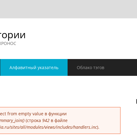
гории
 ХРОНОС
Алфавитный указатель
Облако тэгов
е
bject from empty value в функции
mmary_join()
(строка
942
в файле
.ru/sites/all/modules/views/includes/handlers.inc
).