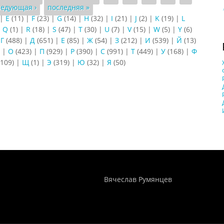
ледующая ›
последняя »
|
E
(11)
|
F
(23)
|
G
(14)
|
H
(32)
|
I
(21)
|
J
(2)
|
K
(19)
|
L
|
Q
(1)
|
R
(18)
|
S
(47)
|
T
(30)
|
U
(7)
|
V
(15)
|
W
(5)
|
Y
(6)
|
Г
(488)
|
Д
(651)
|
Е
(85)
|
Ж
(54)
|
З
(212)
|
И
(539)
|
Й
(13)
)
|
О
(423)
|
П
(929)
|
Р
(390)
|
С
(991)
|
Т
(449)
|
У
(168)
|
Ф
109)
|
Щ
(1)
|
Э
(319)
|
Ю
(32)
|
Я
(50)
Понятия И Категории - Исторический Проект ХРОНОС
WEB-редактор
Вячеслав Румянцев