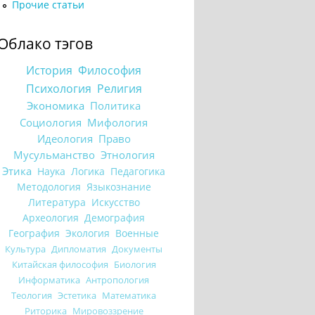
Прочие статьи
Облако тэгов
История
Философия
Психология
Религия
Экономика
Политика
Социология
Мифология
Идеология
Право
Мусульманство
Этнология
Этика
Наука
Логика
Педагогика
Методология
Языкознание
Литература
Искусство
Археология
Демография
География
Экология
Военные
Культура
Дипломатия
Документы
Китайская философия
Биология
Информатика
Антропология
Теология
Эстетика
Математика
Риторика
Мировоззрение