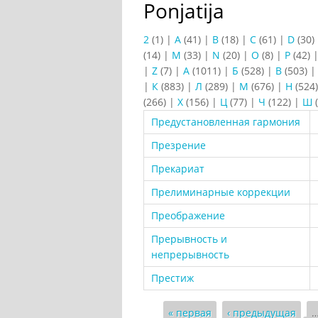
Ponjatija
2
(1)
|
A
(41)
|
B
(18)
|
C
(61)
|
D
(30)
(14)
|
M
(33)
|
N
(20)
|
O
(8)
|
P
(42)
|
Z
(7)
|
А
(1011)
|
Б
(528)
|
В
(503)
|
К
(883)
|
Л
(289)
|
М
(676)
|
Н
(524
(266)
|
Х
(156)
|
Ц
(77)
|
Ч
(122)
|
Ш
(
Предустановленная гармония
Презрение
Прекариат
Прелиминарные коррекции
Преображение
Прерывность и
непрерывность
Престиж
Страницы
« первая
‹ предыдущая