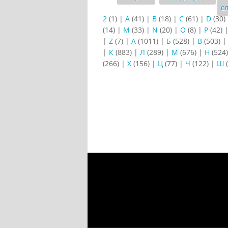
с
2
(1)
|
A
(41)
|
B
(18)
|
C
(61)
|
D
(30)
(14)
|
M
(33)
|
N
(20)
|
O
(8)
|
P
(42)
|
Z
(7)
|
А
(1011)
|
Б
(528)
|
В
(503)
|
К
(883)
|
Л
(289)
|
М
(676)
|
Н
(524
(266)
|
Х
(156)
|
Ц
(77)
|
Ч
(122)
|
Ш
(