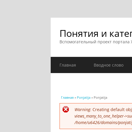
Понятия и кате
Вспомогательный проект портала
Главная
Вводное слово
Вы здесь
Главная
»
Ponjatija
» Ponjatija
Сообщение об ошибк
Warning
: Creating default o
views_many_to_one_helper->su
/home/u6426/domains/ponjatija