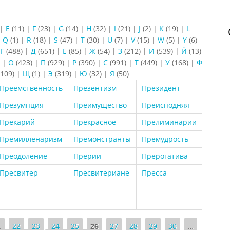
|
E
(11)
|
F
(23)
|
G
(14)
|
H
(32)
|
I
(21)
|
J
(2)
|
K
(19)
|
L
|
Q
(1)
|
R
(18)
|
S
(47)
|
T
(30)
|
U
(7)
|
V
(15)
|
W
(5)
|
Y
(6)
|
Г
(488)
|
Д
(651)
|
Е
(85)
|
Ж
(54)
|
З
(212)
|
И
(539)
|
Й
(13)
)
|
О
(423)
|
П
(929)
|
Р
(390)
|
С
(991)
|
Т
(449)
|
У
(168)
|
Ф
109)
|
Щ
(1)
|
Э
(319)
|
Ю
(32)
|
Я
(50)
Преемственность
Презентизм
Президент
Презумпция
Преимущество
Преисподняя
Прекарий
Прекрасное
Прелиминарии
Премилленаризм
Премонстранты
Премудрость
Преодоление
Прерии
Прерогатива
Пресвитер
Пресвитериане
Пресса
…
22
23
24
25
26
27
28
29
30
…