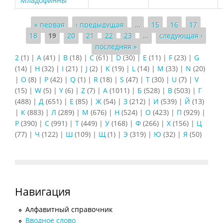
Младофинны
Страницы
« первая
‹ предыдущая
…
15
16
17
18
19
20
21
22
23
…
следующая ›
последняя »
2
(1)
|
A
(41)
|
B
(18)
|
C
(61)
|
D
(30)
|
E
(11)
|
F
(23)
|
G
(14)
|
H
(32)
|
I
(21)
|
J
(2)
|
K
(19)
|
L
(14)
|
M
(33)
|
N
(20)
|
O
(8)
|
P
(42)
|
Q
(1)
|
R
(18)
|
S
(47)
|
T
(30)
|
U
(7)
|
V
(15)
|
W
(5)
|
Y
(6)
|
Z
(7)
|
А
(1011)
|
Б
(528)
|
В
(503)
|
Г
(488)
|
Д
(651)
|
Е
(85)
|
Ж
(54)
|
З
(212)
|
И
(539)
|
Й
(13)
|
К
(883)
|
Л
(289)
|
М
(676)
|
Н
(524)
|
О
(423)
|
П
(929)
|
Р
(390)
|
С
(991)
|
Т
(449)
|
У
(168)
|
Ф
(266)
|
Х
(156)
|
Ц
(77)
|
Ч
(122)
|
Ш
(109)
|
Щ
(1)
|
Э
(319)
|
Ю
(32)
|
Я
(50)
Навигация
Алфавитный справочник
Вводное слово