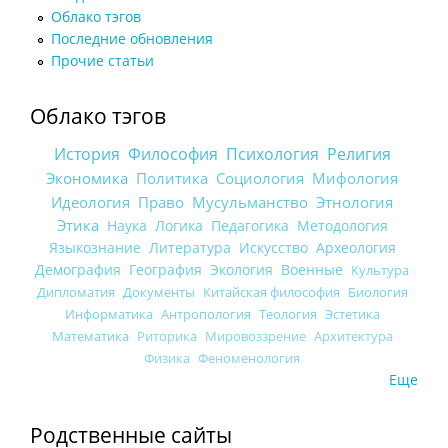
Облако тэгов
Последние обновления
Прочие статьи
Облако тэгов
История
Философия
Психология
Религия
Экономика
Политика
Социология
Мифология
Идеология
Право
Мусульманство
Этнология
Этика
Наука
Логика
Педагогика
Методология
Языкознание
Литература
Искусство
Археология
Демография
География
Экология
Военные
Культура
Дипломатия
Документы
Китайская философия
Биология
Информатика
Антропология
Теология
Эстетика
Математика
Риторика
Мировоззрение
Архитектура
Физика
Феноменология
Еще
Родственные сайты