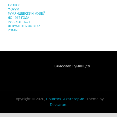
ХРОНОС
ФОРУМ
РУМЯНЦЕВСКИЙ МУЗЕЙ
ДО 1917 ГОДА
РУССКОЕ ПОЛЕ
ДОКУМЕНТЫ XX ВЕКА
ИЗМЫ
Понятия И Категории - Исторический Проект ХРОНОС
WEB-редактор
Вячеслав Румянцев
Copyright © 2026,
Понятия и категории
. Theme by
Devsaran
.