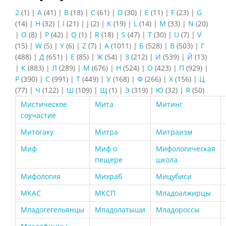
2
(1)
|
A
(41)
|
B
(18)
|
C
(61)
|
D
(30)
|
E
(11)
|
F
(23)
|
G
(14)
|
H
(32)
|
I
(21)
|
J
(2)
|
K
(19)
|
L
(14)
|
M
(33)
|
N
(20)
|
O
(8)
|
P
(42)
|
Q
(1)
|
R
(18)
|
S
(47)
|
T
(30)
|
U
(7)
|
V
(15)
|
W
(5)
|
Y
(6)
|
Z
(7)
|
А
(1011)
|
Б
(528)
|
В
(503)
|
Г
(488)
|
Д
(651)
|
Е
(85)
|
Ж
(54)
|
З
(212)
|
И
(539)
|
Й
(13)
|
К
(883)
|
Л
(289)
|
М
(676)
|
Н
(524)
|
О
(423)
|
П
(929)
|
Р
(390)
|
С
(991)
|
Т
(449)
|
У
(168)
|
Ф
(266)
|
Х
(156)
|
Ц
(77)
|
Ч
(122)
|
Ш
(109)
|
Щ
(1)
|
Э
(319)
|
Ю
(32)
|
Я
(50)
Мистическое
Мита
Митинг
соучастие
Митогаку
Митра
Митраизм
Миф
Миф о
Мифологическая
пещере
школа
Мифология
Михраб
Мицубиси
МКАС
МКСП
Младоалжирцы
Младогегельянцы
Младолатыши
Младороссы