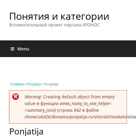
Понятия и категории
Вспомогательный проект портала ХРОНОС
Menu
Вы здесь
Главная
»
Ponjatija
» Ponjatija
Сообщение об ошибке
Warning
: Creating default object from empty
value в функции
views_many_to_one_helper-
>summary_join()
(строка
942
в файле
/home/u6426/domains/ponjatija.ru/sites/all/modules/view
Ponjatija