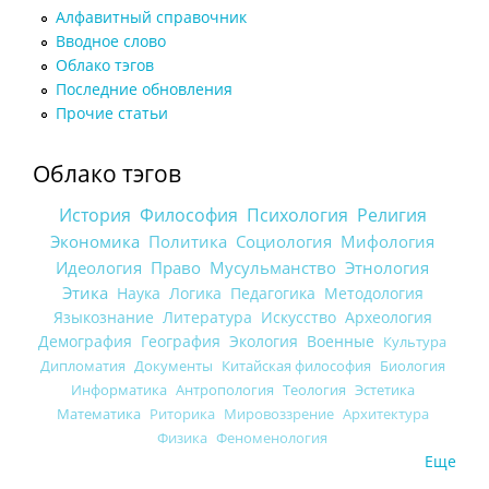
Алфавитный справочник
Вводное слово
Облако тэгов
Последние обновления
Прочие статьи
Облако тэгов
История
Философия
Психология
Религия
Экономика
Политика
Социология
Мифология
Идеология
Право
Мусульманство
Этнология
Этика
Наука
Логика
Педагогика
Методология
Языкознание
Литература
Искусство
Археология
Демография
География
Экология
Военные
Культура
Дипломатия
Документы
Китайская философия
Биология
Информатика
Антропология
Теология
Эстетика
Математика
Риторика
Мировоззрение
Архитектура
Физика
Феноменология
Еще