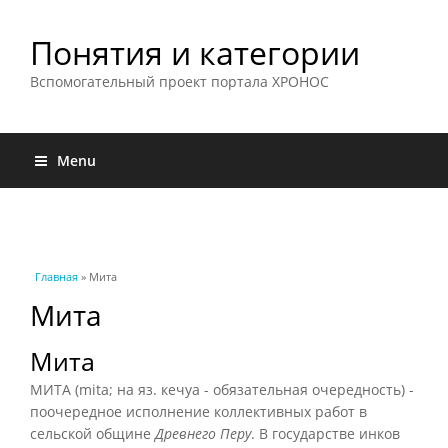
Понятия и категории
Вспомогательный проект портала ХРОНОС
Menu
Вы здесь
Главная
» Мита
Мита
Мита
МИТА (mita; на яз. кечуа - обязательная очередность) -
поочередное исполнение коллективных работ в
сельской общине
Древнего Перу
. В государстве инков