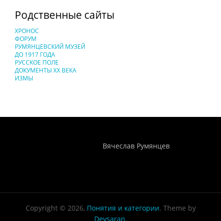
Родственные сайты
ХРОНОС
ФОРУМ
РУМЯНЦЕВСКИЙ МУЗЕЙ
ДО 1917 ГОДА
РУССКОЕ ПОЛЕ
ДОКУМЕНТЫ XX ВЕКА
ИЗМЫ
Понятия И Категории - Исторический Проект ХРОНОС
WEB-редактор
Вячеслав Румянцев
Copyright © 2026,
Понятия и категории
. Theme by
Devsaran
.