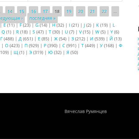
…
14
15
16
17
18
19
20
21
22
…
ледующая ›
последняя »
|
E
(11)
|
F
(23)
|
G
(14)
|
H
(32)
|
I
(21)
|
J
(2)
|
K
(19)
|
L
|
Q
(1)
|
R
(18)
|
S
(47)
|
T
(30)
|
U
(7)
|
V
(15)
|
W
(5)
|
Y
(6)
|
Г
(488)
|
Д
(651)
|
Е
(85)
|
Ж
(54)
|
З
(212)
|
И
(539)
|
Й
(13)
)
|
О
(423)
|
П
(929)
|
Р
(390)
|
С
(991)
|
Т
(449)
|
У
(168)
|
Ф
109)
|
Щ
(1)
|
Э
(319)
|
Ю
(32)
|
Я
(50)
Понятия И Категории - Исторический Проект ХРОНОС
WEB-редактор
Вячеслав Румянцев