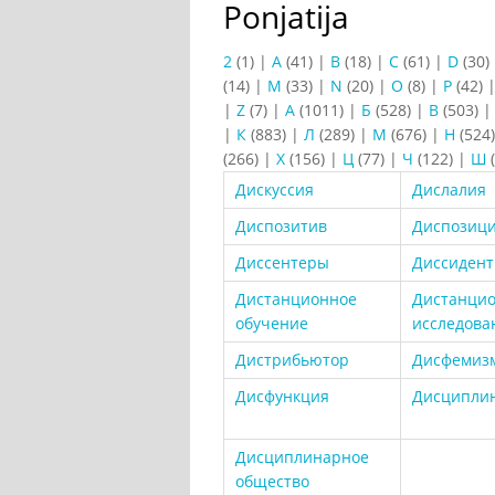
Ponjatija
2
(1)
|
A
(41)
|
B
(18)
|
C
(61)
|
D
(30)
(14)
|
M
(33)
|
N
(20)
|
O
(8)
|
P
(42)
|
Z
(7)
|
А
(1011)
|
Б
(528)
|
В
(503)
|
К
(883)
|
Л
(289)
|
М
(676)
|
Н
(524
(266)
|
Х
(156)
|
Ц
(77)
|
Ч
(122)
|
Ш
(
Дискуссия
Дислалия
Диспозитив
Диспозиц
Диссентеры
Диссиден
Дистанционное
Дистанци
обучение
исследова
Дистрибьютор
Дисфемиз
Дисфункция
Дисципли
Дисциплинарное
общество