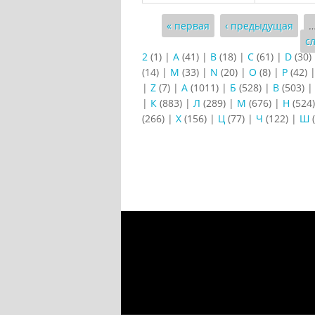
Страницы
« первая
‹ предыдущая
с
2
(1)
|
A
(41)
|
B
(18)
|
C
(61)
|
D
(30)
(14)
|
M
(33)
|
N
(20)
|
O
(8)
|
P
(42)
|
Z
(7)
|
А
(1011)
|
Б
(528)
|
В
(503)
|
К
(883)
|
Л
(289)
|
М
(676)
|
Н
(524
(266)
|
Х
(156)
|
Ц
(77)
|
Ч
(122)
|
Ш
(