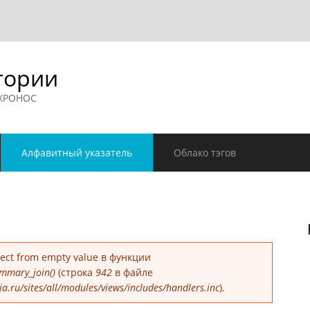
гории
 ХРОНОС
Алфавитный указатель
Облако тэгов
е
bject from empty value в функции
mmary_join()
(строка
942
в файле
.ru/sites/all/modules/views/includes/handlers.inc
).