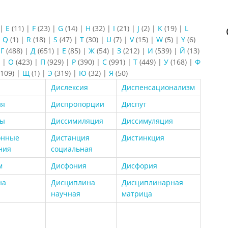
|
E
(11)
|
F
(23)
|
G
(14)
|
H
(32)
|
I
(21)
|
J
(2)
|
K
(19)
|
L
|
Q
(1)
|
R
(18)
|
S
(47)
|
T
(30)
|
U
(7)
|
V
(15)
|
W
(5)
|
Y
(6)
|
Г
(488)
|
Д
(651)
|
Е
(85)
|
Ж
(54)
|
З
(212)
|
И
(539)
|
Й
(13)
)
|
О
(423)
|
П
(929)
|
Р
(390)
|
С
(991)
|
Т
(449)
|
У
(168)
|
Ф
109)
|
Щ
(1)
|
Э
(319)
|
Ю
(32)
|
Я
(50)
Дислексия
Диспенсационализм
ия
Диспропорции
Диспут
ты
Диссимиляция
Диссимуляция
онные
Дистанция
Дистинкция
ния
социальная
м
Дисфония
Дисфория
на
Дисциплина
Дисциплинарная
научная
матрица