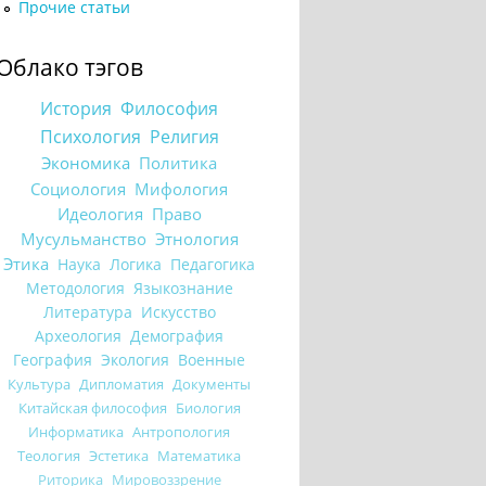
Прочие статьи
Облако тэгов
История
Философия
Психология
Религия
Экономика
Политика
Социология
Мифология
Идеология
Право
Мусульманство
Этнология
Этика
Наука
Логика
Педагогика
Методология
Языкознание
Литература
Искусство
Археология
Демография
География
Экология
Военные
Культура
Дипломатия
Документы
Китайская философия
Биология
Информатика
Антропология
Теология
Эстетика
Математика
Риторика
Мировоззрение