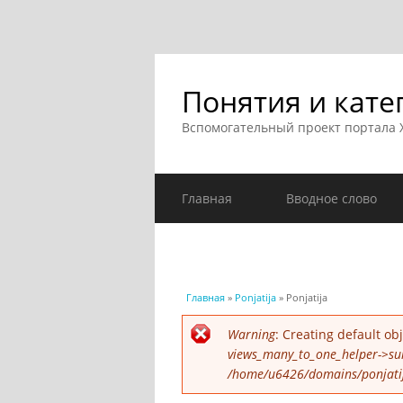
Понятия и кате
Вспомогательный проект портала
Главная
Вводное слово
Вы здесь
Главная
»
Ponjatija
» Ponjatija
Сообщение об ошибк
Warning
: Creating default o
views_many_to_one_helper->su
/home/u6426/domains/ponjatija