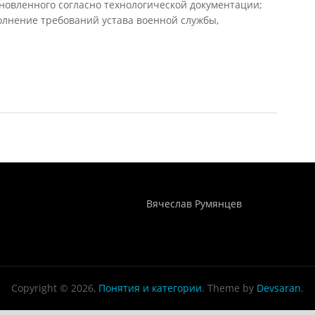
ановленного согласно технологической документации;
лнение требований устава военной службы,
Понятия И Категории - Исторический Проект ХРОНОС
WEB-редактор
Вячеслав Румянцев
Copyright © 2026,
Понятия и категории
. Theme by
Devsaran
.