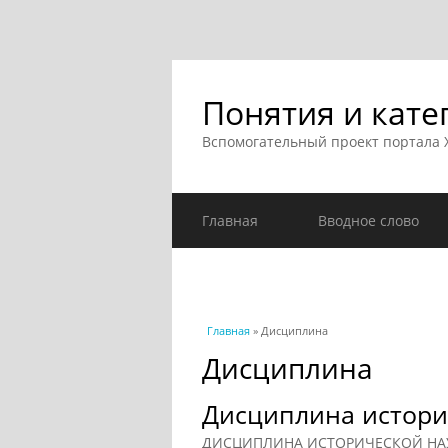
Понятия и кате
Вспомогательный проект портала
Главная
Вводное слово
Вы здесь
Главная
» Дисциплина
Дисциплина
Дисциплина истори
ДИСЦИПЛИНА ИСТОРИЧЕСКОЙ НАУКИ