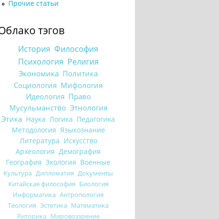
Прочие статьи
Облако тэгов
История
Философия
Психология
Религия
Экономика
Политика
Социология
Мифология
Идеология
Право
Мусульманство
Этнология
Этика
Наука
Логика
Педагогика
Методология
Языкознание
Литература
Искусство
Археология
Демография
География
Экология
Военные
Культура
Дипломатия
Документы
Китайская философия
Биология
Информатика
Антропология
Теология
Эстетика
Математика
Риторика
Мировоззрение