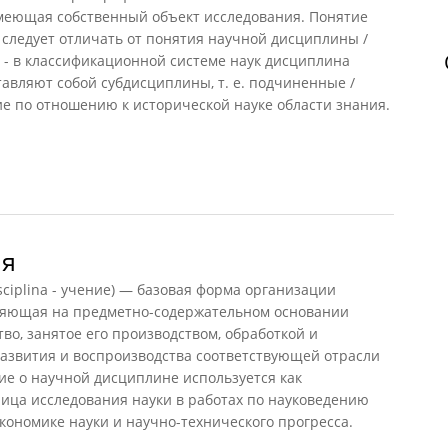
имеющая собственный объект исследования. Понятие
следует отличать от понятия научной дисциплины /
я - в классификационной системе наук дисциплина
тавляют собой субдисциплины, т. е. подчиненные /
 по отношению к исторической науке области знания.
еской науки
ая
iplina - учение) — базовая форма организации
няющая на предметно-содержательном основании
во, занятое его производством, обработкой и
развития и воспроизводства соответствующей отрасли
ие о научной дисциплине используется как
ица исследования науки в работах по науковедению
экономике науки и научно-технического прогресса.