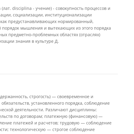
т. disciplina - учение) - совокупность процессов и
рации, социализации, институционализации
к как предустанавливающих нормированный,
 порядок мышления и вытекающих из этого порядка
тных предметно-проблемных областях (отраслях)
изации знания в культуре Д.
держанность, строгость) — своевременное и
обязательств, установленного порядка, соблюдение
ческой деятельности. Различают дисциплины:
льств по договорам; платежную (финансовую) —
ление платежей и расчетов; трудовую — соблюдение
ости; технологическую — строгое соблюдение