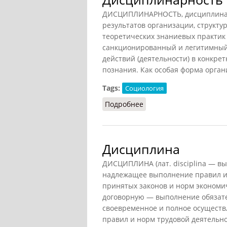
ДИСЦИПЛИНАРНОСТЬ, дисциплина (ла
результатов организации, структу
теоретических знаниевых практи
санкционированный и легитимный
действий (деятельности) в конкре
познания. Как особая форма орган
Tags:
Социология
Подробнее
о Дисциплинарность
Дисциплина
ДИСЦИПЛИНА (лат. disciplina — вы
надлежащее выполнение правил и 
принятых законов и норм экономи
договорную — выполнение обязате
своевременное и полное осуществ
правил и норм трудовой деятельн