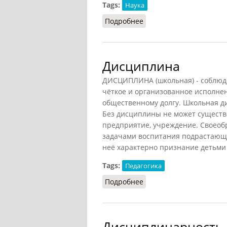
Tags:
Наука
Подробнее
о Дисциплина научная
Дисциплина
ДИСЦИПЛИНА (школьная) - соблюде
чёткое и организованное исполне
общественному долгу. Школьная д
Без дисциплины не может существ
предприятие, учреждение. Своеоб
задачами воспитания подрастающи
неё характерно признание детьми 
Tags:
Педагогика
Подробнее
о Дисциплина
Дисциплинарность