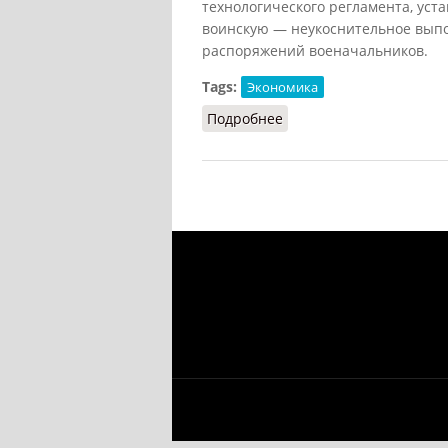
технологического регламента, уст
воинскую — неукоснительное выпо
распоряжений военачальников.
Tags:
Экономика
Подробнее
о Дисциплина