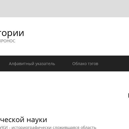
гории
 ХРОНОС
Алфавитный указатель
Облако тэгов
ческой науки
 - историографически сложившаяся область