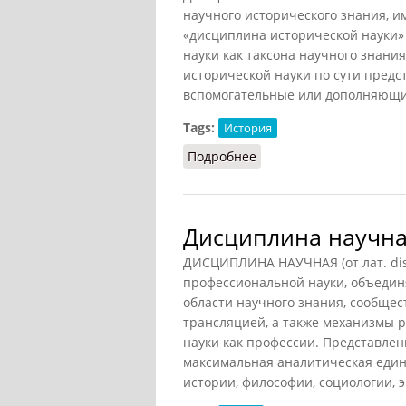
научного исторического знания, 
«дисциплина исторической науки» 
науки как таксона научного знани
исторической науки по сути предс
вспомогательные или дополняющие
Tags:
История
Подробнее
о Дисциплина историч
Дисциплина научн
ДИСЦИПЛИНА НАУЧНАЯ (от лат. disc
профессиональной науки, объеди
области научного знания, сообщест
трансляцией, а также механизмы 
науки как профессии. Представлен
максимальная аналитическая един
истории, философии, социологии, 