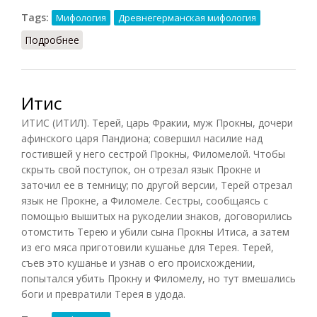
Tags:
Мифология
Древнегерманская мифология
Подробнее
о Норны
Итис
ИТИС (ИТИЛ). Терей, царь Фракии, муж Прокны, дочери
афинского царя Пандиона; совершил насилие над
гостившей у него сестрой Прокны, Филомелой. Чтобы
скрыть свой поступок, он отрезал язык Прокне и
заточил ее в темницу; по другой версии, Терей отрезал
язык не Прокне, а Филомеле. Сестры, сообщаясь с
помощью вышитых на рукоделии знаков, договорились
отомстить Терею и убили сына Прокны Итиса, а затем
из его мяса приготовили кушанье для Терея. Терей,
съев это кушанье и узнав о его происхождении,
попытался убить Прокну и Филомелу, но тут вмешались
боги и превратили Терея в удода.