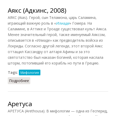
Аякс (Адкинс, 2008)
АЯКС (Aias). Герой, сын Теламона, царь Саламина,
играющий важную роль в «
Илиаде
» Гомера. На
Саламине, в Аттике и Троаде существовал культ Аякса.
Менее значительный герой, также именуемый Аяксом,
описывается в «Илиаде» как предводитель войска из
Локриды. Согласно другой легенде, этот второй Аякс
оттащил Кассандру от алтаря Афины и за это
святотатство был наказан богиней, которая наслала
шторм, потопивший его корабль но пути в Грецию.
Tags:
Мифология
Подробнее
о Аякс (Адкинс, 2008)
Аретуса
АРЕТУСА (Arethousa). В мифологии — одна из Гесперид,