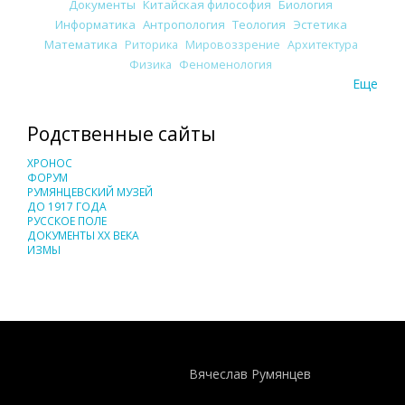
Документы
Китайская философия
Биология
Информатика
Антропология
Теология
Эстетика
Математика
Риторика
Мировоззрение
Архитектура
Физика
Феноменология
Еще
Родственные сайты
ХРОНОС
ФОРУМ
РУМЯНЦЕВСКИЙ МУЗЕЙ
ДО 1917 ГОДА
РУССКОЕ ПОЛЕ
ДОКУМЕНТЫ XX ВЕКА
ИЗМЫ
Понятия И Категории - Исторический Проект ХРОНОС
WEB-редактор
Вячеслав Румянцев