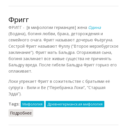
Фригг
ФРИГГ - [в мифологии германцев] жена
Одина
(Водана), богиня любви, брака, деторождения и
семейного очага. Фригг называют дочерью Фьёргуна.
Сестрой Фригг называют Фуллу (“Второе мерзебургское
заклинание”). Фригг мать Бальдра. Огораживая сына,
богиня заклинает все живые существа не причинять
Бальдру вреда. После гибели Бальдра Фригг горько его
оплакивает.
Локи упрекает Фригг в сожительстве с братьями её
супруга - Вили и Ве (“Перебранка Локи”, “Старшая
Эдда”).
Tags:
Мифология
Древнегерманская мифология
Подробнее
о Фригг