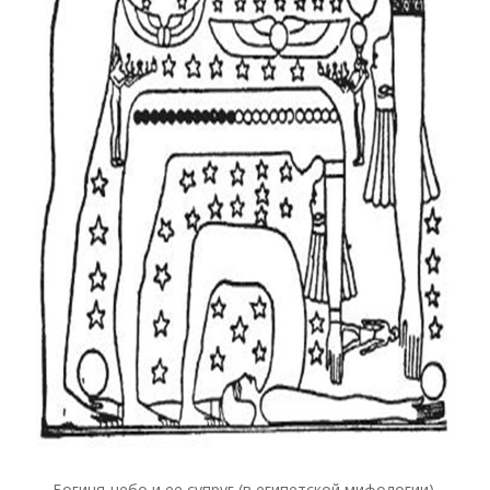
Богиня-небо и ее супруг (в египетской мифологии).