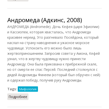
Андромеда (Адкинс, 2008)
АНДРОМЕДА (Andromede). Дочь Кефея (царя Эфиопии)
и Кассиопеи, которая хвасталась, что Андромеда
красивее нереид. Это разгневало Посейдона, который
наслал на страну наводнения и ужасное морское
чудовище. Успокоить его можно было лишь
жертвоприношением. Запросив совета у Амона, Кефей
узнал, что в жертву чудовищу нужно принести
Андромеду: Она была прикована к прибрежной скале,
но от смерти ее спас Персей. Последний столкнулся с
дядей Андромеды Финеем (который был обручен с ней)
и одержал победу, получив руку Андромеды.
Tags:
Мифология
Подробнее
о Андромеда (Адкинс, 2008)