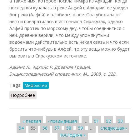
а также имя, которое носила нимфа из Аркадии. Когда
последняя купалась в реке Алфей в Аркадии, ее увидел
бог реки (Алфей) и влюбился в нее. Она убежала от
него и превратилась в источник в Сиракузах, однако
Алфей протек по морскому дну, чтобы соединиться с
ней. Древние верили, что между упомянутыми
водоемами действительно есть некая связь и что если
бросить что-нибудь в Алфей, то эту вещь можно будет
выловить в Сиракузском источнике.
Адкинс Л., Адкинс Р. Древняя Греция.
Энциклопедический справочник. М., 2008, с. 328.
Tags:
Мифология
Подробнее
о Аретуса
Страницы
« первая
‹ предыдущая
…
51
52
53
54
55
56
57
58
59
…
следующая ›
последняя »