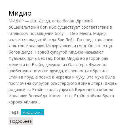
Мидир
МИДИР — сын Дагда, отца богов. Древний
общекельтский бог, ибо существует соответствие в
галльском посвящении богу — Deo Medru. Мидир
является владыкой сида Бри Лейт. По представлению
кельтов Ирландии Мидир красив и горд. Он сын отца
богов Дагда. Первой супругой Мидира называют
Фуамнах, дочь Беотах. Когда Мидир во второй раз
женился на Етайн, девушке из Ольстера, Фуамнах,
прибегнув к помощи друида, из ревности обратила
Етайн в пруд, а позже в червяка и муху. Эта муха была
проглочена супругой ольстерского воина Этара. Вновь
родившись, Етайн стала супругой Верховного короля
Ирландии Эоахайда. Кроме того, Етайн любила брата
короля Айлиля...
Tags:
Мифология
Подробнее
о Мидир