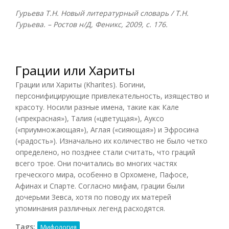
Гурьева Т.Н. Новый литературный словарь / Т.Н.
Гурьева. – Ростов н/Д, Феникс, 2009, с. 176.
Грации или Хариты
Грации или Хариты (Kharites). Богини,
персонифицирующие привлекательность, изящество и
красоту. Носили разные имена, такие как Кале
(«прекрасная»), Талия («цветущая»), Ауксо
(«приумножающая»), Аглая («сияющая») и Эфросина
(«радость»). Изначально их количество не было четко
определено, но позднее стали считать, что граций
всего трое. Они почитались во многих частях
греческого мира, особенно в Орхомене, Пафосе,
Афинах и Спарте. Согласно мифам, грации были
дочерьми Зевса, хотя по поводу их матерей
упоминания различных легенд расходятся.
Tags:
Мифология