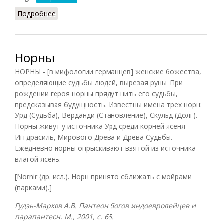
Подробнее
о Грации или Хариты
Норны
НОРНЫ - [в мифологии германцев] женские божества,
определяющие судьбы людей, вырезая руны. При
рождении героя норны прядут нить его судьбы,
предсказывая будущность. Известны имена трех норн:
Урд (Судьба), Верданди (Становление), Скульд (Долг).
Норны живут у источника Урд среди корней ясеня
Иггдрасиль, Мирового Древа и Древа Судьбы.
Ежедневно норны опрыскивают взятой из источника
влагой ясень.
[Nornir (др. исл.). Норн принято сближать с мойрами
(парками).]
Гудзь-Марков А.В. Пантеон богов индоевропейцев и
парапантеон. М., 2001, с. 65.