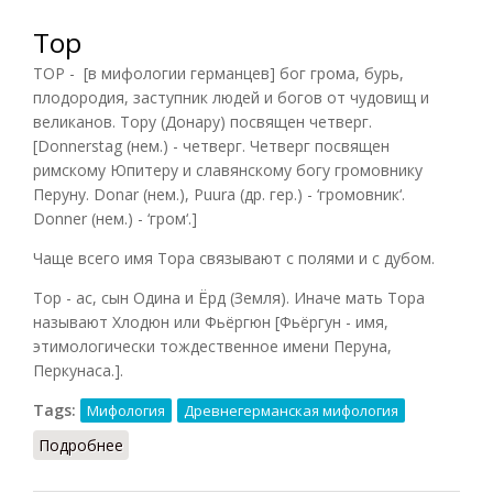
Тор
ТОР - [в мифологии германцев] бог грома, бурь,
плодородия, заступник людей и богов от чудовищ и
великанов. Тору (Донару) посвящен четверг.
[Donnerstag (нем.) - четверг. Четверг посвящен
римскому Юпитеру и славянскому богу громовнику
Перуну. Donar (нем.), Puura (др. гер.) - ‘громовник‘.
Donner (нем.) - ‘гром‘.]
Чаще всего имя Тора связывают с полями и с дубом.
Тор - ас, сын Одина и Ёрд (Земля). Иначе мать Тора
называют Хлодюн или Фьёргюн [Фьёргун - имя,
этимологически тождественное имени Перуна,
Перкунаса.].
Tags:
Мифология
Древнегерманская мифология
Подробнее
о Тор