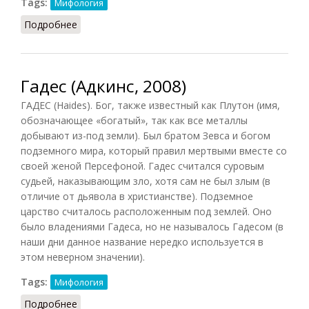
Tags:
Мифология
Подробнее
о Итис
Гадес (Адкинс, 2008)
ГАДЕС (Haides). Бог, также известный как Плутон (имя,
обозначающее «богатый», так как все металлы
добывают из-под земли). Был братом Зевса и богом
подземного мира, который правил мертвыми вместе со
своей женой Персефоной. Гадес считался суровым
судьей, наказывающим зло, хотя сам не был злым (в
отличие от дьявола в христианстве). Подземное
царство считалось расположенным под землей. Оно
было владениями Гадеса, но не называлось Гадесом (в
наши дни данное название нередко используется в
этом неверном значении).
Tags:
Мифология
Подробнее
о Гадес (Адкинс, 2008)