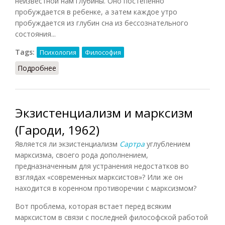
неизвестной нам глубины. Оно постепенно
пробуждается в ребенке, а затем каждое утро
пробуждается из глубин сна из бессознательного
состояния...
Tags:
Психология
Философия
Подробнее
о Сознание (Юнг)
Экзистенциализм и марксизм
(Гароди, 1962)
Является ли экзистенциализм
Сартра
углублением
марксизма, своего рода дополнением,
предназначенным для устранения недостатков во
взглядах «современных марксистов»? Или же он
находится в коренном противоречии с марксизмом?
Вот проблема, которая встает перед всяким
марксистом в связи с последней философской работой