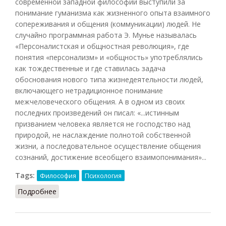
современной западной философии выступили за
понимание гуманизма как жизненного опыта взаимного
сопереживания и общения (коммуникации) людей. Не
случайно программная работа Э. Мунье называлась
«Персоналистская и общностная революция», где
понятия «персонализм» и «общность» употреблялись
как тождественные и где ставилась задача
обоснования нового типа жизнедеятельности людей,
включающего нетрадиционное понимание
межчеловеческого общения. А в одном из своих
последних произведений он писал: «...истинным
призванием человека является не господство над
природой, не наслаждение полнотой собственной
жизни, а последовательное осуществление общения
сознаний, достижение всеобщего взаимопонимания»...
Tags:
Философия
Психология
Подробнее
о Личность и общение (Вдовина, 1990)