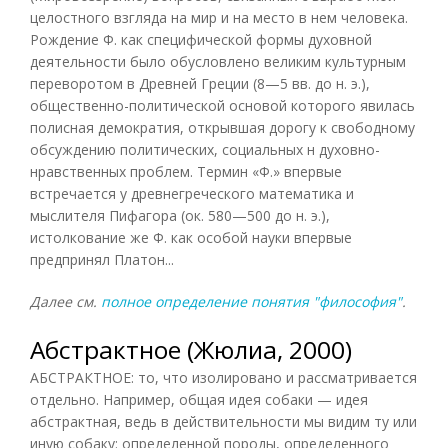
целостного взгляда на мир и на место в нем человека.
Рождение Ф. как специфической формы духовной
деятельности было обусловлено великим культурным
переворотом в Древней Греции (8—5 вв. до н. э.),
общественно-политической основой которого явилась
полисная демократия, открывшая дорогу к свободному
обсуждению политических, социальных н духовно-
нравственных проблем. Термин «Ф.» впервые
встречается у древнегреческого математика и
мыслителя Пифагора (ок. 580—500 до н. э.),
истолкование же Ф. как особой науки впервые
предпринял Платон...
Далее см.
полное определение понятия "философия"
.
Абстрактное (Жюлиа, 2000)
АБСТРАКТНОЕ: то, что изолировано и рассматривается
отдельно. Например, общая идея собаки — идея
абстрактная, ведь в действительности мы видим ту или
иную собаку: определенной породы, определенного