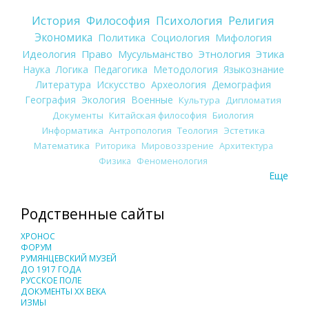
История
Философия
Психология
Религия
Экономика
Политика
Социология
Мифология
Идеология
Право
Мусульманство
Этнология
Этика
Наука
Логика
Педагогика
Методология
Языкознание
Литература
Искусство
Археология
Демография
География
Экология
Военные
Культура
Дипломатия
Документы
Китайская философия
Биология
Информатика
Антропология
Теология
Эстетика
Математика
Риторика
Мировоззрение
Архитектура
Физика
Феноменология
Еще
Родственные сайты
ХРОНОС
ФОРУМ
РУМЯНЦЕВСКИЙ МУЗЕЙ
ДО 1917 ГОДА
РУССКОЕ ПОЛЕ
ДОКУМЕНТЫ XX ВЕКА
ИЗМЫ