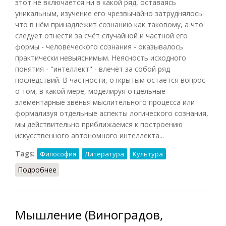
этот не включается ни в какой ряд, оставаясь
уникальным, изучение его чрезвычайно затруднялось:
что в нём принадлежит сознанию как таковому, а что
следует отнести за счёт случайной и частной его
формы - человеческого сознания - оказывалось
практически невыяснимым. Неясность исходного
понятия - "интеллект" - влечёт за собой ряд
последствий. В частности, открытым остаётся вопрос
о том, в какой мере, моделируя отдельные
элементарные звенья мыслительного процесса или
формализуя отдельные аспекты логического сознания,
мы действительно приближаемся к построению
искусственного автономного интеллекта...
Tags:
Философия
Литература
Культура
Подробнее
о Мозг - текст - культура - искусственный
интеллект (Лотман, 1992)
Мышление (Виноградов,