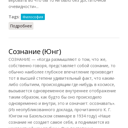
веровать во что бы то ни было без достаточной
очевидности»...
Tags:
Философия
Подробнее
о Прагматизм и его европейские аналоги
Сознание (Юнг)
СОЗНАНИЕ — «Когда размышляют о том, что же,
собственно говоря, представляет собой сознание, то
обычно наиболее глубокое впечатление производит
тот в высшей степени удивительный факт, что каким-
либо событием, происходящим где-нибудь в космосе,
вызывается одновременное внутреннее отображение
таким образом, как будто бы оно происходило
одновременно и внутри, это и означает: осознавать».
(Из неопубликованного доклада, прочитанного К. Г.
Юнгом на Базельском семинаре в 1934 году) «Наше
сознание не создает самое себя, а поднимается из