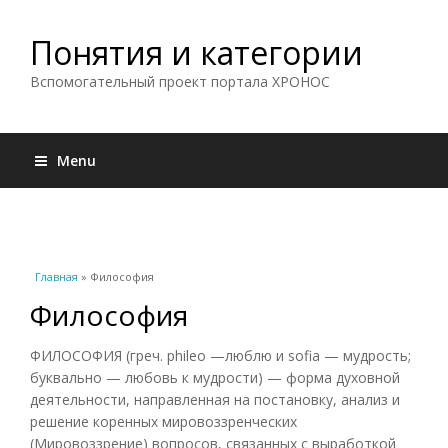
Понятия и категории
Вспомогательный проект портала ХРОНОС
Menu
Вы здесь
Главная
» Философия
Философия
ФИЛОСОФИЯ (греч. phileo —люблю и sofia — мудрость;
буквально — любовь к мудрости) — форма духовной
деятельности, направленная на постановку, анализ и
решение коренных мировоззренческих
(Мировоззрение) вопросов, связанных с выработкой