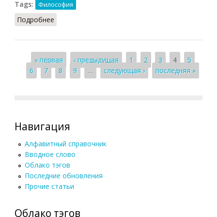
Tags:
Философия
Подробнее
о Смерть автора (Барт, 1989)
Страницы
« первая
‹ предыдущая
1
2
3
4
5
6
7
8
9
…
следующая ›
последняя »
Навигация
Алфавитный справочник
Вводное слово
Облако тэгов
Последние обновления
Прочие статьи
Облако тэгов