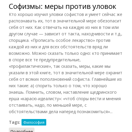
Софизмы: меры против уловок
Кто хорошо изучил уловки софистов и умеет сейчас же
распознавать их, тот в значительной мере обезопасит
себя от них. Как отвечать на каждую из них в том или
другом случае — зависит от такта, находчивости и т.д.,
спорщика. «Прописать особое лекарство» против
каждой из них и для всех обстоятельств вряд ли
возможно. Можно сказать только одно: кто принимает
в споре все те предупредительные,
«профилактические», так сказать, меры, какие мы
указали в этой книге, тот в значительной мере охранит
себя от всяких поползновений софиста. Главнейшие из
них такие: а) спорить только о том, что хорошо
знаешь. Помнить, словом, наставление щедринского
ерша «карасю-идеалисту»: «чтоб споры вести и мнения
отстаивать, надо, по меньшей мере, с
обстоятельствами дела наперед познакомиться»...
Tags:
Философия
Подробнее
о Софизмы: меры против уловок