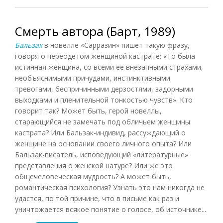
Смерть автора (Барт, 1989)
Бальзак
в новелле «Сарразин» пишет такую фразу,
говоря о переодетом женщиной кастрате: «То была
истинная женщина, со всеми ее внезапными страхами,
необъяснимыми причудами, инстинктивными
тревогами, беспричинными дерзостями, задорными
выходками и пленительной тонкостью чувств». Кто
говорит так? Может быть, герой новеллы,
старающийся не замечать под обличьем женщины
кастрата? Или Бальзак-индивид, рассуждающий о
женщине на основании своего личного опыта? Или
Бальзак-писатель, исповедующий «литературные»
представления о женской натуре? Или же это
общечеловеческая мудрость? А может быть,
романтическая психология? Узнать это нам никогда не
удастся, по той причине, что в письме как раз и
уничтожается всякое понятие о голосе, об источнике...