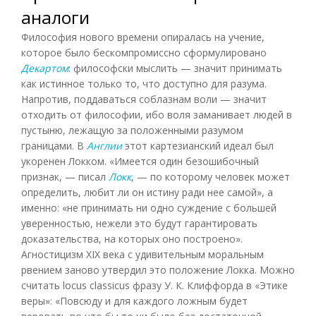
аналоги
Философия нового времени опиралась на учение,
которое было бескомпромиссно сформулировано
Декартом
: философски мыслить — значит принимать
как истинное только то, что доступно для разума.
Напротив, поддаваться соблазнам воли — значит
отходить от философии, ибо воля заманивает людей в
пустыню, лежащую за положенными разумом
границами. В
Англии
этот картезианский идеал был
укоренен Локком. «Имеется один безошибочный
признак, — писал
Локк
, — по которому человек может
определить, любит ли он истину ради нее самой», а
именно: «не принимать ни одно суждение с большей
уверенностью, нежели это будут гарантировать
доказательства, на которых оно построено».
Агностицизм XIX века с удивительным моральным
рвением заново утвердил это положение Локка. Можно
считать locus classicus фразу У. К. Клиффорда в «Этике
веры»: «Повсюду и для каждого ложным будет