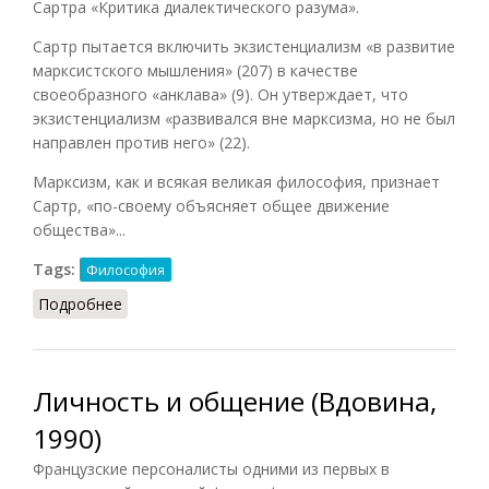
Сартра «Критика диалектического разума».
Сартр пытается включить экзистенциализм «в развитие
марксистского мышления» (207) в качестве
своеобразного «анклава» (9). Он утверждает, что
экзистенциализм «развивался вне марксизма, но не был
направлен против него» (22).
Марксизм, как и всякая великая философия, признает
Сартр, «по-своему объясняет общее движение
общества»...
Tags:
Философия
Подробнее
о Экзистенциализм и марксизм (Гароди, 1962)
Личность и общение (Вдовина,
1990)
Французские персоналисты одними из первых в