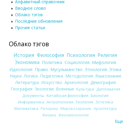
Алфавитный справочник
Вводное слово
Облако тэгов
Последние обновления
Прочие статьи
Облако тэгов
История
Философия
Психология
Религия
Экономика
Политика
Социология
Мифология
Идеология
Право
Мусульманство
Этнология
Этика
Наука
Логика
Педагогика
Методология
Языкознание
Литература
Искусство
Археология
Демография
География
Экология
Военные
Культура
Дипломатия
Документы
Китайская философия
Биология
Информатика
Антропология
Теология
Эстетика
Математика
Риторика
Мировоззрение
Архитектура
Физика
Феноменология
Еще