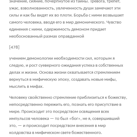
значение, сияние, почерпнутое из тайны. Тревога, трепет,
ужас, взволнованность, увлеченность души замечают эти
силы и как бы видят их во плоти. Борьба с ними возвышает
самого человека, вводя его в мир демонического. Чувство
единения с ними, одержимость демоном придает
необоснованный размах оправданной
[478]
учением демонологии необходимости сил, которым я
следую, и рост суеверного ожидания успеха в собственных
делах и жизни. Основа жизни охватывается стремлением
вернуться в мифическую эпоху, создавать новые мифы,
мыслить в мифах.
Человеку свойственно стремление приблизиться к божеству,
непосредственно пережить его, познать его присутствие в
мире. Происходит это посредством освящения всех
импульсов человека — то был «бог», не я, совершивший
это, — и происходит посредством внесения в мир
колдовства в мифическом свете божественного.