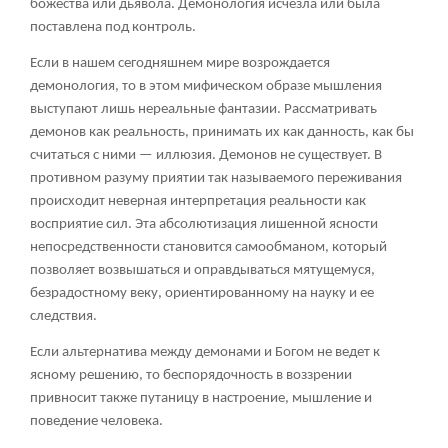
божества или дьявола. Демонология исчезла или была
поставлена под контроль.
Если в нашем сегодняшнем мире возрождается
демонология, то в этом мифическом образе мышления
выступают лишь нереальные фантазии. Рассматривать
демонов как реальность, принимать их как данность, как бы
считаться с ними — иллюзия. Демонов не существует. В
противном разуму приятии так называемого переживания
происходит неверная интерпретация реальности как
восприятие сил. Эта абсолютизация лишенной ясности
непосредственности становится самообманом, который
позволяет возвышаться и оправдываться мятущемуся,
безрадостному веку, ориентированному на науку и ее
следствия.
Если альтернатива между демонами и Богом не ведет к
ясному решению, то беспорядочность в воззрении
привносит также путаницу в настроение, мышление и
поведение человека.