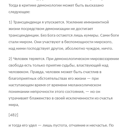
Тогда в критике демонологии может быть высказано
следующее:
1) Трансценденци я упускается. Усиление имманентной
жизни посредством демонизации не достигает
трансценденции. Без Бога остаются лишь кумиры. Сами боги
стали миром. Они участвуют в беспомощности мирского,
над ними господствует другое, абсолютно чуждое, ничто.
2) Человек теряется. При демонологическом мировоззрении
свобода есть только приятие судьбы, властвующей над
человеком. Правда, человек может быть счастлив в
благоприятных обстоятельствах его жизни — при
наступающем время от времени меланхолическом
понимании непрочности этого состояния, — но он
утрачивает блаженство в своей исключенности из счастья
мира,
[482]
и тогда его удел — лишь пустота, отчаяние и несчастье. По