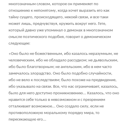
многозначным словом, которое он применяет по
отношению к непонятому, когда хочет выразить его как
тайну сущего, происходящего, некоей связи, и все-таки
может лишь, предчувствуя, кружить вокруг него. Гете,
который давно уже упоминал о демонах в многозначном
смысле поэтического подобия, говорит о демоническом
следующее:
«Оно было не божественным, ибо казалось неразумным, не
человеческим, ибо не обладало рассудком; не дьявольским,
ибо было благотворным; не ангельским, ибо в нем часто
замечалось злорадство. Оно было подобно случайности,
ибо не вело к последствиям; было похоже на предвидение,
ибо указывало на связи. Все, что нас ограничивает, казалось,
было для него доступно проникновению... Казалось, что оно
нравится себе только в невозможном и с презрением
отталкивает возможное... Оно создало силу, если не
противоположную моральному порядку мира, то
пересекающую его...