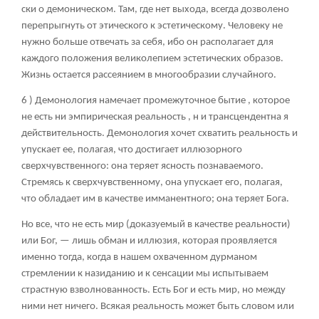
ски о демоническом. Там, где нет выхода, всегда дозволено
перепрыгнуть от этического к эстетическому. Человеку не
нужно больше отвечать за себя, ибо он располагает для
каждого положения великолепием эстетических образов.
Жизнь остается рассеянием в многообразии случайного.
6 ) Демонология намечает промежуточное бытие , которое
не есть ни эмпирическая реальность , н и трансцендентна я
действительность. Демонология хочет схватить реальность и
упускает ее, полагая, что достигает иллюзорного
сверхчувственного: она теряет ясность познаваемого.
Стремясь к сверхчувственному, она упускает его, полагая,
что обладает им в качестве имманентного; она теряет Бога.
Но все, что не есть мир (доказуемый в качестве реальности)
или Бог, — лишь обман и иллюзия, которая проявляется
именно тогда, когда в нашем охваченном дурманом
стремлении к назиданию и к сенсации мы испытываем
страстную взволнованность. Есть Бог и есть мир, но между
ними нет ничего. Всякая реальность может быть словом или