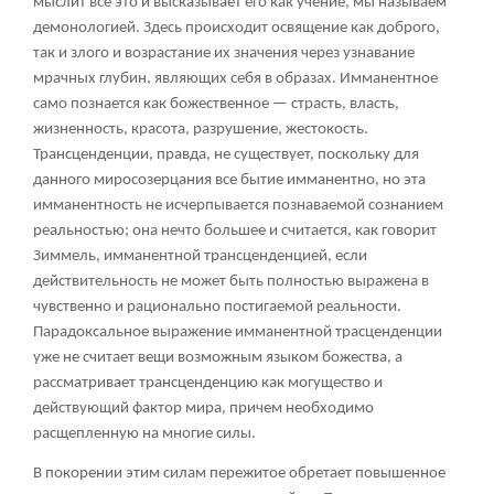
мыслит все это и высказывает его как учение, мы называем
демонологией. Здесь происходит освящение как доброго,
так и злого и возрастание их значения через узнавание
мрачных глубин, являющих себя в образах. Имманентное
само познается как божественное — страсть, власть,
жизненность, красота, разрушение, жестокость.
Трансценденции, правда, не существует, поскольку для
данного миросозерцания все бытие имманентно, но эта
имманентность не исчерпывается познаваемой сознанием
реальностью; она нечто большее и считается, как говорит
Зиммель, имманентной трансценденцией, если
действительность не может быть полностью выражена в
чувственно и рационально постигаемой реальности.
Парадоксальное выражение имманентной трасценденции
уже не считает вещи возможным языком божества, а
рассматривает трансценденцию как могущество и
действующий фактор мира, причем необходимо
расщепленную на многие силы.
В покорении этим силам пережитое обретает повышенное