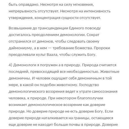
быть оправдано. Несмотря на силу мгновения,
непрерывность отсутствует. Несмотря на интенсивность
утверждения, концентрация сущности отсутствует.
Возвышение до трансценденции Единого повсюду
достигалось преодолением демонологии. Сократ
отстранился от демонов, чтобы следовать своему
даймониуму, а в нем — требование божества. Пророки
преодолевали культ Ваала, чтобы служить Богу.
4) Демонологи я погружен а в природу. Природа считается
последней, превосходящей все необходимостью. Животные
демоничны. И человек ощущает себя демоничным в той
мере, в какой он подобен животному. Господство
демонологического воззрения ведет к утрате самосознания
человека, к природе. При некотором благополучии
возникает демонологическое воззрение как доверие
природе. Но доверие природе не есть доверие Богу. Если
доверие природе наталкивается на границы, остающееся
еще доверие не находит больше почвы в природе. Доверие