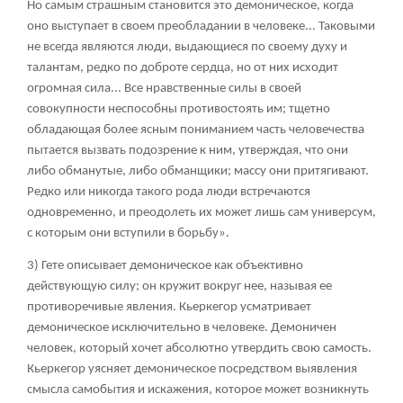
Но самым страшным становится это демоническое, когда
оно выступает в своем преобладании в человеке... Таковыми
не всегда являются люди, выдающиеся по своему духу и
талантам, редко по доброте сердца, но от них исходит
огромная сила... Все нравственные силы в своей
совокупности неспособны противостоять им; тщетно
обладающая более ясным пониманием часть человечества
пытается вызвать подозрение к ним, утверждая, что они
либо обманутые, либо обманщики; массу они притягивают.
Редко или никогда такого рода люди встречаются
одновременно, и преодолеть их может лишь сам универсум,
с которым они вступили в борьбу».
3) Гете описывает демоническое как объективно
действующую силу; он кружит вокруг нее, называя ее
противоречивые явления. Кьеркегор усматривает
демоническое исключительно в человеке. Демоничен
человек, который хочет абсолютно утвердить свою самость.
Кьеркегор уясняет демоническое посредством выявления
смысла самобытия и искажения, которое может возникнуть