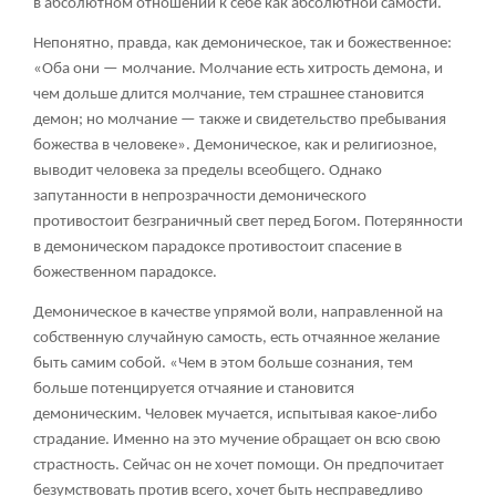
в абсолютном отношении к себе как абсолютной самости.
Непонятно, правда, как демоническое, так и божественное:
«Оба они — молчание. Молчание есть хитрость демона, и
чем дольше длится молчание, тем страшнее становится
демон; но молчание — также и свидетельство пребывания
божества в человеке». Демоническое, как и религиозное,
выводит человека за пределы всеобщего. Однако
запутанности в непрозрачности демонического
противостоит безграничный свет перед Богом. Потерянности
в демоническом парадоксе противостоит спасение в
божественном парадоксе.
Демоническое в качестве упрямой воли, направленной на
собственную случайную самость, есть отчаянное желание
быть самим собой. «Чем в этом больше сознания, тем
больше потенцируется отчаяние и становится
демоническим. Человек мучается, испытывая какое-либо
страдание. Именно на это мучение обращает он всю свою
страстность. Сейчас он не хочет помощи. Он предпочитает
безумствовать против всего, хочет быть несправедливо