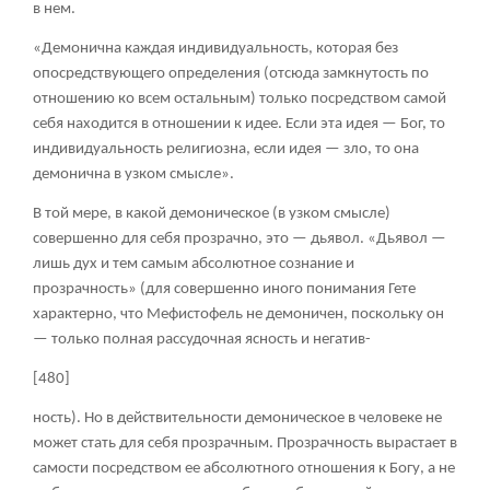
в нем.
«Демонична каждая индивидуальность, которая без
опосредствующего определения (отсюда замкнутость по
отношению ко всем остальным) только посредством самой
себя находится в отношении к идее. Если эта идея — Бог, то
индивидуальность религиозна, если идея — зло, то она
демонична в узком смысле».
В той мере, в какой демоническое (в узком смысле)
совершенно для себя прозрачно, это — дьявол. «Дьявол —
лишь дух и тем самым абсолютное сознание и
прозрачность» (для совершенно иного понимания Гете
характерно, что Мефистофель не демоничен, поскольку он
— только полная рассудочная ясность и негатив-
[480]
ность). Но в действительности демоническое в человеке не
может стать для себя прозрачным. Прозрачность вырастает в
самости посредством ее абсолютного отношения к Богу, а не