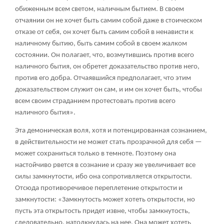
обиженным всем светом, наличным бытием. В своем
отчаянии он не хочет быть самим собой даже в стоическом
отказе от себя, он хочет быть самим собой в ненависти к
наличному бытию, быть самим собой в своем жалком
состоянии. Он полагает, что, возмутившись против всего
наличного бытия, он обретет доказательство против него,
против его добра. Отчаявшийся предполагает, что этим
доказательством служит он сам, и им он хочет быть, чтобы
всем своим страданием протестовать против всего
наличного бытия».
Эта демоническая воля, хотя и потенцированная сознанием,
в действительности не может стать прозрачной для себя —
может сохраниться только в темноте. Поэтому она
настойчиво рвется в сознание и сразу же увеличивает все
силы замкнутости, ибо она сопротивляется открытости.
Отсюда противоречивое переплетение открытости и
замкнутости: «Замкнутость может хотеть открытости, но
пусть эта открытость придет извне, чтобы замкнутость,
следовательно, натолкнулась на нее. Она может хотеть