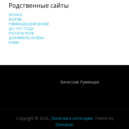
Родственные сайты
ХРОНОС
ФОРУМ
РУМЯНЦЕВСКИЙ МУЗЕЙ
ДО 1917 ГОДА
РУССКОЕ ПОЛЕ
ДОКУМЕНТЫ XX ВЕКА
ИЗМЫ
Понятия И Категории - Исторический Проект ХРОНОС
WEB-редактор
Вячеслав Румянцев
Copyright © 2026,
Понятия и категории
. Theme by
Devsaran
.