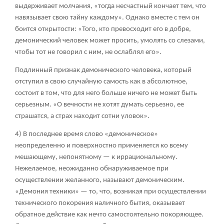
выдерживает молчания, «тогда несчастный кончает тем, что
навязывает свою тайну каждому». Однако вместе с тем он
боится открытости: «Того, кто превосходит его в добре,
демонический человек может просить, умолять со слезами,
чтобы тот не говорил с ним, не ослаблял его».
Подлинный признак демонического человека, который
отступил в свою случайную самость как в абсолютное,
состоит в том, что для него больше ничего не может быть
серьезным. «О вечности не хотят думать серьезно, ее
страшатся, а страх находит сотни уловок».
4) В последнее время слово «демоническое»
неопределенно и поверхностно применяется ко всему
мешающему, непонятному — к иррациональному.
Нежелаемое, неожиданно обнаруживаемое при
осуществлении желанного, называют демоническим.
«Демония техники» — то, что, возникая при осуществлении
технического покорения наличного бытия, оказывает
обратное действие как нечто самостоятельно покоряющее.