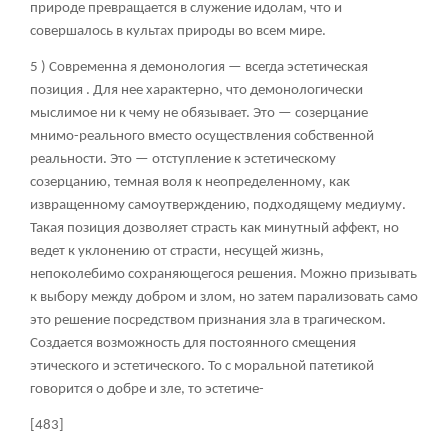
природе превращается в служение идолам, что и
совершалось в культах природы во всем мире.
5 ) Современна я демонология — всегда эстетическая
позиция . Для нее характерно, что демонологически
мыслимое ни к чему не обязывает. Это — созерцание
мнимо-реального вместо осуществления собственной
реальности. Это — отступление к эстетическому
созерцанию, темная воля к неопределенному, как
извращенному самоутверждению, подходящему медиуму.
Такая позиция дозволяет страсть как минутный аффект, но
ведет к уклонению от страсти, несущей жизнь,
непоколебимо сохраняющегося решения. Можно призывать
к выбору между добром и злом, но затем парализовать само
это решение посредством признания зла в трагическом.
Создается возможность для постоянного смещения
этического и эстетического. То с моральной патетикой
говорится о добре и зле, то эстетиче-
[483]