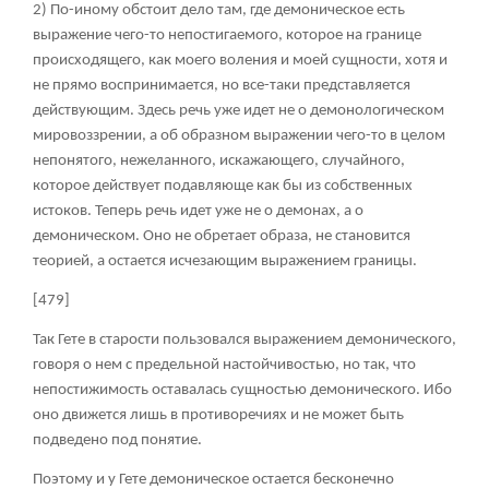
2) По-иному обстоит дело там, где демоническое есть
выражение чего-то непостигаемого, которое на границе
происходящего, как моего воления и моей сущности, хотя и
не прямо воспринимается, но все-таки представляется
действующим. Здесь речь уже идет не о демонологическом
мировоззрении, а об образном выражении чего-то в целом
непонятого, нежеланного, искажающего, случайного,
которое действует подавляюще как бы из собственных
истоков. Теперь речь идет уже не о демонах, а о
демоническом. Оно не обретает образа, не становится
теорией, а остается исчезающим выражением границы.
[479]
Так Гете в старости пользовался выражением демонического,
говоря о нем с предельной настойчивостью, но так, что
непостижимость оставалась сущностью демонического. Ибо
оно движется лишь в противоречиях и не может быть
подведено под понятие.
Поэтому и у Гете демоническое остается бесконечно