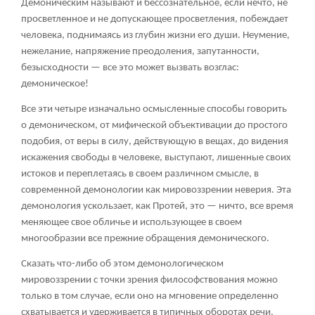
Демоническим называют и бессознательное, если нечто, не
просветленное и не допускающее просветления, побеждает
человека, поднимаясь из глубин жизни его души. Неумение,
нежелание, напряжение преодоления, запутанности,
безысходности — все это может вызвать возглас:
демоническое!
Все эти четыре изначально осмысленные способы говорить
о демоническом, от мифической объективации до простого
подобия, от веры в силу, действующую в вещах, до видения
искажения свободы в человеке, выступают, лишенные своих
истоков и переплетаясь в своем различном смысле, в
современной демонологии как мировоззрении неверия. Эта
демонология ускользает, как Протей, это — ничто, все время
меняющее свое обличье и использующее в своем
многообразии все прежние обращения демонического.
Сказать что-либо об этом демонологическом
мировоззрении с точки зрения философствования можно
только в том случае, если оно на мгновение определенно
схватывается и удерживается в типичных оборотах речи.