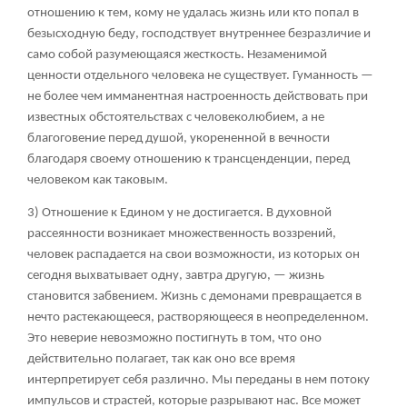
отношению к тем, кому не удалась жизнь или кто попал в
безысходную беду, господствует внутреннее безразличие и
само собой разумеющаяся жесткость. Незаменимой
ценности отдельного человека не существует. Гуманность —
не более чем имманентная настроенность действовать при
известных обстоятельствах с человеколюбием, а не
благоговение перед душой, укорененной в вечности
благодаря своему отношению к трансценденции, перед
человеком как таковым.
3) Отношение к Едином у не достигается. В духовной
рассеянности возникает множественность воззрений,
человек распадается на свои возможности, из которых он
сегодня выхватывает одну, завтра другую, — жизнь
становится забвением. Жизнь с демонами превращается в
нечто растекающееся, растворяющееся в неопределенном.
Это неверие невозможно постигнуть в том, что оно
действительно полагает, так как оно все время
интерпретирует себя различно. Мы переданы в нем потоку
импульсов и страстей, которые разрывают нас. Все может