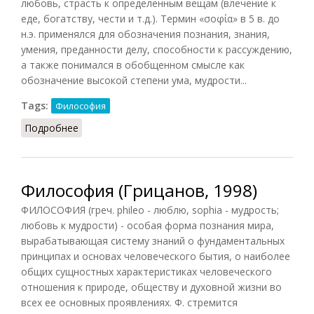
любовь, страсть к определенным вещам (влечение к
еде, богатству, чести и т.д.). Термин «σοφία» в 5 в. до
н.э. применялся для обозначения познания, знания,
умения, преданности делу, способности к рассуждению,
а также понимался в обобщенном смысле как
обозначение высокой степени ума, мудрости...
Tags:
Философия
Подробнее
о Философия (НФЭ, 2010)
Философия (Грицанов, 1998)
ФИЛОСОФИЯ (греч. phileo - люблю, sophia - мудрость;
любовь к мудрости) - особая форма познания мира,
вырабатывающая систему знаний о фундаментальных
принципах и основах человеческого бытия, о наиболее
общих сущностных характеристиках человеческого
отношения к природе, обществу и духовной жизни во
всех ее основных проявлениях. Ф. стремится