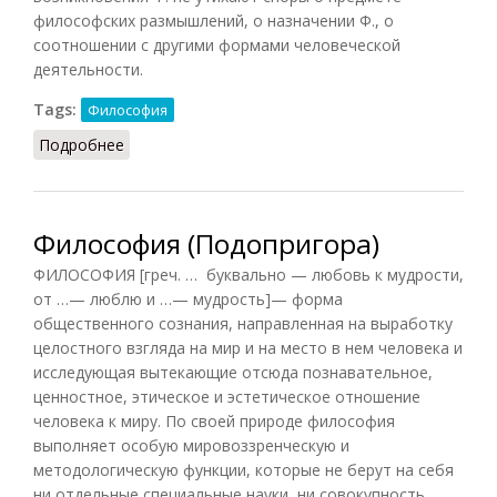
философских размышлений, о назначении Ф., о
соотношении с другими формами человеческой
деятельности.
Tags:
Философия
Подробнее
о Философия (Кириленко, Шевцов, 2010)
Философия (Подопригора)
ФИЛОСОФИЯ [греч. … буквально — любовь к мудрости,
от …— люблю и …— мудрость]— форма
общественного сознания, направленная на выработку
целостного взгляда на мир и на место в нем человека и
исследующая вытекающие отсюда познавательное,
ценностное, этическое и эстетическое отношение
человека к миру. По своей природе философия
выполняет особую мировоззренческую и
методологическую функции, которые не берут на себя
ни отдельные специальные науки, ни совокупность