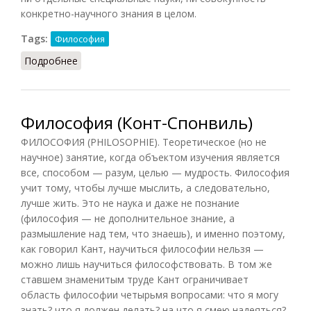
конкретно-научного знания в целом.
Tags:
Философия
Подробнее
о Философия (Подопригора)
Философия (Конт-Спонвиль)
ФИЛОСОФИЯ (PHILOSOPHIE). Теоретическое (но не
научное) занятие, когда объектом изучения является
все, способом — разум, целью — мудрость. Философия
учит тому, чтобы лучше мыслить, а следовательно,
лучше жить. Это не наука и даже не познание
(философия — не дополнительное знание, а
размышление над тем, что знаешь), и именно поэтому,
как говорил Кант, научиться философии нельзя —
можно лишь научиться философствовать. В том же
ставшем знаменитым труде Кант ограничивает
область философии четырьмя вопросами: что я могу
знать? что я должен делать? на что я смею надеяться?