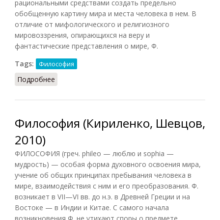
рациональными средствами создать предельно
обобщенную картину мира и места человека в нем. В
отличие от мифологического и религиозного
мировоззрения, опирающихся на веру и
фантастические представления о мире, Ф.
Tags:
Философия
Подробнее
о Философия (Грицанов, 1998)
Философия (Кириленко, Шевцов,
2010)
ФИЛОСОФИЯ (греч. phileo — люблю и sophia —
мудрость) — особая форма духовного освоения мира,
учение об общих принципах пребывания человека в
мире, взаимодействия с ним и его преобразования. Ф.
возникает в VII—VI вв. до н.э. в Древней Греции и на
Востоке — в Индии и Китае. С самого начала
возникновения Ф. не утихают споры о предмете