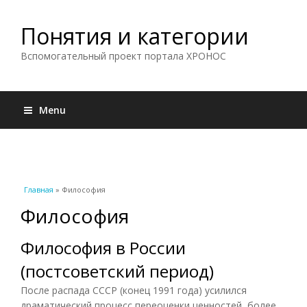
Понятия и категории
Вспомогательный проект портала ХРОНОС
Menu
Вы здесь
Главная
» Философия
Философия
Философия в России
(постсоветский период)
После распада СССР (конец 1991 года) усилился
драматический процесс переоценки ценностей, более