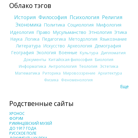
Облако тэгов
История
Философия
Психология
Религия
Экономика
Политика
Социология
Мифология
Идеология
Право
Мусульманство
Этнология
Этика
Наука
Логика
Педагогика
Методология
Языкознание
Литература
Искусство
Археология
Демография
География
Экология
Военные
Культура
Дипломатия
Документы
Китайская философия
Биология
Информатика
Антропология
Теология
Эстетика
Математика
Риторика
Мировоззрение
Архитектура
Физика
Феноменология
Еще
Родственные сайты
ХРОНОС
ФОРУМ
РУМЯНЦЕВСКИЙ МУЗЕЙ
ДО 1917 ГОДА
РУССКОЕ ПОЛЕ