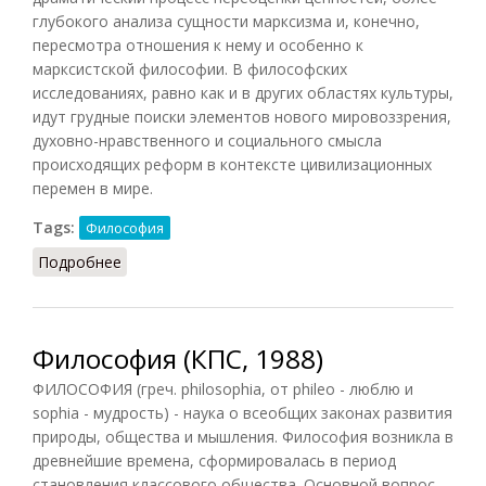
глубокого анализа сущности марксизма и, конечно,
пересмотра отношения к нему и особенно к
марксистской философии. В философских
исследованиях, равно как и в других областях культуры,
идут грудные поиски элементов нового мировоззрения,
духовно-нравственного и социального смысла
происходящих реформ в контексте цивилизационных
перемен в мире.
Tags:
Философия
Подробнее
о Философия в России (постсоветский период)
Философия (КПС, 1988)
ФИЛОСОФИЯ (греч. philosophia, от phileo - люблю и
sophia - мудрость) - наука о всеобщих законах развития
природы, общества и мышления. Философия возникла в
древнейшие времена, сформировалась в период
становления классового общества. Основной вопрос