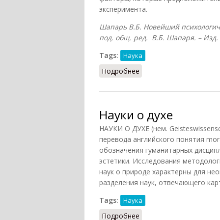
эксперимента.
Шапарь В.Б. Новейший психологичес
под. общ. ред. В.Б. Шапаря. – Изд. 
Tags:
Наука
Подробнее
о Переменная
Науки о духе
НАУКИ О ДУХЕ (нем. Geisteswissens
перевода английского понятия moral
обозначения гуманитарных дисципли
эстетики. Исследования методологи
наук о природе характерны для не
разделения наук, отвечающего кар
Tags:
Наука
Подробнее
о Науки о духе