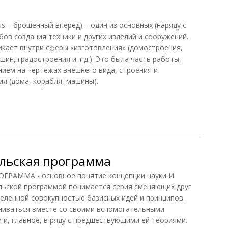
s – брошенный вперед) – один из основных (наряду с
ов создания техники и других изделий и сооружений.
кает внутри сферы «изготовления» (домостроения,
ин, градостроения и т.д.). Это была часть работы,
нием на чертежах внешнего вида, строения и
я (дома, корабля, машины).
льская программа
РАММА - основное понятие концепции науки И.
льской программой понимается серия сменяющих друг
еленной совокупностью базисных идей и принципов.
ниваться вместе со своими вспомогательными
 и, главное, в ряду с предшествующими ей теориями.