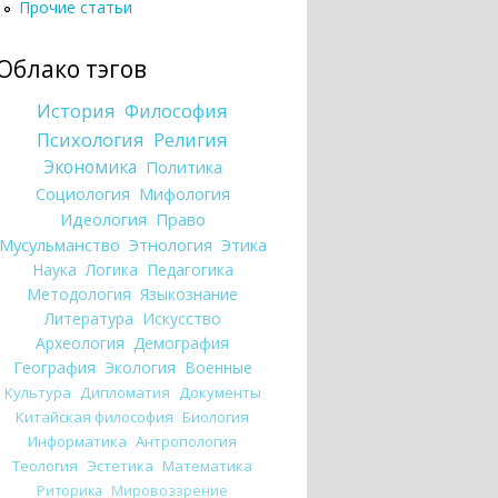
Прочие статьи
Облако тэгов
История
Философия
Психология
Религия
Экономика
Политика
Социология
Мифология
Идеология
Право
Мусульманство
Этнология
Этика
Наука
Логика
Педагогика
Методология
Языкознание
Литература
Искусство
Археология
Демография
География
Экология
Военные
Культура
Дипломатия
Документы
Китайская философия
Биология
Информатика
Антропология
Теология
Эстетика
Математика
Риторика
Мировоззрение