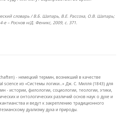
кий словарь / В.Б. Шапарь, В.Е. Рассоха, О.В. Шапарь;
4-е – Роснов н/Д. Феникс, 2009, с. 371.
chaften) - немецкий термин, возникший в качестве
 science из «Системы логики...» Дж. С. Милля (1843) для
н - истории, филологии, социологии, теологии, этики,
ческих и онтологических различий основ наук о духе и
окантианства и ведут к закреплению традиционного
тезианскому дуализму духа и природы.