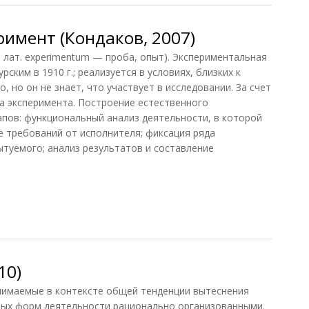
имент (Кондаков, 2007)
т. experimentum — проба, опыт). Экспериментальная
рским в 1910 г.; реализуется в условиях, близких к
 но он не знает, что участвует в исследовании. За счет
а эксперимента. Построение естественного
апов: функциональный анализ деятельности, в которой
е требований от исполнителя; фиксация ряда
туемого; анализ результатов и составление
мент (Кондаков, 2007)
10)
маемые в контексте общей тенденции вытеснения
ных форм деятельности рационально организованными.