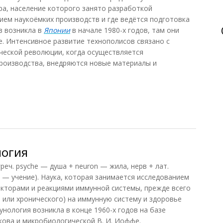
а, население которого занято разработкой
ием наукоёмких производств и где ведётся подготовка
в возникла в
Японии
в начале 1980-х годов, там они
. Интенсивное развитие технополисов связано с
ческой революции, когда осуществляется
роизводства, внедряются новые материалы и
огия
 psyche — душа + neuron — жила, нерв + лат.
 — учение). Наука, которая занимается исследованием
кторами и реакциями иммунной системы, прежде всего
 или хронического) на иммунную систему и здоровье
нология возникла в конце 1960-х годов на базе
кова и микробиологической В. И. Иоффе.