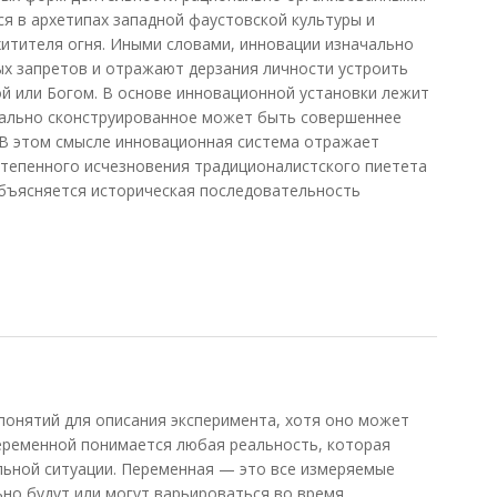
я в архетипах западной фаустовской культуры и
итителя огня. Иными словами, инновации изначально
х запретов и отражают дерзания личности устроить
ой или Богом. В основе инновационной установки лежит
онально сконструированное может быть совершеннее
 В этом смысле инновационная система отражает
степенного исчезновения традиционалистского пиетета
объясняется историческая последовательность
0)
онятий для описания эксперимента, хотя оно может
еременной понимается любая реальность, которая
льной ситуации. Переменная — это все измеряемые
но будут или могут варьироваться во время