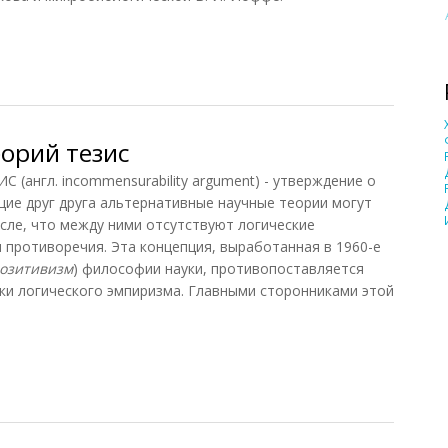
гия
орий тезис
нгл. incommensurability argument) - утверждение о
ие друг друга альтернативные научные теории могут
ле, что между ними отсутствуют логические
 противоречия. Эта концепция, выработанная в 1960-е
озитивизм
) философии науки, противопоставляется
ки логического эмпиризма. Главными сторонниками этой
рий тезис