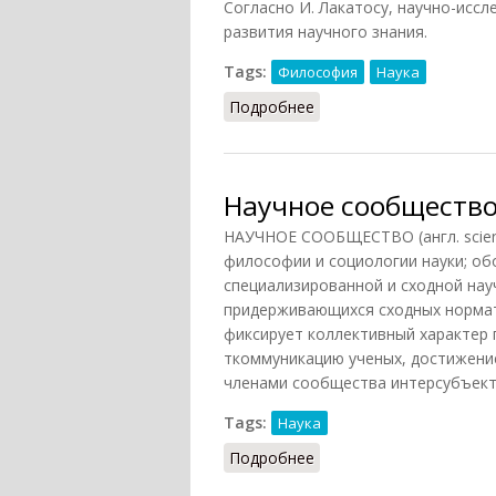
Согласно И. Лакатосу, научно-исс
развития научного знания.
Tags:
Философия
Наука
Подробнее
о Научно-исследовател
Научное сообществ
НАУЧНОЕ СООБЩЕСТВО (англ. scienti
философии и социологии науки; об
специализированной и сходной нау
придерживающихся сходных нормати
фиксирует коллективный характер
ткоммуникацию ученых, достижение
членами сообщества интерсубъект
Tags:
Наука
Подробнее
о Научное сообщество