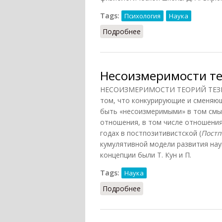
Tags:
Психология
Наука
Подробнее
о Психонейроиммуноло
Несоизмеримости те
НЕСОИЗМЕРИМОСТИ ТЕОРИЙ ТЕЗИС (а
том, что конкурирующие и сменяющ
быть «несоизмеримыми» в том смыс
отношения, в том числе отношения
годах в постпозитивистской (
Постп
кумулятивной модели развития нау
концепции были Т. Кун и П.
Tags:
Наука
Подробнее
о Несоизмеримости тео