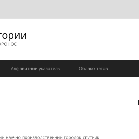
гории
 ХРОНОС
Алфавитный указатель
Облако тэгов
й научно-производственный городок-спутник