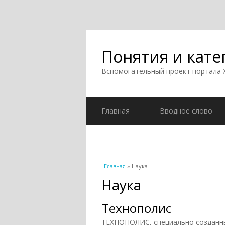
Понятия и кате
Вспомогательный проект портала
Главная
Вводное слово
Вы здесь
Главная
» Наука
Наука
Технополис
ТЕХНОПОЛИС, специально созданны