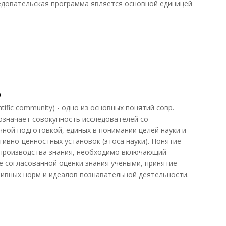
ледовательская программа является основной единицей
ьская программа
о
fic community) - одно из основных понятий совр.
означает совокупность исследователей со
чной подготовкой, единых в понимании целей науки и
вно-ценностных установок (этоса науки). Понятие
 производства знания, необходимо включающий
 согласованной оценки знания учеными, принятие
ивных норм и идеалов познавательной деятельности.