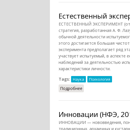
Естественный экспер
ЕСТЕСТВЕННЫЙ ЭКСПЕРИМЕНТ (от ла
стратегия, разработанная А. Ф. Лазу
обычной деятельности испытуемого,
этого достигается большая чистот
эксперимента предполагает ряд эт
участвует испытуемый, в аспекте е
наблюдений за деятельностью испы
характеристики личности.
Tags:
Наука
Психология
Подробнее
о Естественный экспери
Инновации (НФЭ, 20
ИННОВАЦИИ — нововведения, пони
традиционных, архаичных и кустар