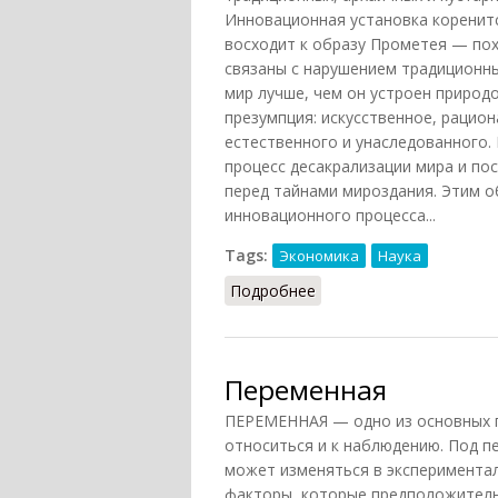
Инновационная установка коренитс
восходит к образу Прометея — пох
связаны с нарушением традиционны
мир лучше, чем он устроен природ
презумпция: искусственное, раци
естественного и унаследованного.
процесс десакрализации мира и по
перед тайнами мироздания. Этим 
инновационного процесса...
Tags:
Экономика
Наука
Подробнее
о Инновации (НФЭ, 201
Переменная
ПЕРЕМЕННАЯ — одно из основных п
относиться и к наблюдению. Под п
может изменяться в эксперимента
факторы, которые предположитель