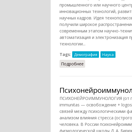
промышленного или научного центр
инновационных технологий, развит
научных кадров. Идея технополисо
получили широкое распространение
современным этапом научно-техни
автоматизация и электронизация п
технологии...
Tags:
Демография
Наука
Подробнее
о Технополис
Психонейроиммунол
ПСИХОНЕЙРОИММУНОЛОГИЯ (от греч.
immunitas — освобождение + logos
связей между психологическими фа
анализом влияния стресса (острого
человека. В России психонейроимму
физиологической школы Д. А. Бирю