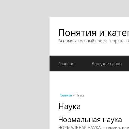
Понятия и кате
Вспомогательный проект портала
Главная
Вводное слово
Вы здесь
Главная
» Наука
Наука
Нормальная наука
НОРМАЛЬНАЯ НАУКА – термин, введ