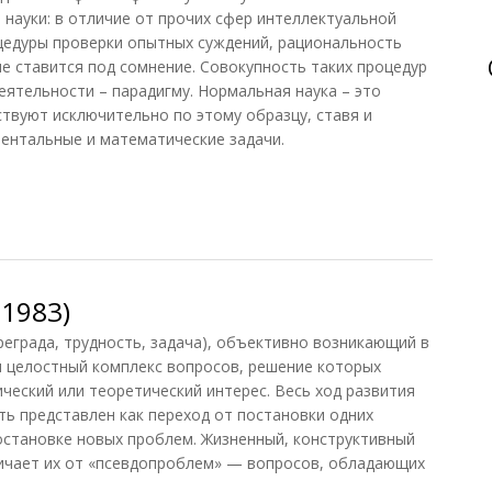
науки: в отличие от прочих сфер интеллектуальной
цедуры проверки опытных суждений, рациональность
е ставится под сомнение. Совокупность таких процедур
еятельности – парадигму. Нормальная наука – это
ствуют исключительно по этому образцу, ставя и
ентальные и математические задачи.
1983)
еграда, трудность, задача), объективно возникающий в
и целостный комплекс вопросов, решение которых
ческий или теоретический интерес. Весь ход развития
ь представлен как переход от постановки одних
постановке новых проблем. Жизненный, конструктивный
ичает их от «псевдопроблем» — вопросов, обладающих