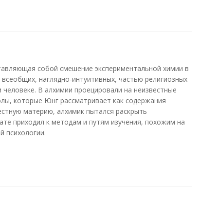
)
авляющая собой смешение экспериментальной химии в
 всеобщих, наглядно-интуитивных, частью религиозных
и человеке. В алхимии проецировали на неизвестные
олы, которые Юнг рассматривает как содержания
естную материю, алхимик пытался раскрыть
ате приходил к методам и путям изучения, похожим на
й психологии.