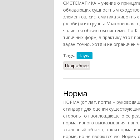
СИСТЕМАТИКА – учение о принципа
обладающих сущностным сходством
элементов, систематика животных 
(особи) и их группы. Узаконенная 
является объектом системы. По К. 
типичных форм; в практику этот пр
задан точно, хотя и не ограничен ч
Tags:
Наука
Подробнее
о Систематика
Норма
НОРМА (от лат. norma – руководящ
стандарт для оценки существующих
стороны, от воплощающего ее реал
нормативного высказывания, напр.
эталонный объект, так и норматив
норме, но не являются ею. Нормы 