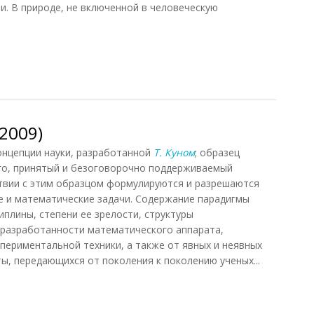
и. В природе, не включенной в человеческую
2009)
нцепции науки, разработанной
Т. Куном
; образец
го, принятый и безоговорочно поддерживаемый
твии с этим образцом формулируются и разрешаются
е и математические задачи. Содержание парадигмы
иплины, степени ее зрелости, структуры
 разработанности математического аппарата,
периментальной техники, а также от явных и неявных
ы, передающихся от поколения к поколению ученых...
009)