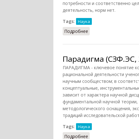
потребности и соответственно цел
деятельность, норм нет.
Tags:
Наука
Подробнее
о Норма
Парадигма (СЗФ.ЭС, 
ПАРАДИГМА - ключевое понятие ко
рациональной деятельности учено
научным сообществом; в соответс
концептуальные, инструментальны
зависит от характера научной дисц
фундаментальной научной теории,
методологического оснащения, экс
традиций исследовательской работ
Tags:
Наука
Подробнее
о Парадигма (СЗФ.ЭС, 2