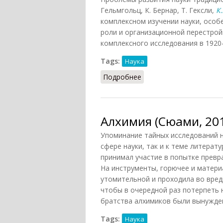
Гельмгольц, К. Бернар, Т. Гексли,
К
комплексном изучении науки, осо
роли и организационной перестрой
комплексного исследования в 1920–3
Tags:
Наука
Подробнее
о Науковедение
Алхимия (Сюами, 20
Упоминание тайных исследований н
сфере науки, так и к теме литерат
принимал участие в попытке превр
На инструменты, горючее и матери
утомительной и проходила во вредн
чтобы в очередной раз потерпеть 
братства алхимиков были вынужден
Tags:
Наука