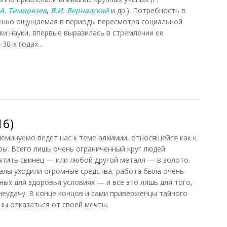
.А. Тимирязев
,
В.И. Вернадский
и др.). Потребность в
бенно ощущаемая в периоды пересмотра социальной
ки науки, впервые выразилась в стремлении ее
0-х годах...
16)
еминуемо ведет нас к теме алхимии, относящейся как к
уры. Всего лишь очень ограниченный круг людей
атить свинец — или любой другой металл — в золото.
алы уходили огромные средства, работа была очень
ых для здоровья условиях — и все это лишь для того,
неудачу. В конце концов и сами приверженцы тайного
ы отказаться от своей мечты.