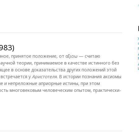
1983)
983)
нное, принятое положение, от αξιоω — считаю
аучной теории, принимаемое в качестве истинного без
ащее в основе доказательства других положений этой
 встречается у
Аристотеля
. В истории познания аксиомы
е и непреложные априорные истины, при этом
ность многовековым человеческим опытом, практически-
83)