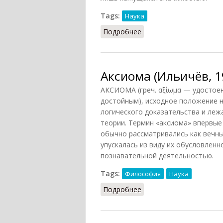
Tags:
Наука
Подробнее
о Проблема (Ильичёв, 
Аксиома (Ильичёв, 1
АКСИОМА (греч. αξίωμα — удостое
достойным), исходное положение н
логического доказательства и леж
теории. Термин «аксиома» впервые
обычно рассматривались как вечны
упускалась из виду их обусловлен
познавательной деятельностью.
Tags:
Философия
Наука
Подробнее
о Аксиома (Ильичёв, 19