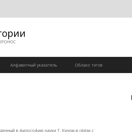
гории
 ХРОНОС
Алфавитный указатель
Облако тэгов
енный в философию науки Т. Куном в связи с