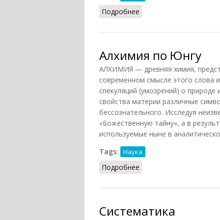
Подробнее
о Алхимия (Сюами, 2016
Алхимия по Юнгу
АЛХИМИЯ — древняя химия, предст
современном смысле этого слова и
спекуляций (умозрений) о природе 
свойства материи различные симв
бессознательного. Исследуя неизв
«Божественную тайну», а в результ
используемые ныне в аналитическо
Tags:
Наука
Подробнее
о Алхимия по Юнгу
Систематика