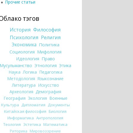
Прочие статьи
Облако тэгов
История
Философия
Психология
Религия
Экономика
Политика
Социология
Мифология
Идеология
Право
Мусульманство
Этнология
Этика
Наука
Логика
Педагогика
Методология
Языкознание
Литература
Искусство
Археология
Демография
География
Экология
Военные
Культура
Дипломатия
Документы
Китайская философия
Биология
Информатика
Антропология
Теология
Эстетика
Математика
Риторика
Мировоззрение