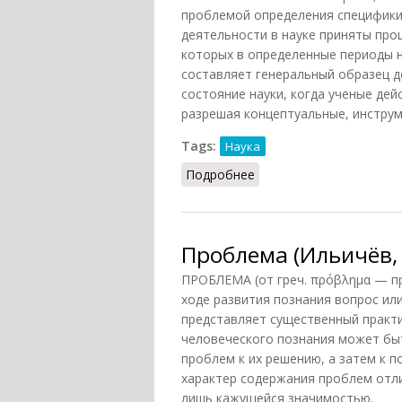
проблемой определения специфики 
деятельности в науке приняты про
которых в определенные периоды н
составляет генеральный образец д
состояние науки, когда ученые дей
разрешая концептуальные, инструм
Tags:
Наука
Подробнее
о Нормальная наука
Проблема (Ильичёв, 
ПРОБЛЕМА (от греч. πρόβλημα — пр
ходе развития познания вопрос ил
представляет существенный практи
человеческого познания может быт
проблем к их решению, а затем к 
характер содержания проблем отл
лишь кажущейся значимостью.