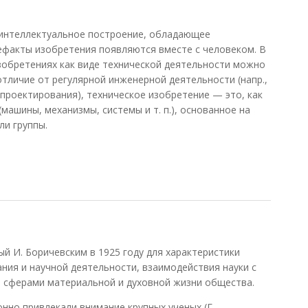
интеллектуальное построение, обладающее
ефакты изобретения появляются вместе с человеком. В
зобретениях как виде технической деятельности можно
отличие от регулярной инженерной деятельности (напр.,
проектирования), техническое изобретение — это, как
(машины, механизмы, системы и т. п.), основанное на
ли группы.
 И. Боричевским в 1925 году для характеристики
ания и научной деятельности, взаимодействия науки с
, сферами материальной и духовной жизни общества.
нно привлекали внимание крупных ученых (Г.