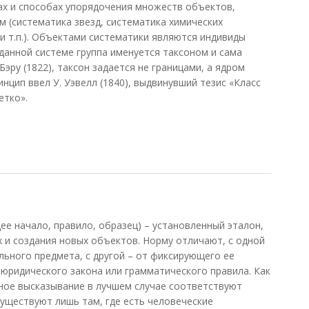
х и способах упорядочения множеств объектов,
 (систематика звезд, систематика химических
и т.п.). Объектами систематики являются индивиды
в данной системе группа именуется таксоном и сама
Бэру (1822), таксон задается не границами, а ядром
инцип ввел У. Уэвелл (1840), выдвинувший тезис «Класс
етко».
ее начало, правило, образец) – установленный эталон,
 и создания новых объектов. Норму отличают, с одной
ьного предмета, с другой – от фиксирующего ее
 юридического закона или грамматического правила. Как
ное высказывание в лучшем случае соответствуют
существуют лишь там, где есть человеческие