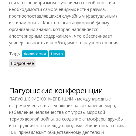
связан с априоризмом – учением о всеобщности и
необходимости самоочевидных истин разума,
противопоставлявшихся случайным (фактуальным)
истинам опыта. Кант полагал априорной форму
организации знания, которая наполняется
апостериорным содержанием, что обеспечивает
универсальность и необходимость научного знания.
Tags:
Философия
Наука
Подробнее
о Апостериори и априори
Пагуошские конференции
ПАГУОШСКИЕ КОНФЕРЕНЦИИ - международные
встречи ученых, выступающих за сохранение мира,
избавление человечества от угрозы мировой
термоядерной войны, за создание атмосферы дружбы
и сотрудничества между народами. Инициатива созыва
П. к. принадлежит общественному деятелю и