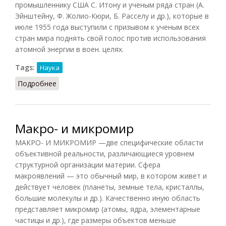
промышленнику США С. Итону и ученым ряда стран (А.
Эйнштейну, Ф. Жолио-Кюри, Б. Расселу и др.), которые в
июле 1955 года выступили с призывом к ученым всех
стран мира поднять свой голос против использования
атомной энергии в воен. целях.
Tags:
Наука
Подробнее
о Пагуошские конференции
Макро- и микромир
МАКРО- И МИКРОМИР —две специфические области
объективной реальности, различающиеся уровнем
структурной организации материи. Сфера
макроявлений — это обычный мир, в котором живет и
действует человек (планеты, земные тела, кристаллы,
большие молекулы и др.). Качественно иную область
представляет микромир (атомы, ядра, элементарные
частицы и др.), где размеры объектов меньше