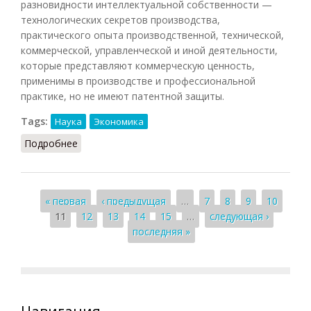
разновидности интеллектуальной собственности —
технологических секретов производства,
практического опыта производственной, технической,
коммерческой, управленческой и иной деятельности,
которые представляют коммерческую ценность,
применимы в производстве и профессиональной
практике, но не имеют патентной защиты.
Tags:
Наука
Экономика
Подробнее
о Ноу-хау (БЮЭ, 2010)
Страницы
« первая
‹ предыдущая
…
7
8
9
10
11
12
13
14
15
…
следующая ›
последняя »