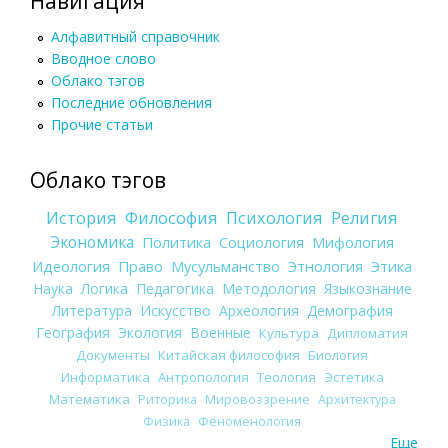
Навигация
Алфавитный справочник
Вводное слово
Облако тэгов
Последние обновления
Прочие статьи
Облако тэгов
История
Философия
Психология
Религия
Экономика
Политика
Социология
Мифология
Идеология
Право
Мусульманство
Этнология
Этика
Наука
Логика
Педагогика
Методология
Языкознание
Литература
Искусство
Археология
Демография
География
Экология
Военные
Культура
Дипломатия
Документы
Китайская философия
Биология
Информатика
Антропология
Теология
Эстетика
Математика
Риторика
Мировоззрение
Архитектура
Физика
Феноменология
Еще