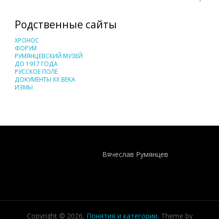
Родственные сайты
ХРОНОС
ФОРУМ
РУМЯНЦЕВСКИЙ МУЗЕЙ
ДО 1917 ГОДА
РУССКОЕ ПОЛЕ
ДОКУМЕНТЫ XX ВЕКА
ИЗМЫ
Понятия И Категории - Исторический Проект ХРОНОС
WEB-редактор
Вячеслав Румянцев
Copyright © 2026,
Понятия и категории
. Theme by