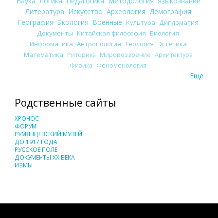
Наука
Логика
Педагогика
Методология
Языкознание
Литература
Искусство
Археология
Демография
География
Экология
Военные
Культура
Дипломатия
Документы
Китайская философия
Биология
Информатика
Антропология
Теология
Эстетика
Математика
Риторика
Мировоззрение
Архитектура
Физика
Феноменология
Еще
Родственные сайты
ХРОНОС
ФОРУМ
РУМЯНЦЕВСКИЙ МУЗЕЙ
ДО 1917 ГОДА
РУССКОЕ ПОЛЕ
ДОКУМЕНТЫ XX ВЕКА
ИЗМЫ