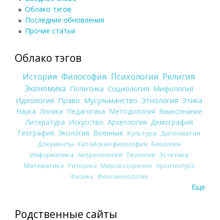
Облако тэгов
Последние обновления
Прочие статьи
Облако тэгов
История
Философия
Психология
Религия
Экономика
Политика
Социология
Мифология
Идеология
Право
Мусульманство
Этнология
Этика
Наука
Логика
Педагогика
Методология
Языкознание
Литература
Искусство
Археология
Демография
География
Экология
Военные
Культура
Дипломатия
Документы
Китайская философия
Биология
Информатика
Антропология
Теология
Эстетика
Математика
Риторика
Мировоззрение
Архитектура
Физика
Феноменология
Еще
Родственные сайты