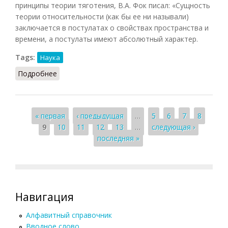
принципы теории тяготения, В.А. Фок писал: «Сущность
теории относительности (как бы ее ни называли)
заключается в постулатах о свойствах пространства и
времени, а постулаты имеют абсолютный характер.
Tags:
Наука
Подробнее
о Сохранения принципы
Страницы
« первая
‹ предыдущая
…
5
6
7
8
9
10
11
12
13
…
следующая ›
последняя »
Навигация
Алфавитный справочник
Вводное слово