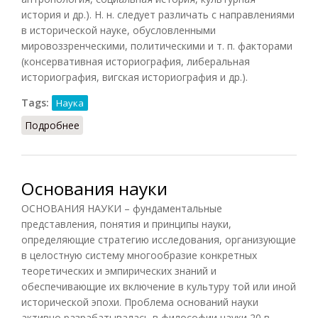
история и др.). Н. н. следует различать с направлениями
в исторической науке, обусловленными
мировоззренческими, политическими и т. п. факторами
(консервативная историография, либеральная
историография, вигская историография и др.).
Tags:
Наука
Подробнее
о Научное направление
Основания науки
ОСНОВАНИЯ НАУКИ – фундаментальные
представления, понятия и принципы науки,
определяющие стратегию исследования, организующие
в целостную систему многообразие конкретных
теоретических и эмпирических знаний и
обеспечивающие их включение в культуру той или иной
исторической эпохи. Проблема оснований науки
активно разрабатывалась в философии науки 20 в.