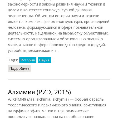
закономерности и законы развития науки и техники в
целом в контексте социокультурной динамики
человечества. Объектом истории науки и техники
является комплекс феноменов культуры, произведений
человека, формирующийся в сфере познавательной
деятельности, нацеленной на выработку объективных,
системно организованных и обоснованных знаний о
мире, а также в сфере производства средств (орудий,
устройств, механизмов и т.
Tags:
История
Наука
Подробнее
о Науки и техники история
Алхимия (РИЭ, 2015)
АЛХИМИЯ (лат. alchimia, alchymia) — особая отрасль
теоретического и практического знания, сочетающая
натурфилософию, магию и технохимические
процедуры, и направленная на преобразование