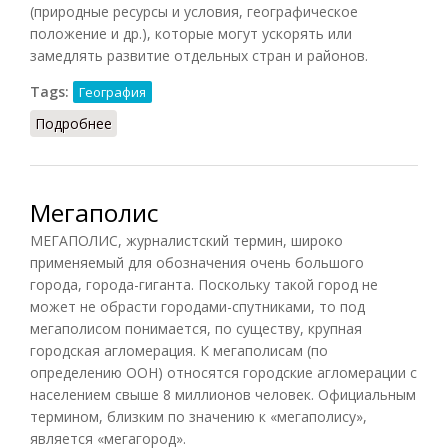
(природные ресурсы и условия, географическое
положение и др.), которые могут ускорять или
замедлять развитие отдельных стран и районов.
Tags:
География
Подробнее
о Географический детерминизм (ГЭС.ПиТ, 1988)
Мегаполис
МЕГАПОЛИС, журналистский термин, широко
применяемый для обозначения очень большого
города, города-гиганта. Поскольку такой город не
может не обрасти городами-спутниками, то под
мегаполисом понимается, по существу, крупная
городская агломерация. К мегаполисам (по
определению ООН) относятся городские агломерации с
населением свыше 8 миллионов человек. Официальным
термином, близким по значению к «мегаполису»,
является «мегагород».