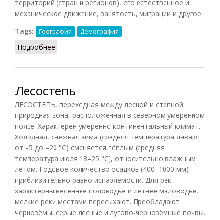
территорий (стран и регионов), его естественное и
механическое движение, занятость, миграции и другое.
Tags:
География
Демография
Подробнее
о Демогеография
Лесостепь
ЛЕСОСТЕПЬ, переходная между лесной и степной
природная зона, расположенная в северном умеренном
поясе. Характерен умеренно континентальный климат.
Холодная, снежная зима (средняя температура января
от –5 до –20 °C) сменяется тёплым (средняя
температура июля 18–25 °C), относительно влажным
летом. Годовое количество осадков (400–1000 мм)
приблизительно равно испаряемости. Для рек
характерны весеннее половодье и летнее маловодье,
мелкие реки местами пересыхают. Преобладают
чернозёмы, серые лесные и лугово-чернозёмные почвы.