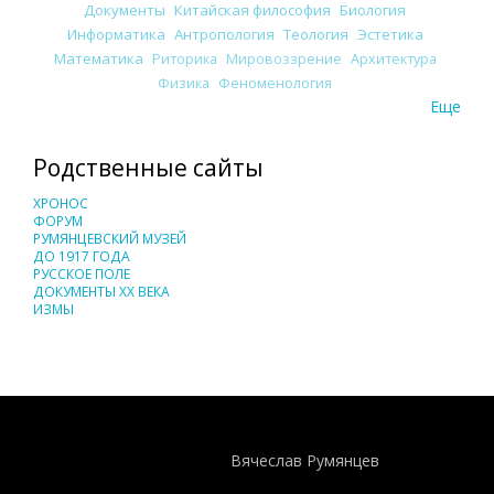
Документы
Китайская философия
Биология
Информатика
Антропология
Теология
Эстетика
Математика
Риторика
Мировоззрение
Архитектура
Физика
Феноменология
Еще
Родственные сайты
ХРОНОС
ФОРУМ
РУМЯНЦЕВСКИЙ МУЗЕЙ
ДО 1917 ГОДА
РУССКОЕ ПОЛЕ
ДОКУМЕНТЫ XX ВЕКА
ИЗМЫ
Понятия И Категории - Исторический Проект ХРОНОС
WEB-редактор
Вячеслав Румянцев