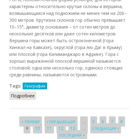
характерны относительно крутые склоны и вершина,
возвышающаяся над подножием не менее чем на 200–
300 метров. Крутизна склонов гор обычно превышает
10–15°, диаметр основания – от сотен метров до
нескольких десятков или даже сотен километров.
Вершина горы может быть остроконечной (гора
Кинжал на Кавказе), округлой (гора Аю-Даг в Крыму)
или плоской (гора Килиманджаро в Африке). Гора с
хорошо выраженной плоской вершиной называется
столовой; одна или несколько гор, одиноко стоящих
среди равнины, называются островными.
Tags:
География
Подробнее
о Гора
Страницы
« первая
‹ предыдущая
…
5
6
7
8
9
10
11
12
13
…
следующая ›
последняя »