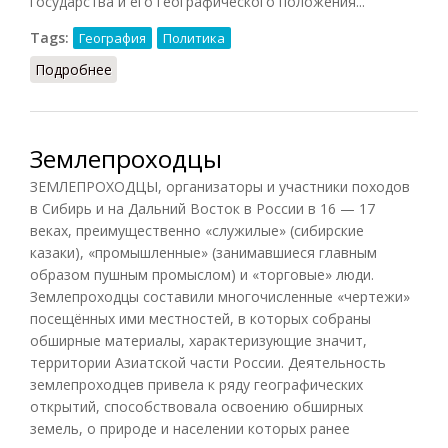
государства и его географического положения...
Tags:
География
Политика
Подробнее
о Геополитика (РИЭ, 2017)
Землепроходцы
ЗЕМЛЕПРОХОДЦЫ, организаторы и участники походов
в Сибирь и на Дальний Восток в России в 16 — 17
веках, преимущественно «служилые» (сибирские
казаки), «промышленные» (занимавшиеся главным
образом пушным промыслом) и «торговые» люди.
Землепроходцы составили многочисленные «чертежи»
посещённых ими местностей, в которых собраны
обширные материалы, характеризующие значит,
территории Азиатской части России. Деятельность
землепроходцев привела к ряду географических
открытий, способствовала освоению обширных
земель, о природе и населении которых ранее