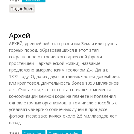
Подробнее
о Глобус
Архей
АРХЕЙ, древнейший этап развития Земли или группы
горных пород, образовавшихся в этот этап;
сокращённое от греческого археозой (время
простейшей – архаической жизни); название
предложено американским геологом Дж. Дана в
1872 году. Одна из двух составных частей докембрия,
или криптозоя. Длительность более 1050 миллионов
лет. Считается, что этот этап начался с момента
консолидации земной коры на планете и появления
одноклеточных организмов, в том числе способных
усваивать энергию солнечных лучей в процессе
фотосинтеза; закончился около 2,5 миллиардов лет
назад.
Tags:
География
Палеогеография