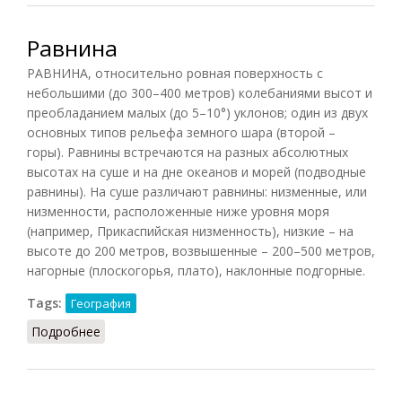
Равнина
РАВНИНА, относительно ровная поверхность с
небольшими (до 300–400 метров) колебаниями высот и
преобладанием малых (до 5–10°) уклонов; один из двух
основных типов рельефа земного шара (второй –
горы). Равнины встречаются на разных абсолютных
высотах на суше и на дне океанов и морей (подводные
равнины). На суше различают равнины: низменные, или
низменности, расположенные ниже уровня моря
(например, Прикаспийская низменность), низкие – на
высоте до 200 метров, возвышенные – 200–500 метров,
нагорные (плоскогорья, плато), наклонные подгорные.
Tags:
География
Подробнее
о Равнина