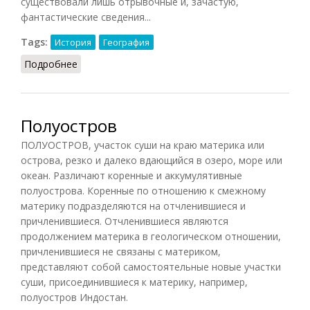
существовали лишь отрывочные и, зачастую,
фантастические сведения...
Tags:
История
География
Подробнее
о Землепроходцы
Полуостров
ПОЛУОСТРОВ, участок суши на краю материка или
острова, резко и далеко вдающийся в озеро, море или
океан. Различают коренные и аккумулятивные
полуострова. Коренные по отношению к смежному
материку подразделяются на отчленившиеся и
причленившиеся. Отчленившиеся являются
продолжением материка в геологическом отношении,
причленившиеся не связаны с материком,
представляют собой самостоятельные новые участки
суши, присоединившиеся к материку, например,
полуостров Индостан.