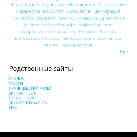
Наука
Логика
Педагогика
Методология
Языкознание
Литература
Искусство
Археология
Демография
География
Экология
Военные
Культура
Дипломатия
Документы
Китайская философия
Биология
Информатика
Антропология
Теология
Эстетика
Математика
Риторика
Мировоззрение
Архитектура
Физика
Феноменология
Еще
Родственные сайты
ХРОНОС
ФОРУМ
РУМЯНЦЕВСКИЙ МУЗЕЙ
ДО 1917 ГОДА
РУССКОЕ ПОЛЕ
ДОКУМЕНТЫ XX ВЕКА
ИЗМЫ