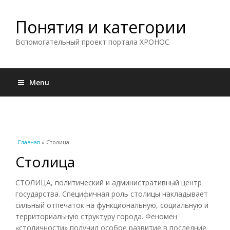
Понятия и категории
Вспомогательный проект портала ХРОНОС
Menu
Вы здесь
Главная
» Столица
Столица
СТОЛИЦА, политический и административный центр
государства. Специфичная роль столицы накладывает
сильный отпечаток на функциональную, социальную и
территориальную структуру города. Феномен
«столичности» получил особое развитие в последние