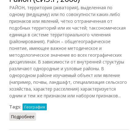
РАЙОН, территория (акватория), выделенная по
одному (ведущему) или по совокупности каких-либо
признаков или явлений, чётко отграниченная от
подобных территорий или их частей; таксономическая
единица в системе территориального членения
(районирования). Район – общегеографическое
понятие, имеющее важное методическое и
методологическое значение во всех географических
дисциплинах. В зависимости от внутренней структуры
различают однородные и узловые районы. В
однородном районе изучаемый объект или явление
(например, почвы, ландшафт, специализация сельского
хозяйства, характер расселения) характеризуется
одним и тем же признаком или набором признаков...
Tags:
География
Подробнее
о Район (СИЭ.Г, 2006)