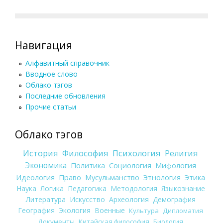
Навигация
Алфавитный справочник
Вводное слово
Облако тэгов
Последние обновления
Прочие статьи
Облако тэгов
История
Философия
Психология
Религия
Экономика
Политика
Социология
Мифология
Идеология
Право
Мусульманство
Этнология
Этика
Наука
Логика
Педагогика
Методология
Языкознание
Литература
Искусство
Археология
Демография
География
Экология
Военные
Культура
Дипломатия
Документы
Китайская философия
Биология