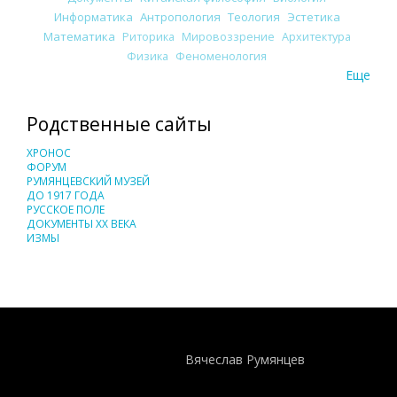
Информатика
Антропология
Теология
Эстетика
Математика
Риторика
Мировоззрение
Архитектура
Физика
Феноменология
Еще
Родственные сайты
ХРОНОС
ФОРУМ
РУМЯНЦЕВСКИЙ МУЗЕЙ
ДО 1917 ГОДА
РУССКОЕ ПОЛЕ
ДОКУМЕНТЫ XX ВЕКА
ИЗМЫ
Понятия И Категории - Исторический Проект ХРОНОС
WEB-редактор
Вячеслав Румянцев