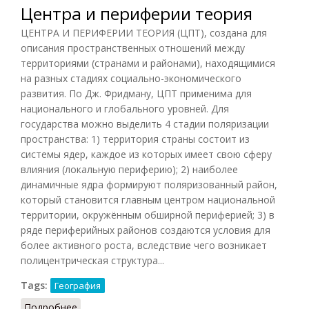
Центра и периферии теория
ЦЕНТРА И ПЕРИФЕРИИ ТЕОРИЯ (ЦПТ), создана для
описания пространственных отношений между
территориями (странами и районами), находящимися
на разных стадиях социально-экономического
развития. По Дж. Фридману, ЦПТ применима для
национального и глобального уровней. Для
государства можно выделить 4 стадии поляризации
пространства: 1) территория страны состоит из
системы ядер, каждое из которых имеет свою сферу
влияния (локальную периферию); 2) наиболее
динамичные ядра формируют поляризованный район,
который становится главным центром национальной
территории, окружённым обширной периферией; 3) в
ряде периферийных районов создаются условия для
более активного роста, вследствие чего возникает
полицентрическая структура...
Tags:
География
Подробнее
о Центра и периферии теория