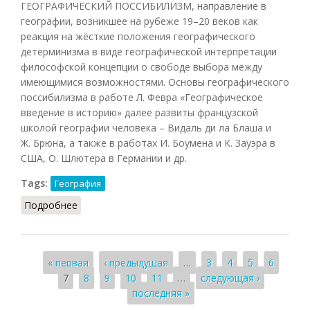
ГЕОГРАФИЧЕСКИЙ ПОССИБИЛИЗМ, направление в
географии, возникшее на рубеже 19–20 веков как
реакция на жёсткие положения географического
детерминизма в виде географической интерпретации
философской концепции о свободе выбора между
имеющимися возможностями. Основы географического
поссибилизма в работе Л. Февра «Географическое
введение в историю» далее развиты французской
школой географии человека – Видаль ди ла Блаша и
Ж. Брюна, а также в работах И. Боумена и К. Зауэра в
США, О. Шлютера в Германии и др.
Tags:
География
Подробнее
о Географический поссибилизм
Страницы
« первая
‹ предыдущая
…
3
4
5
6
7
8
9
10
11
…
следующая ›
последняя »