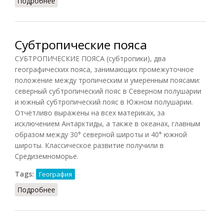
Подробнее
о Монокультура (СИЭ.Г, 2006)
Субтропические пояса
СУБТРОПИЧЕСКИЕ ПОЯСА (субтропики), два
географических пояса, занимающих промежуточное
положение между тропическим и умеренным поясами:
северный субтропический пояс в Северном полушарии
и южный субтропический пояс в Южном полушарии.
Отчётливо выражены на всех материках, за
исключением Антарктиды, а также в океанах, главным
образом между 30° северной широты и 40° южной
широты. Классическое развитие получили в
Средиземноморье.
Tags:
География
Подробнее
о Субтропические пояса