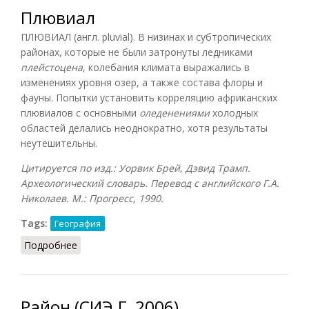
Плювиал
ПЛЮВИАЛ (англ. pluvial). В низинах и субтропических
районах, которые не были затронуты ледниками
плейстоцена
, колебания климата выражались в
изменениях уровня озер, а также состава флоры и
фауны. Попытки установить корреляцию африканских
плювиалов с основными
оледенениями
холодных
областей делались неоднократно, хотя результаты
неутешительны.
Цитируется по изд.: Уорвик Брей, Дэвид Трамп.
Археологический словарь. Перевод с английского Г.А.
Николаев. М.: Прогресс, 1990.
Tags:
География
Подробнее
о Плювиал
Район (СИЭ.Г, 2006)