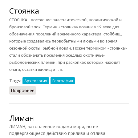
Стоянка
СТОЯНКА - поселение палеолитической, неолитической и
бронзовой эпох. Термин «стоянка» возник в 19 веке для
обозначения поселений временного характера, стойбищ,
которые создавались первобытными людьми во время
сезонной охоты, рыбной ловли. Позже термином «стоянка»
стали обозначать поселения оседлых охотничье-
рыболовческих племен, при раскопках которых находят
очаги, остатки жилищ и т. п.
Tags:
Археология
География
Подробнее
о Стоянка
Лиман
ЛИМАН, затопленное водами моря, но не
подвергающееся действию прилива и отлива