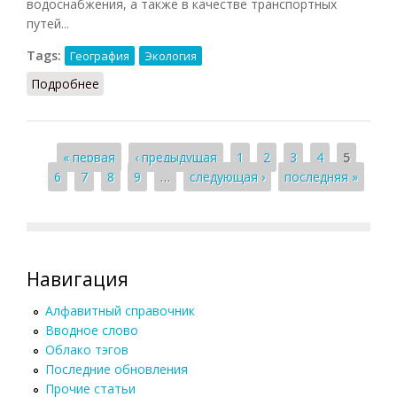
водоснабжения, а также в качестве транспортных
путей...
Tags:
География
Экология
Подробнее
о Водные ресурсы (СИЭ.Г, 2006)
Страницы
« первая
‹ предыдущая
1
2
3
4
5
6
7
8
9
…
следующая ›
последняя »
Навигация
Алфавитный справочник
Вводное слово
Облако тэгов
Последние обновления
Прочие статьи