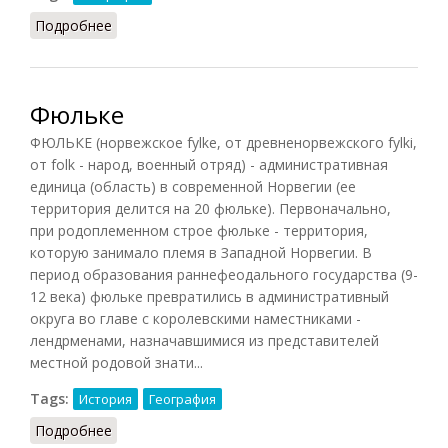
Подробнее
о Моделирование (СИЭ.Г, 2006)
Фюльке
ФЮЛЬКЕ (норвежское fylke, от древненорвежского fylki,
от folk - народ, военный отряд) - административная
единица (область) в современной Норвегии (ее
территория делится на 20 фюльке). Первоначально,
при родоплеменном строе фюльке - территория,
которую занимало племя в Западной Норвегии. В
период образования раннефеодального государства (9-
12 века) фюльке превратились в административный
округа во главе с королевскими наместниками -
лендрменами, назначавшимися из представителей
местной родовой знати...
Tags:
История
География
Подробнее
о Фюльке