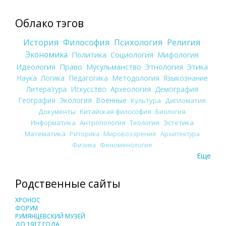
Облако тэгов
История
Философия
Психология
Религия
Экономика
Политика
Социология
Мифология
Идеология
Право
Мусульманство
Этнология
Этика
Наука
Логика
Педагогика
Методология
Языкознание
Литература
Искусство
Археология
Демография
География
Экология
Военные
Культура
Дипломатия
Документы
Китайская философия
Биология
Информатика
Антропология
Теология
Эстетика
Математика
Риторика
Мировоззрение
Архитектура
Физика
Феноменология
Еще
Родственные сайты
ХРОНОС
ФОРУМ
РУМЯНЦЕВСКИЙ МУЗЕЙ
ДО 1917 ГОДА