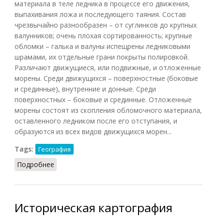
материала в теле ледника в процессе его движения,
выпахивания ложа и последующего таяния. Состав
чрезвычайно разнообразен – от суглинков до крупных
валунников; очень плохая сортированность; крупные
обломки – галька и валуны испещрены ледниковыми
шрамами, их отдельные грани покрыты полировкой.
Различают движущиеся, или подвижные, и отложенные
морены. Среди движущихся – поверхностные (боковые
и срединные), внутренние и донные. Среди
поверхностных – боковые и срединные. Отложенные
морены состоят из скопления обломочного материала,
оставленного ледником после его отступания, и
образуются из всех видов движущихся морен...
Tags:
География
Подробнее
о Морена
Историческая картография