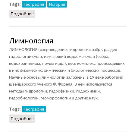
Tags:
География
История
Подробнее
о Союзная республика (НВР, 1949)
Лимнология
ЛИМНОЛОГИЯ (озероведение, гидрология озёр), раздел
гидрологии суши, изучающий водоёмы суши (озёра,
водохранилища, пруды и др.), весь комплекс происходящих
в них физических, химических и биологических процессов.
Научные основы лимнологии заложены в 19 веке работами
швейцарского учёного Ф. Фореля. В ней используются
методы гидрологии, гидрофизики, гидрохимии,
гидробиологии, геоморфологии и других наук.
Tags:
География
Подробнее
о Лимнология