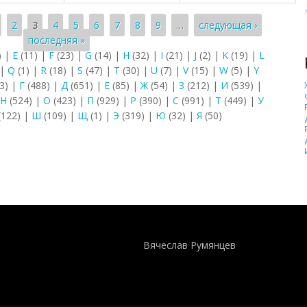
2
3
4
5
6
7
8
9
…
следующая ›
последняя »
)
|
E
(11)
|
F
(23)
|
G
(14)
|
H
(32)
|
I
(21)
|
J
(2)
|
K
(19)
|
L
|
Q
(1)
|
R
(18)
|
S
(47)
|
T
(30)
|
U
(7)
|
V
(15)
|
W
(5)
|
Y
3)
|
Г
(488)
|
Д
(651)
|
Е
(85)
|
Ж
(54)
|
З
(212)
|
И
(539)
|
Н
(524)
|
О
(423)
|
П
(929)
|
Р
(390)
|
С
(991)
|
Т
(449)
|
У
(122)
|
Ш
(109)
|
Щ
(1)
|
Э
(319)
|
Ю
(32)
|
Я
(50)
Понятия И Категории - Исторический Проект ХРОНОС
WEB-редактор
Вячеслав Румянцев