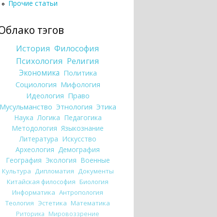
Прочие статьи
Облако тэгов
История
Философия
Психология
Религия
Экономика
Политика
Социология
Мифология
Идеология
Право
Мусульманство
Этнология
Этика
Наука
Логика
Педагогика
Методология
Языкознание
Литература
Искусство
Археология
Демография
География
Экология
Военные
Культура
Дипломатия
Документы
Китайская философия
Биология
Информатика
Антропология
Теология
Эстетика
Математика
Риторика
Мировоззрение