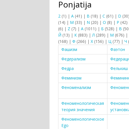
Ponjatija
2
(1)
|
A
(41)
|
B
(18)
|
C
(61)
|
D
(30
(14)
|
M
(33)
|
N
(20)
|
O
(8)
|
P
(42)
(6)
|
Z
(7)
|
А
(1011)
|
Б
(528)
|
В
(50
Й
(13)
|
К
(883)
|
Л
(289)
|
М
(676)
|
(168)
|
Ф
(266)
|
Х
(156)
|
Ц
(77)
|
Ч
Фашизм
Фаэтон
Федерализм
Федерац
Федра
Фелькиш
Феминизм
Феминин
Феноменализм
Феномен
Феноменологическая
Феномен
теория значения
установк
Феноменологическое
Ego