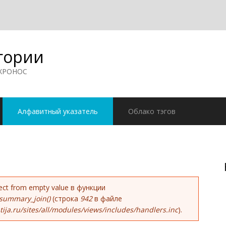
гории
 ХРОНОС
Алфавитный указатель
Облако тэгов
ке
bject from empty value в функции
summary_join()
(строка
942
в файле
ja.ru/sites/all/modules/views/includes/handlers.inc
).