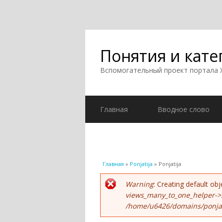
Понятия и кате
Вспомогательный проект портала
Главная
Вводное слово
Вы здесь
Главная
»
Ponjatija
» Ponjatija
Сообщение об ошиб
Warning
: Creating default o
views_many_to_one_helper->
/home/u6426/domains/ponjati