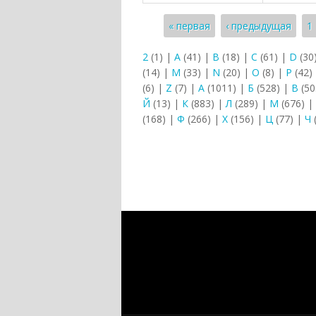
Страницы
« первая
‹ предыдущая
1
2
(1)
|
A
(41)
|
B
(18)
|
C
(61)
|
D
(30
(14)
|
M
(33)
|
N
(20)
|
O
(8)
|
P
(42)
(6)
|
Z
(7)
|
А
(1011)
|
Б
(528)
|
В
(50
Й
(13)
|
К
(883)
|
Л
(289)
|
М
(676)
|
(168)
|
Ф
(266)
|
Х
(156)
|
Ц
(77)
|
Ч