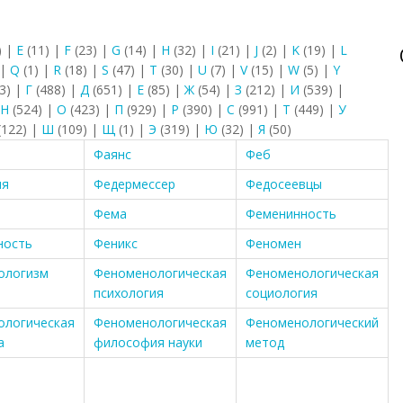
)
|
E
(11)
|
F
(23)
|
G
(14)
|
H
(32)
|
I
(21)
|
J
(2)
|
K
(19)
|
L
|
Q
(1)
|
R
(18)
|
S
(47)
|
T
(30)
|
U
(7)
|
V
(15)
|
W
(5)
|
Y
3)
|
Г
(488)
|
Д
(651)
|
Е
(85)
|
Ж
(54)
|
З
(212)
|
И
(539)
|
Н
(524)
|
О
(423)
|
П
(929)
|
Р
(390)
|
С
(991)
|
Т
(449)
|
У
(122)
|
Ш
(109)
|
Щ
(1)
|
Э
(319)
|
Ю
(32)
|
Я
(50)
Фаянс
Феб
ия
Федермессер
Федосеевцы
Фема
Феменинность
ность
Феникс
Феномен
ологизм
Феноменологическая
Феноменологическая
психология
социология
ологическая
Феноменологическая
Феноменологический
а
философия науки
метод