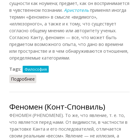
сущности как ноумена; предмет, как он воспринимается
в чувственном познании.
Аристотель
применял иногда
термин «феномен» в смысле «видимого»,
«иллюзорного», а также и к тому, что существует
согласно общему мнению или авторитету ученых.
Согласно Канту, феномен — все, что может быть
предметом возможного опыта, что дано во времени
или пространстве и в чем обнаруживаются отношения,
определяемые категориями.
Tags:
Философия
Подробнее
о Феномен (Подопригора)
Феномен (Конт-Спонвиль)
ФЕНОМЕН (PHENOMENE). То же, что явление, т. е. то,
что является перед нами. От видимости, в частности в
трактовке Канта и его последователей, отличается
своим реальным «весом». Явление — не иллюзия, а