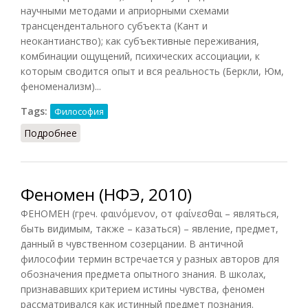
научными методами и априорными схемами
трансцендентального субъекта (Кант и
неокантианство); как субъективные переживания,
комбинации ощущений, психических ассоциации, к
которым сводится опыт и вся реальность (Беркли, Юм,
феноменализм)...
Tags:
Философия
Подробнее
о Феномен
Феномен (НФЭ, 2010)
ФЕНОМЕН (греч. φαινόμενον, от φαίνεσθαι – являться,
быть видимым, также – казаться) – явление, предмет,
данный в чувственном созерцании. В античной
философии термин встречается у разных авторов для
обозначения предмета опытного знания. В школах,
признававших критерием истины чувства, феномен
рассматривался как истинный предмет познания.