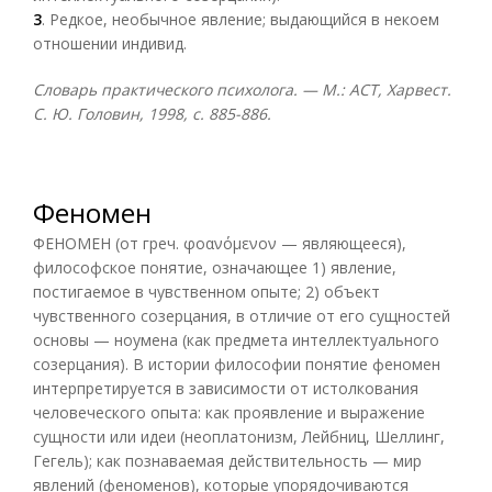
3
. Редкое, необычное явление; выдающийся в некоем
отношении индивид.
Словарь практического психолога. — М.: АСТ, Харвест.
С. Ю. Головин, 1998, с. 885-886.
Феномен
ФЕНОМЕН (от греч. φοανόμενον — являющееся),
философское понятие, означающее 1) явление,
постигаемое в чувственном опыте; 2) объект
чувственного созерцания, в отличие от его сущностей
основы — ноумена (как предмета интеллектуального
созерцания). В истории философии понятие феномен
интерпретируется в зависимости от истолкования
человеческого опыта: как проявление и выражение
сущности или идеи (неоплатонизм, Лейбниц, Шеллинг,
Гегель); как познаваемая действительность — мир
явлений (феноменов), которые упорядочиваются