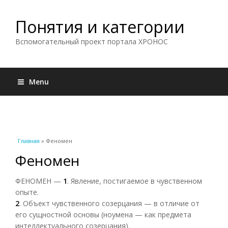
Понятия и категории
Вспомогательный проект портала ХРОНОС
Menu
Вы здесь
Главная
» Феномен
Феномен
ФЕНОМЕН —
1
. Явление, постигаемое в чувственном
опыте.
2
. Объект чувственного созерцания — в отличие от
его сущностной основы (ноумена — как предмета
интеллектуального созерцания).