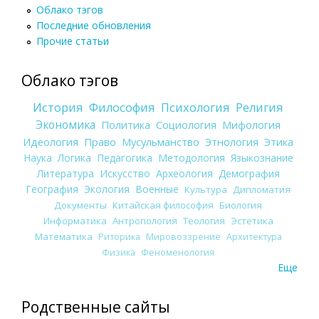
Облако тэгов
Последние обновления
Прочие статьи
Облако тэгов
История
Философия
Психология
Религия
Экономика
Политика
Социология
Мифология
Идеология
Право
Мусульманство
Этнология
Этика
Наука
Логика
Педагогика
Методология
Языкознание
Литература
Искусство
Археология
Демография
География
Экология
Военные
Культура
Дипломатия
Документы
Китайская философия
Биология
Информатика
Антропология
Теология
Эстетика
Математика
Риторика
Мировоззрение
Архитектура
Физика
Феноменология
Еще
Родственные сайты