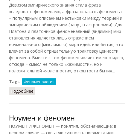
Девизом эмпирического знания стала фраза
«следовать феноменам», а фраза «спасать феномены»
– популярным описанием нестыковки между теорией и
эмпирическим наблюдением (напр., в астрономии). Для
Платона и платоников феноменальный (видимый) мир
становления является лишь отражением
ноуменального (мыслимого) мира идей, или бытия, что
влечет за собой отрицательную трактовку ценности
феномена. Вместе с тем феномен являет именно идею,
отсюда – смысл не только «кажимости», но и
положительной «явленности», открытости бытия...
Tags:
Феноменология
Подробнее
о Феномен (НФЭ, 2010)
Ноумен и феномен
НОУМЕН И ФЕНОМЕН — понятия, обозначающие: в
первом случае — скрытую сущность предмета или