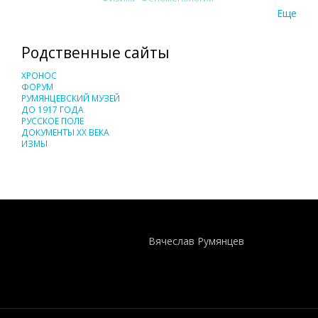
Еще
Родственные сайты
ХРОНОС
ФОРУМ
РУМЯНЦЕВСКИЙ МУЗЕЙ
ДО 1917 ГОДА
РУССКОЕ ПОЛЕ
ДОКУМЕНТЫ XX ВЕКА
ИЗМЫ
Понятия И Категории - Исторический Проект ХРОНОС
WEB-редактор
Вячеслав Румянцев