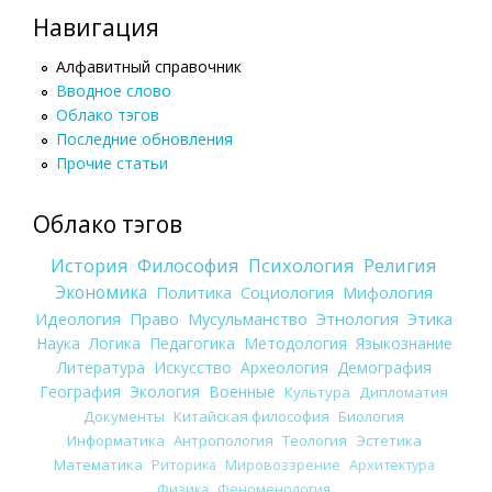
Навигация
Алфавитный справочник
Вводное слово
Облако тэгов
Последние обновления
Прочие статьи
Облако тэгов
История
Философия
Психология
Религия
Экономика
Политика
Социология
Мифология
Идеология
Право
Мусульманство
Этнология
Этика
Наука
Логика
Педагогика
Методология
Языкознание
Литература
Искусство
Археология
Демография
География
Экология
Военные
Культура
Дипломатия
Документы
Китайская философия
Биология
Информатика
Антропология
Теология
Эстетика
Математика
Риторика
Мировоззрение
Архитектура
Физика
Феноменология