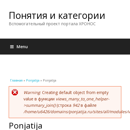
Понятия и категории
Вспомогательный проект портала ХРОНОС
Menu
Вы здесь
Главная
»
Ponjatija
» Ponjatija
Сообщение об ошибке
Warning
: Creating default object from empty
value в функции
views_many_to_one_helper-
>summary_join()
(строка
942
в файле
/home/u6426/domains/ponjatija.ru/sites/all/modules/v
Ponjatija