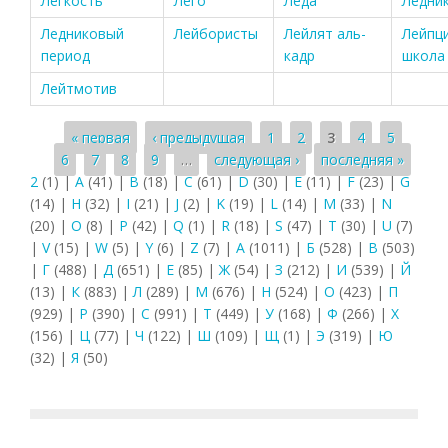
Легкость
Лего
Леда
Ледни
Ледниковый
Лейбористы
Лейлят аль-
Лейпц
период
кадр
школа
Лейтмотив
Страницы
« первая
‹ предыдущая
1
2
3
4
5
6
7
8
9
…
следующая ›
последняя »
2
(1)
|
A
(41)
|
B
(18)
|
C
(61)
|
D
(30)
|
E
(11)
|
F
(23)
|
G
(14)
|
H
(32)
|
I
(21)
|
J
(2)
|
K
(19)
|
L
(14)
|
M
(33)
|
N
(20)
|
O
(8)
|
P
(42)
|
Q
(1)
|
R
(18)
|
S
(47)
|
T
(30)
|
U
(7)
|
V
(15)
|
W
(5)
|
Y
(6)
|
Z
(7)
|
А
(1011)
|
Б
(528)
|
В
(503)
|
Г
(488)
|
Д
(651)
|
Е
(85)
|
Ж
(54)
|
З
(212)
|
И
(539)
|
Й
(13)
|
К
(883)
|
Л
(289)
|
М
(676)
|
Н
(524)
|
О
(423)
|
П
(929)
|
Р
(390)
|
С
(991)
|
Т
(449)
|
У
(168)
|
Ф
(266)
|
Х
(156)
|
Ц
(77)
|
Ч
(122)
|
Ш
(109)
|
Щ
(1)
|
Э
(319)
|
Ю
(32)
|
Я
(50)