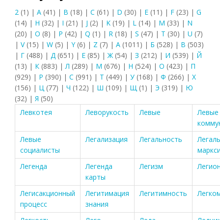
2
(1)
|
A
(41)
|
B
(18)
|
C
(61)
|
D
(30)
|
E
(11)
|
F
(23)
|
G
(14)
|
H
(32)
|
I
(21)
|
J
(2)
|
K
(19)
|
L
(14)
|
M
(33)
|
N
(20)
|
O
(8)
|
P
(42)
|
Q
(1)
|
R
(18)
|
S
(47)
|
T
(30)
|
U
(7)
|
V
(15)
|
W
(5)
|
Y
(6)
|
Z
(7)
|
А
(1011)
|
Б
(528)
|
В
(503)
|
Г
(488)
|
Д
(651)
|
Е
(85)
|
Ж
(54)
|
З
(212)
|
И
(539)
|
Й
(13)
|
К
(883)
|
Л
(289)
|
М
(676)
|
Н
(524)
|
О
(423)
|
П
(929)
|
Р
(390)
|
С
(991)
|
Т
(449)
|
У
(168)
|
Ф
(266)
|
Х
(156)
|
Ц
(77)
|
Ч
(122)
|
Ш
(109)
|
Щ
(1)
|
Э
(319)
|
Ю
(32)
|
Я
(50)
Левкотея
Леворукость
Левые
Левые
комму
Левые
Легализация
Легальность
Легал
социалисты
маркс
Легенда
Легенда
Легизм
Легио
карты
Легисакционный
Легитимация
Легитимность
Легко
процесс
знания